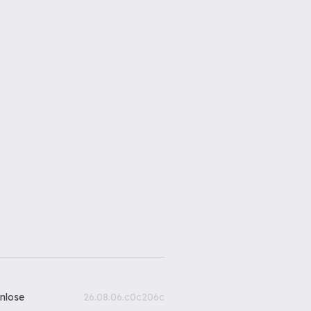
nlose
26.08.06.c0c206c