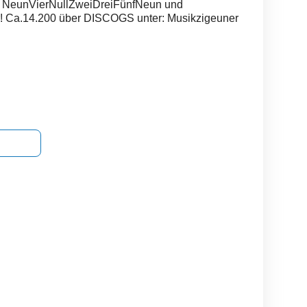
er NeunVierNullZweiDreiFünfNeun und
Ca.14.200 über DISCOGS unter: Musikzigeuner