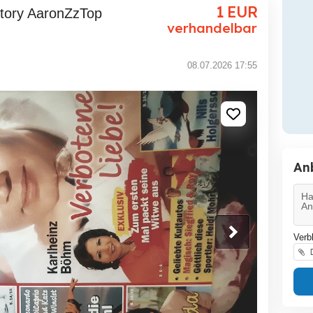
1
EUR
verhandelbar
08.07.2026 17:55
An
Verb
D