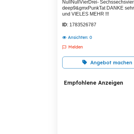
NullNullVierDrei- Sechssechsvi
deep9&gmxPunkTat DANKE sehr! 
und VIELES MEHR !!!
ID
: 1783526787
Ansichten:
0
Melden
Angebot machen
Empfohlene Anzeigen