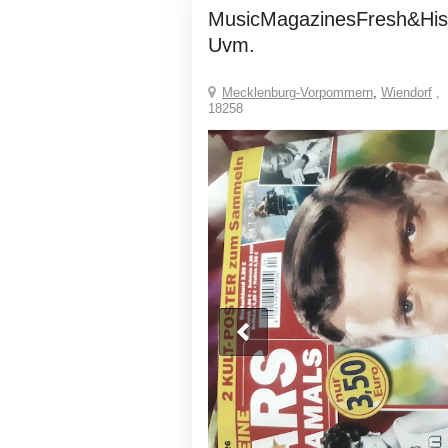
MusicMagazinesFresh&History AaronZzTop
Uvm.
Mecklenburg-Vorpommern
,
Wiendorf
,
18258