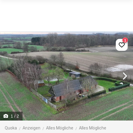
1
1
/ 2
Quoka
Anzeigen
Alles Mögliche
Alles Mögliche