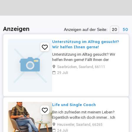
Anzeigen
20
50
Anzeigen auf der Seite:
Unterstützung im Alltag gesucht?
Wir helfen Ihnen gerne!
Unterstützung im Alltag gesucht? Wir
helfen Ihnen gerne! Fällt Ihnen der
Haushalt oder die Gartenarbeit manchmal
Saarbrücken, Saarland, 66111
schwer? Dann sind wir für Sie da! Unser
29 Juli
freundliches Team vom Recki
Alltagshelfer-Service unterstützt Sie
zuverlässig und mit Herz damit Ihr Alltag
wieder leichter wird. Haushaltshilfe ...
Life und Single Coach
Bin ich zufrieden mit meinem Leben?
Eigentlich wollte ich doch immer... Ich
habe so viele Fragen, auf die ich keine
Heusweiler, Saarland, 66265
Antwort weiß! Kommen dir solche Sätze
24 Juli