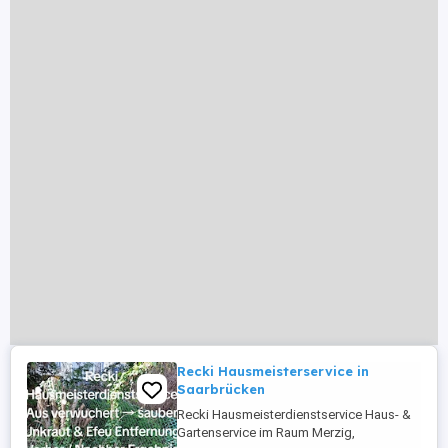
Recki Hausmeisterservice in
Saarbrücken
Recki Hausmeisterdienstservice Haus- &
Gartenservice im Raum Merzig,