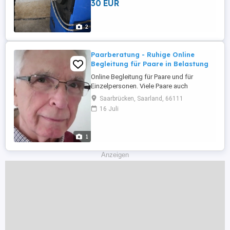
30 EUR
2
Paarberatung - Ruhige Online
Begleitung für Paare in Belastung
Online Begleitung für Paare und für
Einzelpersonen. Viele Paare auch
Einzelpersonen, haben nicht die Kraft, in
Saarbrücken, Saarland, 66111
eine Praxis zu fahren. Online Begleitung ist
16 Juli
ruhig, klar und strukturiert und oft leichter,
weil Sie in Ihrer vertrauten Umgebung
bleiben. Angebot: Klärung von
1
Missverständnissen Umgang ...
Anzeigen