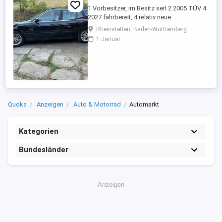
1 Vorbesitzer, im Besitz seit 2 2005 TÜV 4
2027 fahrbereit, 4 relativ neue
Sommerreifen, 4 relativ neue Winterreifen
Rheinstetten, Baden-Württemberg
mit Alufelgen, regelmäßige Inspektion,
1 Januar
Automatikgetriebe neu 2020 mit ca. 249
Tkm, Vollleder, elektr. Sitzverstellung,
praktisch kein Rost.
Quoka
Anzeigen
Auto & Motorrad
Automarkt
Kategorien
Bundesländer
Anzeigen