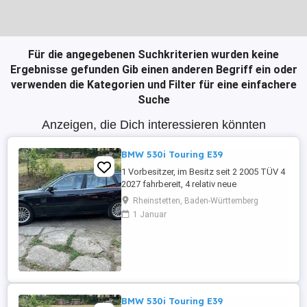
Für die angegebenen Suchkriterien wurden keine
Ergebnisse gefunden
Gib einen anderen Begriff ein oder
verwenden die Kategorien und Filter für eine einfachere
Suche
Anzeigen, die Dich interessieren könnten
BMW 530i Touring E39
1 Vorbesitzer, im Besitz seit 2 2005 TÜV 4
2027 fahrbereit, 4 relativ neue
Sommerreifen, 4 relativ neue Winterreifen
Rheinstetten, Baden-Württemberg
mit Alufelgen, regelmäßige Inspektion,
1 Januar
Automatikgetriebe neu 2020 mit ca. 249
Tkm, Vollleder, elektr. Sitzverstellung,
praktisch kein Rost.
BMW 530i Touring E39