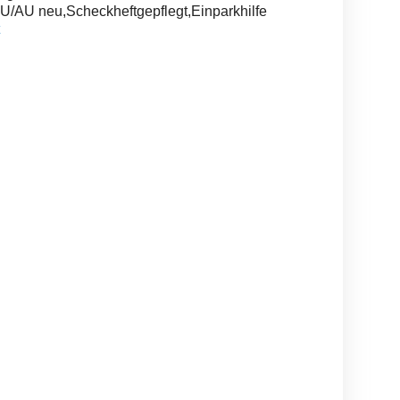
,HU/AU neu,Scheckheftgepflegt,Einparkhilfe
Mercedes Sprinter
Schreib-Services,
reinrassige Britisch
belkoffer mit LBW.und
Lektorate, Texterstellung,
Kurzhaa
ASU
Korrekturen
Gernsbach
Mannheim
Ge
17,500 EUR
30