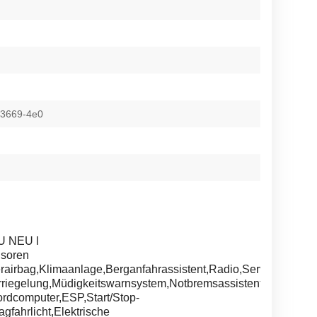
-3669-4e0
AU NEU l
soren
rairbag,Klimaanlage,Berganfahrassistent,Radio,Servolenkung,
rriegelung,Müdigkeitswarnsystem,Notbremsassistent,Stahlfelge
dcomputer,ESP,Start/Stop-
gfahrlicht,Elektrische