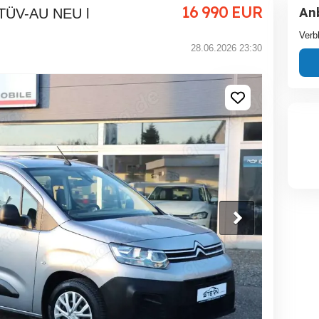
16 990
EUR
An
 l TÜV-AU NEU l
Verb
28.06.2026 23:30