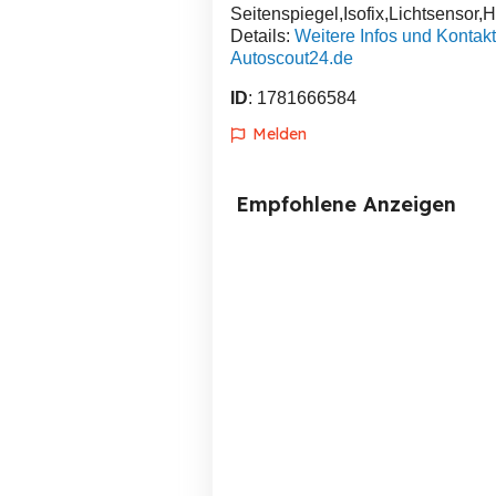
Seitenspiegel,Isofix,Lichtsensor
Details:
Weitere Infos und Kontakt
Autoscout24.de
ID
: 1781666584
Melden
Empfohlene Anzeigen
BMW 530i Touring E39
Mö
Rheinstetten
2,999 EUR