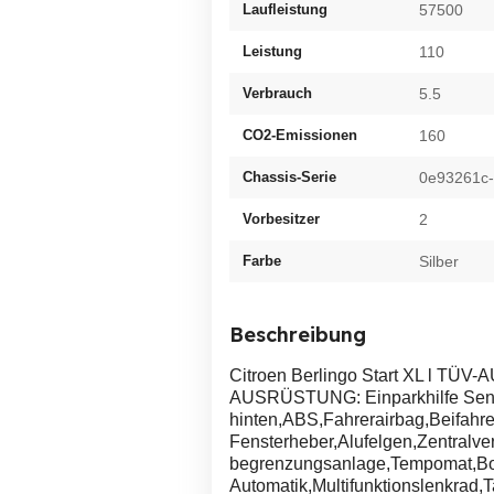
Laufleistung
57500
Leistung
110
Verbrauch
5.5
CO2-Emissionen
160
Chassis-Serie
0e93261c
Vorbesitzer
2
Farbe
Silber
Beschreibung
Citroen Berlingo Start XL l TÜV-
AUSRÜSTUNG: Einparkhilfe Sen
hinten,ABS,Fahrerairbag,Beifahre
Fensterheber,Alufelgen,Zentralve
begrenzungsanlage,Tempomat,Bor
Automatik,Multifunktionslenkrad,Ta