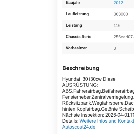
Baujahr
2012
Laufleistung
303000
Leistung
116
Chassis-Serie
256ead07
Vorbesitzer
3
Beschreibung
Hyundai i30 i30cw Diese
AUSRÜSTUNG:
ABS,Fahrerairbag,Beifahrerairba
Fensterheber,Zentralverriegelung
Rücksitzbank,Wegfahrsperre,Dach
hinten,Kopfairbag,Getönte Scheib
Nächste Inspektion: 2026-04-01T
Details:
Weitere Infos und Kontakt
Autoscout24.de