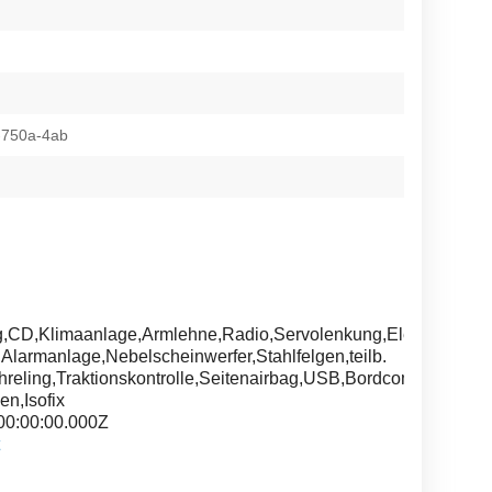
-750a-4ab
g,CD,Klimaanlage,Armlehne,Radio,Servolenkung,Elektrische
,Alarmanlage,Nebelscheinwerfer,Stahlfelgen,teilb.
reling,Traktionskontrolle,Seitenairbag,USB,Bordcomputer,ES
en,Isofix
00:00:00.000Z