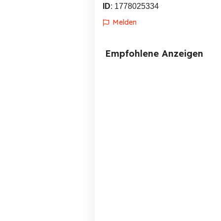
ID
: 1778025334
Melden
Empfohlene Anzeigen
BMW 530i Touring E39
Renault twingo Bj. 2014
Rheinstetten
2,999 EUR