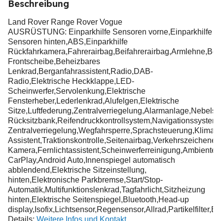
Beschreibung
Land Rover Range Rover Vogue
AUSRÜSTUNG: Einparkhilfe Sensoren vorne,Einparkhilfe
Sensoren hinten,ABS,Einparkhilfe
Rückfahrkamera,Fahrerairbag,Beifahrerairbag,Armlehne,Beh
Frontscheibe,Beheizbares
Lenkrad,Berganfahrassistent,Radio,DAB-
Radio,Elektrische Heckklappe,LED-
Scheinwerfer,Servolenkung,Elektrische
Fensterheber,Lederlenkrad,Alufelgen,Elektrische
Sitze,Luftfederung,Zentralverriegelung,Alarmanlage,Nebelsc
Rücksitzbank,Reifendruckkontrollsystem,Navigationssystem
Zentralverriegelung,Wegfahrsperre,Sprachsteuerung,Klimaau
Assistent,Traktionskontrolle,Seitenairbag,Verkehrszeich
Kamera,Fernlichtassistent,Scheinwerferreinigung,Ambiente
CarPlay,Android Auto,Innenspiegel automatisch
abblendend,Elektrische Sitzeinstellung,
hinten,Elektronische Parkbremse,Start/Stop-
Automatik,Multifunktionslenkrad,Tagfahrlicht,Sitzheizung
hinten,Elektrische Seitenspiegel,Bluetooth,Head-up
display,Isofix,Lichtsensor,Regensensor,Allrad,Partikelfilter,Ei
Details:
Weitere Infos und Kontakt