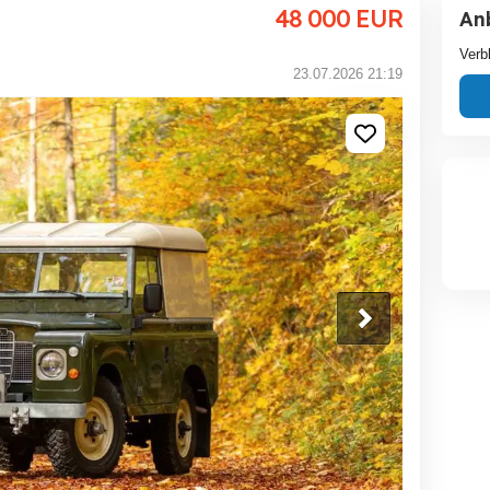
48 000
EUR
An
Verb
23.07.2026 21:19