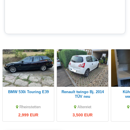
BMW 530i Touring E39
Renault twingo Bj. 2014
Kühlschrank zu
TÜV neu
ve
Rheinstetten
Altenriet
2,999 EUR
3,500 EUR