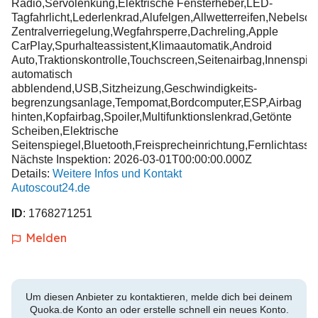
Radio,Servolenkung,Elektrische Fensterheber,LED-
Tagfahrlicht,Lederlenkrad,Alufelgen,Allwetterreifen,Nebelsc
Zentralverriegelung,Wegfahrsperre,Dachreling,Apple
CarPlay,Spurhalteassistent,Klimaautomatik,Android
Auto,Traktionskontrolle,Touchscreen,Seitenairbag,Innenspie
automatisch
abblendend,USB,Sitzheizung,Geschwindigkeits-
begrenzungsanlage,Tempomat,Bordcomputer,ESP,Airbag
hinten,Kopfairbag,Spoiler,Multifunktionslenkrad,Getönte
Scheiben,Elektrische
Seitenspiegel,Bluetooth,Freisprecheinrichtung,Fernlichtassi
Nächste Inspektion: 2026-03-01T00:00:00.000Z
Details:
Weitere Infos und Kontakt
Autoscout24.de
ID
: 1768271251
Melden
Um diesen Anbieter zu kontaktieren, melde dich bei deinem
Quoka.de Konto an oder erstelle schnell ein neues Konto.