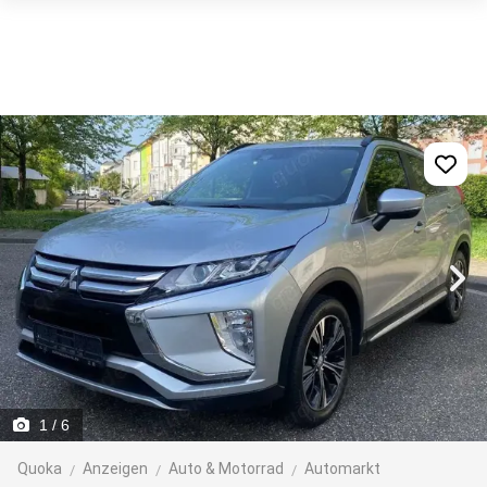
1
/ 6
Quoka
Anzeigen
Auto & Motorrad
Automarkt