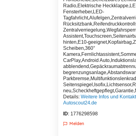
Radio,Elektrische Heckklappe,LE
Fensterheber,LED-
Tagfahrlicht,Alufelgen,Zentralver
Rücksitzbank,Reifendruckkontrol
Zentralverriegelung,Wegfahrsperr
Assistent,Touchscreen,Seitenair
hinten,E10-geeignet,Kopfairbag,Z
Scheiben,360°
Kamera,Fernlichtassistent,Somme
CarPlay,Android Auto,Induktionsl
abblendend,Gepäckraumabtrennu
begrenzungsanlage,Abstandswarne
Parkbremse,Multifunktionslenkrad,
Seitenspiegel,Isofix,Lichtsenso
neu,Scheckheftgepflegt,Garantie,N
Details:
Weitere Infos und Kontakt
Autoscout24.de
ID
: 1776298598
Melden