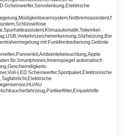
D-Scheinwerfer,Servolenkung,Elektrische
riegelung,Müdigkeitswarnsystem,Notbremsassistent,Notrufsystem
lsystem,Schlüssellose
e,Spurhalteassistent,Klimaautomatik,Totwinkel-
bag,USB,Verkehrszeichenerkennung,Sitzheizung,Bordcomputer,
entralverriegelung mit Funkfernbedienung,Getönte
rreifen,Pannenkit,Ambientebeleuchtung,Apple
aden für Smartphones,Innenspiegel automatisch
ng,Geschwindigkeits-
r,Voll-LED Scheinwerfer,Sportpaket,Elektronische
Tagfahrlicht,Elektrische
r,Regensensor,HU/AU
ichtraucherfahrzeug,Partikelfilter,Einparkhilfe