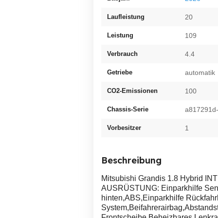
Laufleistung
20
Leistung
109
Verbrauch
4.4
Getriebe
automatik
CO2-Emissionen
100
Chassis-Serie
a817291d-
Vorbesitzer
1
Beschreibung
Mitsubishi Grandis 1.8 Hybrid IN
AUSRÜSTUNG: Einparkhilfe Senso
hinten,ABS,Einparkhilfe Rückfahr
System,Beifahrerairbag,Abstand
Frontscheibe,Beheizbares Lenkra