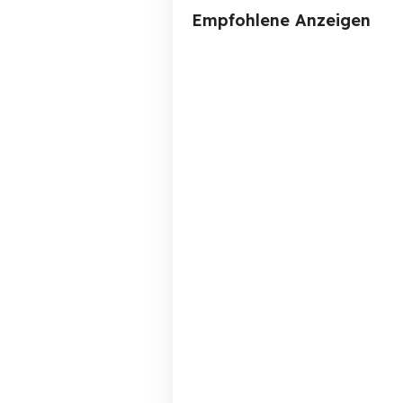
Empfohlene Anzeigen
BMW 530i Touring E39
Mö
Rheinstetten
2,999 EUR