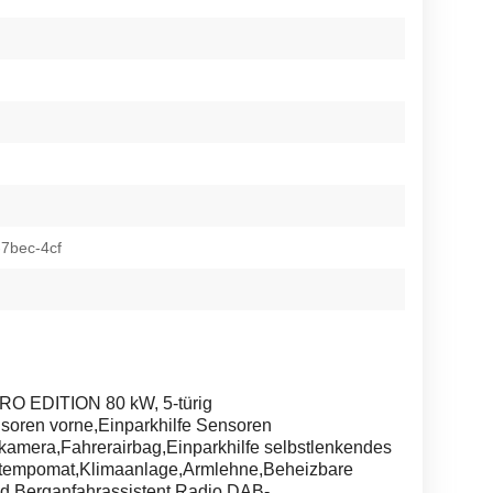
7bec-4cf
TRO EDITION 80 kW, 5-türig
ren vorne,Einparkhilfe Sensoren
kamera,Fahrerairbag,Einparkhilfe selbstlenkendes
stempomat,Klimaanlage,Armlehne,Beheizbare
d,Berganfahrassistent,Radio,DAB-