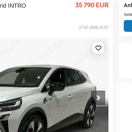
35 790
EUR
An
Verb
17.07.2026 23:57