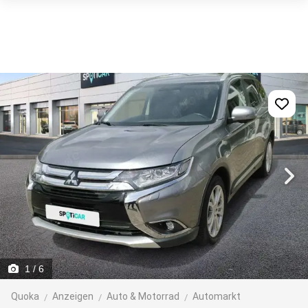
1
/ 6
Quoka
Anzeigen
Auto & Motorrad
Automarkt