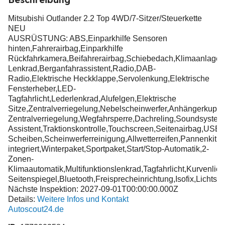
Mitsubishi Outlander 2.2 Top 4WD/7-Sitzer/Steuerkette
NEU
AUSRÜSTUNG: ABS,Einparkhilfe Sensoren
hinten,Fahrerairbag,Einparkhilfe
Rückfahrkamera,Beifahrerairbag,Schiebedach,Klimaanlage
Lenkrad,Berganfahrassistent,Radio,DAB-
Radio,Elektrische Heckklappe,Servolenkung,Elektrische
Fensterheber,LED-
Tagfahrlicht,Lederlenkrad,Alufelgen,Elektrische
Sitze,Zentralverriegelung,Nebelscheinwerfer,Anhängerkuppl
Zentralverriegelung,Wegfahrsperre,Dachreling,Soundsystem,
Assistent,Traktionskontrolle,Touchscreen,Seitenairbag,U
Scheiben,Scheinwerferreinigung,Allwetterreifen,Pannenkit
integriert,Winterpaket,Sportpaket,Start/Stop-Automatik,2-
Zonen-
Klimaautomatik,Multifunktionslenkrad,Tagfahrlicht,Kurvenlich
Seitenspiegel,Bluetooth,Freisprecheinrichtung,Isofix,Lichts
Nächste Inspektion: 2027-09-01T00:00:00.000Z
Details:
Weitere Infos und Kontakt
Autoscout24.de