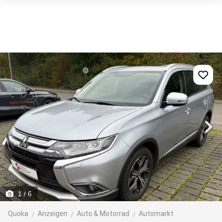
1
/ 6
Quoka
Anzeigen
Auto & Motorrad
Automarkt