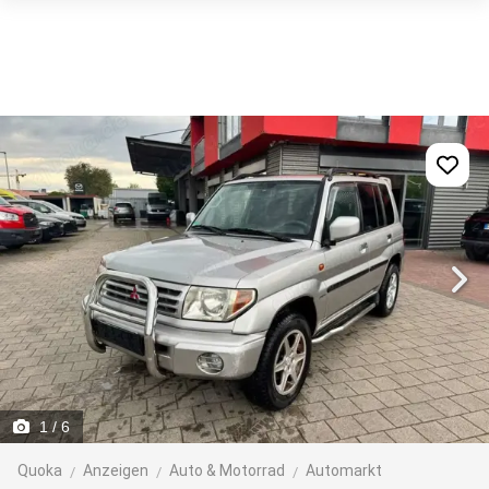
1
/ 6
Quoka
Anzeigen
Auto & Motorrad
Automarkt