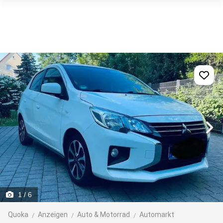
1
/ 6
Quoka
Anzeigen
Auto & Motorrad
Automarkt