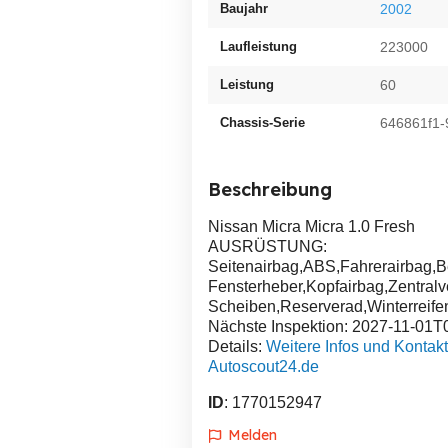
Baujahr
2002
Laufleistung
223000
Leistung
60
Chassis-Serie
646861f1-
Beschreibung
Nissan Micra Micra 1.0 Fresh
AUSRÜSTUNG:
Seitenairbag,ABS,Fahrerairbag,B
Fensterheber,Kopfairbag,Zentralve
Scheiben,Reserverad,Winterreife
Nächste Inspektion: 2027-11-01T
Details:
Weitere Infos und Kontakt
Autoscout24.de
ID
: 1770152947
Melden