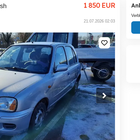
1 850
EUR
An
esh
Verb
21.07.2026 02:03