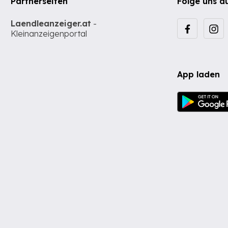
Partnerseiten
Folge uns a
Laendleanzeiger.at
-
Kleinanzeigenportal
App laden