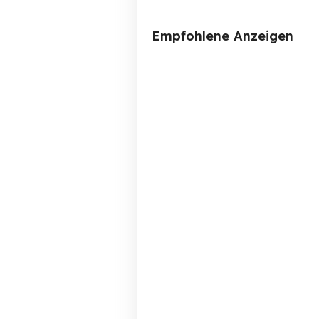
Empfohlene Anzeigen
BMW 530i Touring E39
Mö
Rheinstetten
2,999 EUR