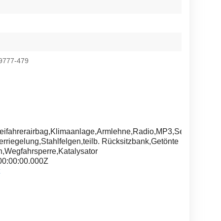
9777-479
eifahrerairbag,Klimaanlage,Armlehne,Radio,MP3,Servolenkung
rriegelung,Stahlfelgen,teilb. Rücksitzbank,Getönte
n,Wegfahrsperre,Katalysator
00:00:00.000Z