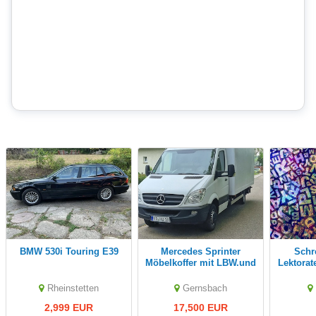
BMW 530i Touring E39
Mercedes Sprinter
Schreib-Services,
Möbelkoffer mit LBW.und
Lektorate
ASU
K
Rheinstetten
Gernsbach
2,999 EUR
17,500 EUR