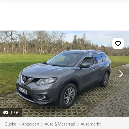
1
/ 6
Quoka
Anzeigen
Auto & Motorrad
Automarkt