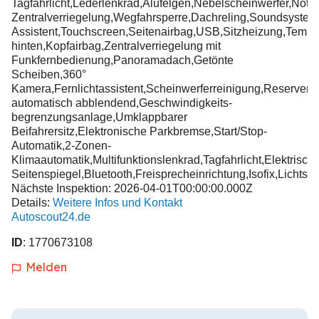
Tagfahrlicht,Lederlenkrad,Alufelgen,Nebelscheinwerfer,Notb
Zentralverriegelung,Wegfahrsperre,Dachreling,Soundsystem,
Assistent,Touchscreen,Seitenairbag,USB,Sitzheizung,Tem
hinten,Kopfairbag,Zentralverriegelung mit
Funkfernbedienung,Panoramadach,Getönte
Scheiben,360°
Kamera,Fernlichtassistent,Scheinwerferreinigung,Reserver
automatisch abblendend,Geschwindigkeits-
begrenzungsanlage,Umklappbarer
Beifahrersitz,Elektronische Parkbremse,Start/Stop-
Automatik,2-Zonen-
Klimaautomatik,Multifunktionslenkrad,Tagfahrlicht,Elektrisch
Seitenspiegel,Bluetooth,Freisprecheinrichtung,Isofix,Lichtse
Nächste Inspektion: 2026-04-01T00:00:00.000Z
Details:
Weitere Infos und Kontakt
Autoscout24.de
ID
: 1770673108
Melden