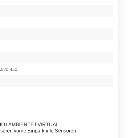
c020-4a0
ANO l AMBIENTE l VIRTUAL
ren vorne,Einparkhilfe Sensoren