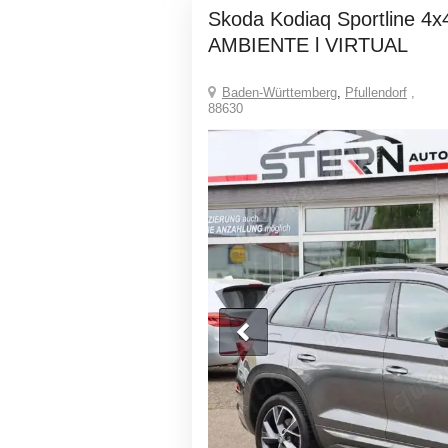
Skoda Kodiaq Sportline 4x4 l PANO l
AMBIENTE l VIRTUAL
Baden-Württemberg
,
Pfullendorf
,
88630