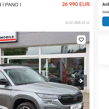
26 990
EUR
An
Verb
12.07.2026 22:12