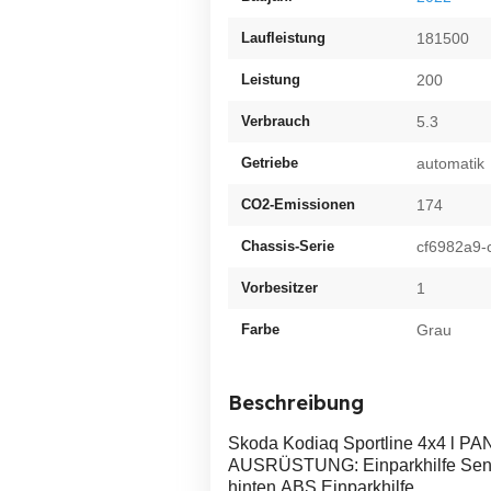
Laufleistung
181500
Leistung
200
Verbrauch
5.3
Getriebe
automatik
CO2-Emissionen
174
Chassis-Serie
cf6982a9-
Vorbesitzer
1
Farbe
Grau
Beschreibung
Skoda Kodiaq Sportline 4x4 l P
AUSRÜSTUNG: Einparkhilfe Senso
hinten,ABS,Einparkhilfe