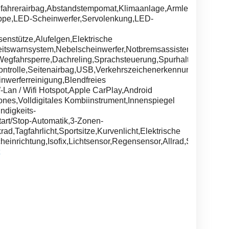
ifahrerairbag,Abstandstempomat,Klimaanlage,Armlehne,Bergan
appe,LED-Scheinwerfer,Servolenkung,LED-
enstütze,Alufelgen,Elektrische
keitswarnsystem,Nebelscheinwerfer,Notbremsassistent,Anhänge
,Wegfahrsperre,Dachreling,Sprachsteuerung,Spurhalteassistent,
kontrolle,Seitenairbag,USB,Verkehrszeichenerkennung,Sitzh
inwerferreinigung,Blendfreies
Lan / Wifi Hotspot,Apple CarPlay,Android
ones,Volldigitales Kombiinstrument,Innenspiegel
ndigkeits-
art/Stop-Automatik,3-Zonen-
rad,Tagfahrlicht,Sportsitze,Kurvenlicht,Elektrische
heinrichtung,Isofix,Lichtsensor,Regensensor,Allrad,Scheckheftg