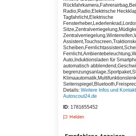
Rückfahrkamera,Fahrerairbag,Be
Radio,Radio,Elektrische Heckkl
Tagfahrlicht,Elektrische
Fensterheber,Lederlenkrad,Lordos
Sitze,Zentralverriegelung,Müdig
Zentralverriegelung,Winterreifen
Assistent,Touchscreen,Traktions
Scheiben,Fernlichtassistent,Sche
Fernlicht,Ambientebeleuchtung,W-
Auto,Induktionsladen für Smartph
automatisch abblendend,Geschwi
begrenzungsanlage,Sportpaket,St
Klimaautomatik,Multifunktionslenk
Seitenspiegel,Bluetooth,Freisprec
Details:
Weitere Infos und Kontakt
Autoscout24.de
ID
: 1781655452
Melden