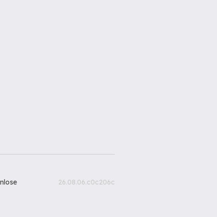
nlose
26.08.06.c0c206c