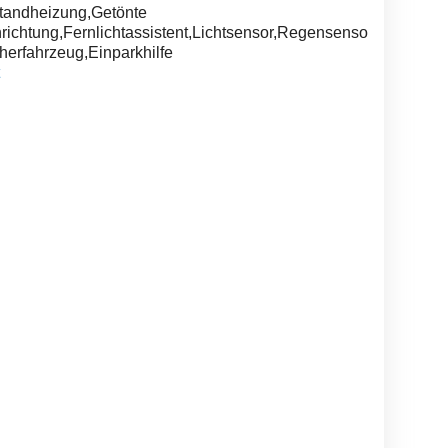
tandheizung,Getönte
richtung,Fernlichtassistent,Lichtsensor,Regensensor,Lederau
herfahrzeug,Einparkhilfe
Opel Meriva A, fahrbereit
Mercedes Sprinter
TÜV neu
(HU 05 2026)
Möbelkoff