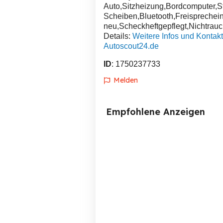
Auto,Sitzheizung,Bordcomputer,S
Scheiben,Bluetooth,Freisprechein
neu,Scheckheftgepflegt,Nichtrauc
Details:
Weitere Infos und Kontakt
Autoscout24.de
ID
: 1750237733
Melden
Empfohlene Anzeigen
BMW 530i Touring E39
Renault twingo Bj. 2014