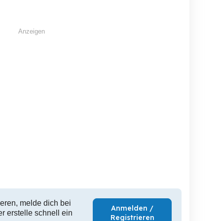
Altenriet
Neulußheim
G
3,500 EUR
280 EUR
17,
Anzeigen
eren, melde dich bei
Anmelden /
 erstelle schnell ein
Registrieren