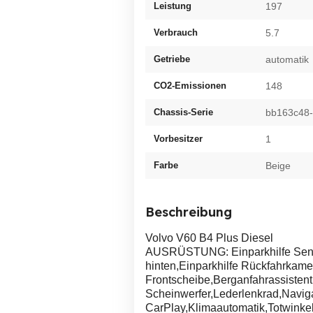
Leistung
197
Verbrauch
5.7
Getriebe
automatik
CO2-Emissionen
148
Chassis-Serie
bb163c48
Vorbesitzer
1
Farbe
Beige
Beschreibung
Volvo V60 B4 Plus Diesel
AUSRÜSTUNG: Einparkhilfe Senso
hinten,Einparkhilfe Rückfahrka
Frontscheibe,Berganfahrassisten
Scheinwerfer,Lederlenkrad,Navig
CarPlay,Klimaautomatik,Totwinkel