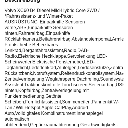
Volvo XC60 B4 Diesel Mild-Hybrid Core 2WD /
*Fahrassistenz- und Winter-Paket
AUSRÜSTUNG: Einparkhilfe Sensoren
vorne,ABS,Einparkhilfe Sensoren
hinten,Fahrerairbag,Einparkhilfe
Rückfahrkamera,Beifahrerairbag,Abstandstempomat,Armleh
Frontscheibe,Beheizbares
Lenkrad,Berganfahrassistent,Radio,DAB-
Radio,Elektrische Heckklappe,Servolenkung,LED-
Scheinwerfer,Elektrische Fensterheber,LED-
Tagfahrlicht,Lederlenkrad,Alufelgen,Lordosenstütze,Zentral
Rücksitzbank,Notrufsystem,Reifendruckkontrollsystem,Navig
Zentralverriegelung,Wegfahrsperre,Dachreling,Soundsystem,
Assistent,Traktionskontrolle,Touchscreen,Seitenairbag,US
hinten,Kopfairbag,Zentralverriegelung mit
Funkfernbedienung,Getönte
Scheiben,Fernlichtassistent,Sommerreifen,Pannenkit,W-
Lan / Wifi Hotspot,Apple CarPlay,Android
Auto,Volldigitales Kombiinstrument,Innenspiegel
automatisch
abblendend,Gepäckraumabtrennung,Geschwindigkeits-