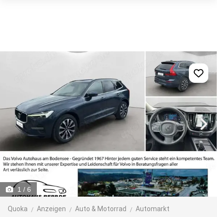
1
/ 6
Quoka
Anzeigen
Auto & Motorrad
Automarkt