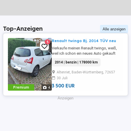
Top-Anzeigen
Alle anzeigen
Renault twingo Bj. 2014 TÜV neu
5
Verkaufe meinen Renault twingo, weiß,
weil ich schon ein neues Auto gekauft
habe und es nicht mehr brauche. Er fährt
2014 | benzin | 178000 km
tadellos, sehr zuverlässiges Auto, bin sehr
zufrieden, möchte aber nicht zwei Autos
Altenriet, Baden-Württemberg, 72657
weiterhin finanzieren. Er hatte regelmäßig
30 Juli
Service, habe alle Reparaturen des
Autohauses der letzten ...
3 500 EUR
Premium
4
Anzeigen