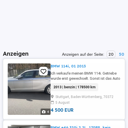
Anzeigen
20
50
Anzeigen auf der Seite:
BMW 114i, 01 2013
Ich verkaufe meinen BMW 114i. Getriebe
wurde erst gewechselt. Sonst ist das Auto
funktionsfähig. Gerne kann auch eine
2013 | benzin | 178500 km
Probefahrt gemacht werden.
Stuttgart, Baden-Württemberg, 70372
5 August
4 500 EUR
4
BMW e46 320i 2,2L, 170PS, kein