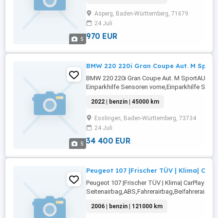
Asperg, Baden-Württemberg, 71679
24 Juli
970 EUR
5
BMW 220 220i Gran Coupe Aut. M Sport
BMW 220 220i Gran Coupe Aut. M SportAUS
Einparkhilfe Sensoren vorne,Einparkhilfe Sens
hinten,ABS,Einparkhilfe Rückfahrkamera,Fahrer
2022 | benzin | 45000 km
selbstlenkendes
System,Beifahrerairbag,Abstandstempomat,Ar
Esslingen, Baden-Württemberg, 73734
Lenkrad,Berganfahrassistent,DAB-Radio,Radio
24 Juli
Scheinwerfer,Servolenkung,LED-Tagfahrlicht,Ele
34 400 EUR
5
Peugeot 107 |Frischer TÜV | Klima| CarP
Peugeot 107 |Frischer TÜV | Klima| CarPlay |
Seitenairbag,ABS,Fahrerairbag,Beifahrerairba
Fensterheber,Lederlenkrad,Zentralverriegelung
2006 | benzin | 121000 km
Funkfernbedienung,Alufelgen,Allwetterreifen,tei
Rücksitzbank,Navigationssystem,Bluetooth,Weg