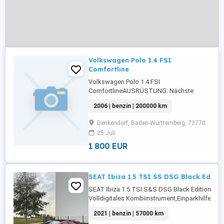
Volkswagen Polo 1.4 FSI
Comfortline
Volkswagen Polo 1.4 FSI
ComfortlineAUSRÜSTUNG: Nächste
Inspektion: 2028-06-
2006 | benzin | 200000 km
01T00:00:00.000ZDetails: Weitere Infos
und KontaktAutoscout24.de
Denkendorf, Baden-Württemberg, 73770
25 Juli
1 800 EUR
SEAT Ibiza 1.5 TSI SS DSG Black Editio
SEAT Ibiza 1.5 TSI S&S DSG Black EditionA
Volldigitales Kombiinstrument,Einparkhilfe Se
vorne,Einparkhilfe Sensoren hinten,ABS,Einpark
2021 | benzin | 57000 km
Rückfahrkamera,Geschwindigkeits-