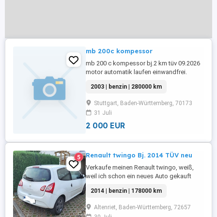
mb 200c kompessor
mb 200 c kompessor bj.2 km tüv 09.2026
motor automatik laufen einwandfrei.
langstreckenfahrzeug. mercedes üblicher
2003 | benzin | 280000 km
rost
Stuttgart, Baden-Württemberg, 70173
31 Juli
2 000 EUR
Renault twingo Bj. 2014 TÜV neu
5
Verkaufe meinen Renault twingo, weiß,
weil ich schon ein neues Auto gekauft
habe und es nicht mehr brauche. Er fährt
2014 | benzin | 178000 km
tadellos, sehr zuverlässiges Auto, bin sehr
zufrieden, möchte aber nicht zwei Autos
Altenriet, Baden-Württemberg, 72657
weiterhin finanzieren. Er hatte regelmäßig