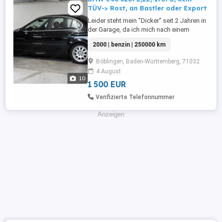
TÜV-> Rost, an Bastler oder Export
Leider steht mein "Dicker" seit 2 Jahren in
der Garage, da ich mich nach einem
schweren gesundheitlichen Rückschlag
2000 | benzin | 250000 km
nicht mehr darum kümmern konnte.
Mittlerweile abgemeldet. Wäre echt
Böblingen, Baden-Württemberg, 71032
schade drum ihn zu verschrotten.
4 August
Gefahren bin ich den Wagen von 2017-
10
2024 und habe über die Zeit viel Geld
1 500 EUR
reingesteckt ...
Verifizierte Telefonnummer
Anzeigen