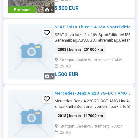
30 Juli
Service, habe alle Reparaturen des
Autohauses der letzten ...
3 500 EUR
Premium
4
SEAT Ibiza Ibiza 1.4 16V SportEdition
SEAT Ibiza Ibiza 1.4 16V SportEditionAUSRÜ
Seitenairbag,ABS,USB,Fahrerairbag,Beifahrera
Fensterheber,Spoiler,Zentralverriegelung mit
2008 | benzin | 201000 km
Funkfernbedienung,Alufelgen,Nebelscheinwerfer
Rücksitzbank,Reserverad,Elektrische
Stuttgart, Baden-Württemberg, 70439
Seitenspiegel,Bluetooth,Wegfahrsperre,IsofixNä
25 Juli
1 500 EUR
5
Mercedes-Benz A 220 7G-DCT AMG Line
Mercedes-Benz A 220 7G-DCT AMG LineAUS
Einparkhilfe Sensoren vorne,Einparkhilfe Sens
hinten,Einparkhilfe
2018 | benzin | 117000 km
Rückfahrkamera,Fahrerairbag,Beifahrerairbag
Scheinwerfer,Servolenkung,Elektrische
Stuttgart, Baden-Württemberg, 70327
Fensterheber,Lederlenkrad,Alufelgen,Zentral
25 Juli
...