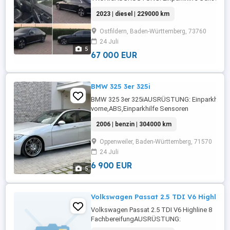
vorne,ABS,Einparkhilfe Sensoren
2023 | diesel | 229000 km
hinten,Fahrerairbag,Einparkhilfe
Rückfahrkamera,Beifahrerairbag,Einparkhilfe
Ostfildern, Baden-Württemberg, 73760
selbstlenkendes
24 Juli
System,Armlehne,Berganfahrassistent,Radio,
5
Radio,Elektrische Heckklappe,Servolenkung,L
67 000 EUR
Scheinwerfer,Elektrische ...
BMW 325 3er 325i
BMW 325 3er 325iAUSRÜSTUNG: Einparkhilfe
vorne,ABS,Einparkhilfe Sensoren
hinten,Fahrerairbag,Beifahrerairbag,Schiebed
2006 | benzin | 304000 km
Fensterheber,Lederlenkrad,Alufelgen,Sommerre
Rücksitzbank,Reifendruckkontrollsystem,Navi
Oppenweiler, Baden-Württemberg, 71570
...
24 Juli
6 900 EUR
5
Volkswagen Passat 2.5 TDI V6 Highline
Volkswagen Passat 2.5 TDI V6 Highline 8
FachbereifungAUSRÜSTUNG:
ABS,Fahrerairbag,Beifahrerairbag,Schiebedac