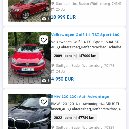
begrenzungsanlage,Schiebedach,Klimaanlage,A
Sachsenheim, Baden-Württemberg, 74343
LED Scheinwerfer,Zentralverriegelung ...
25 Juli
18 999 EUR
5
Volkswagen Golf 1.4 TSI Sport 160
Volkswagen Golf 1.4 TSI Sport 160AUSRÜST
ABS,Fahrerairbag,Beifahrerairbag,Schiebedach
Fensterheber,Lederlenkrad,Alufelgen,Alarmanla
2009 | benzin | 147000 km
Rücksitzbank,Notrad,Wegfahrsperre,Klimaauto
automatisch ...
Stuttgart, Baden-Württemberg, 70178
24 Juli
4 950 EUR
5
BMW 120 120i Aut. Advantage
BMW 120 120i Aut. AdvantageAUSRÜSTUNG: Ei
hinten,ABS,Fahrerairbag,Beifahrerairbag,Armle
Fensterheber,Lederlenkrad,Alufelgen,Zentralv
2022 | benzin | 47789 km
Lan / Wifi
Hotspot,Klimaautomatik,Traktionskontrolle,
Stuttgart, Baden-Württemberg, 70329