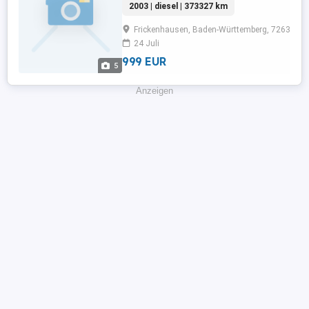
2003 | diesel | 373327 km
Frontscheibe,Radio,Servolenkung,Elektrische
Fensterheber,Lederlenkrad,Alufelgen,Elektrisc
Frickenhausen, Baden-Württemberg, 72636
Sitze,Alarmanlage,Sommerreifen,Allwetterreife
24 Juli
...
999 EUR
5
Anzeigen