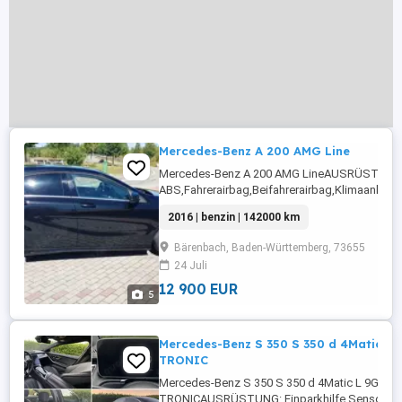
Mercedes-Benz A 200 AMG Line
Mercedes-Benz A 200 AMG LineAUSRÜSTUNG
ABS,Fahrerairbag,Beifahrerairbag,Klimaanlage
Fensterheber,Lederlenkrad,Alufelgen,Zentral
2016 | benzin | 142000 km
...
Bärenbach, Baden-Württemberg, 73655
24 Juli
12 900 EUR
5
Mercedes-Benz S 350 S 350 d 4Matic L 
TRONIC
Mercedes-Benz S 350 S 350 d 4Matic L 9G-
TRONICAUSRÜSTUNG: Einparkhilfe Sensoren