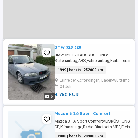
BMW 328 328i
BMW 328 328iAUSRÜSTUNG:
Seitenairbag,ABS,Fahrerairbag,Beifahrerairba
Fensterheber,Lederlenkrad,Kopfairbag,Alufelge
1999 | benzin | 252000 km
mit Funkfernbedienung,Nebelscheinwerfer,Get
Scheiben,Notrad,Elektrische
Leinfelden-Echterdingen, Baden-Württemberg,
Seitenspiegel,Wegfahrsperre,Traktionskontrol
24 Juli
...
4 750 EUR
5
Mazda 3 1.6 Sport Comfort
Mazda 3 1.6 Sport ComfortAUSRÜSTUNG:
CD,Klimaanlage,Radio,Bluetooth,MP3,Freispre
Inspektion: 2026-07-01T00:00:00.000ZDetails: 
2005 | benzin | 239000 km
KontaktAutoscout24.de