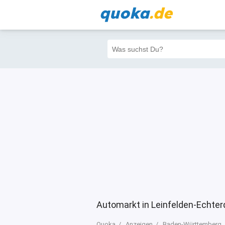
quoka
.de
Alle
Priva
Filter
4
6812
879
Automarkt in Leinfelden-Echte
Quoka
Anzeigen
Baden-Württemberg