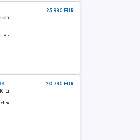
23 980 EUR
khilfe
e,Beheizbare
o,Radio,LED-
HK
20 780 EUR
: Einparkhilfe
mlehne,Beheizbare