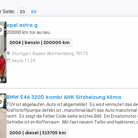
r Seite:
20
50
opel astra g
200000 km tüv au neu
2004 | benzin | 200000 km
Stuttgart, Baden-Württemberg, 70173
heute 11:24
4
BMW E46 320D kombi AHK Sitzheizung klima
TÜV ist abgelaufen ,Auto ist abgemeldet . Es wird vermutet das de
Kraftstoffpumpe defekt ist , manchmal läuft das Auto manchmal
nicht . Es zeigt die Fehler Code siehe letztes Bild . Ein Ersatzmotor
Getriebe ist im Kofferraum . Mit fast neuem Turbo und Injektoren, 
Ersatzmotor im Kofferraum hat ...
2000 | diesel | 313705 km