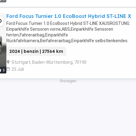
Ford Focus Turnier 1.0 EcoBoost Hybrid ST-LINE X
Ford Focus Turnier 1.0 EcoBoost Hybrid ST-LINE XAUSRÜSTUNG:
Einparkhilfe Sensoren vorne,ABS,Einparkhilfe Sensoren
hinten,Fahrerairbag,Einparkhilfe
Rückfahrkamera,Beifahrerairbag,Einparkhilfe selbstlenkendes
System,Klimaanlage,Abstandstempomat,Armlehne,Beheizbare
2024 | benzin | 27564 km
Frontscheibe,Beheizbares Lenkrad,Berganfahrassistent,Radio,DA
Radio,Servolenkung,LED-Scheinwerfer,Elektrische ...
Stuttgart, Baden-Württemberg, 70190
25 Juli
5
Anzeigen