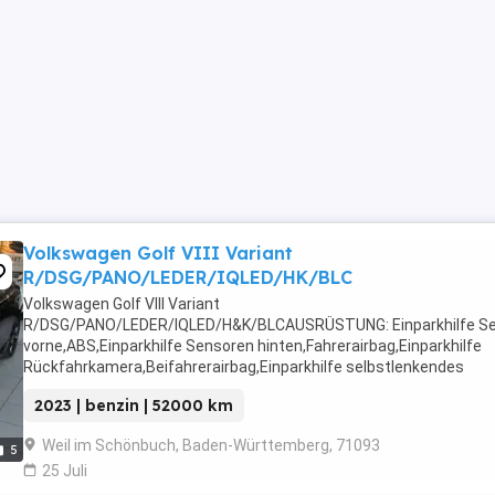
Volkswagen Golf VIII Variant
R/DSG/PANO/LEDER/IQLED/HK/BLC
Volkswagen Golf VIII Variant
R/DSG/PANO/LEDER/IQLED/H&K/BLCAUSRÜSTUNG: Einparkhilfe S
vorne,ABS,Einparkhilfe Sensoren hinten,Fahrerairbag,Einparkhilfe
Rückfahrkamera,Beifahrerairbag,Einparkhilfe selbstlenkendes
System,Schiebedach,Klimaanlage,Abstandstempomat,Armlehne,
2023 | benzin | 52000 km
Lenkrad,Berganfahrassistent,Radio,DAB-Radio,Elektrische ...
Weil im Schönbuch, Baden-Württemberg, 71093
5
25 Juli