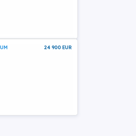
B-
IUM
24 900 EUR
res