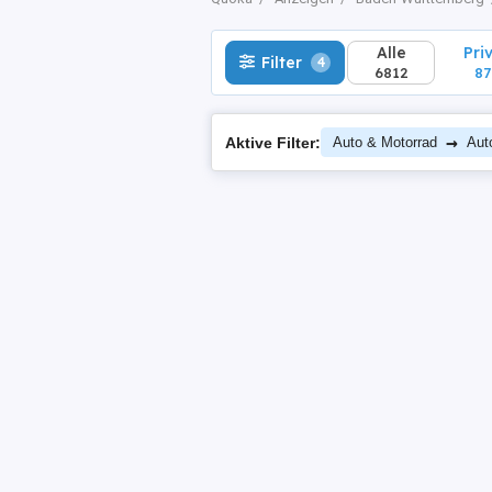
Alle
Pri
Filter
4
6812
87
→
Aktive Filter:
Auto & Motorrad
Aut