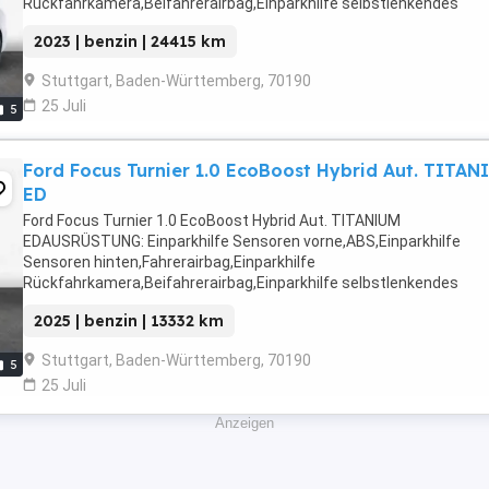
Rückfahrkamera,Beifahrerairbag,Einparkhilfe selbstlenkendes
System,Klimaanlage,Abstandstempomat,Armlehne,Beheizbare
2023 | benzin | 24415 km
Frontscheibe,Beheizbares Lenkrad,Berganfahrassistent,Radio,DA
Radio,Servolenkung,LED-Scheinwerfer,Elektrische ...
Stuttgart, Baden-Württemberg, 70190
25 Juli
5
Ford Focus Turnier 1.0 EcoBoost Hybrid Aut. TITAN
ED
Ford Focus Turnier 1.0 EcoBoost Hybrid Aut. TITANIUM
EDAUSRÜSTUNG: Einparkhilfe Sensoren vorne,ABS,Einparkhilfe
Sensoren hinten,Fahrerairbag,Einparkhilfe
Rückfahrkamera,Beifahrerairbag,Einparkhilfe selbstlenkendes
System,Klimaanlage,Armlehne,Beheizbare Frontscheibe,Beheizba
2025 | benzin | 13332 km
Lenkrad,Berganfahrassistent,DAB-Radio,Radio,LED-
Scheinwerfer,Servolenkung,LED-Tagfahrlicht,Elektrische ...
Stuttgart, Baden-Württemberg, 70190
5
25 Juli
Anzeigen