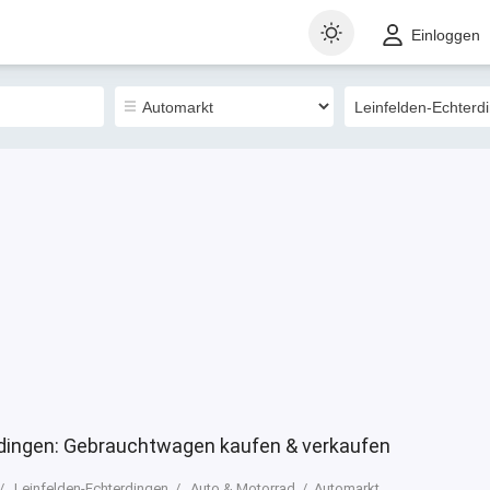
t
Gewerblich
Sortieren nach
Einloggen
5933
rdingen: Gebrauchtwagen kaufen & verkaufen
Leinfelden-Echterdingen
Auto & Motorrad
Automarkt