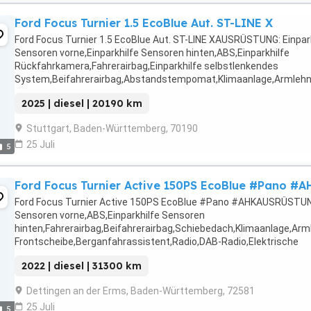
Ford Focus Turnier 1.5 EcoBlue Aut. ST-LINE X
Ford Focus Turnier 1.5 EcoBlue Aut. ST-LINE XAUSRÜSTUNG: Einpar
Sensoren vorne,Einparkhilfe Sensoren hinten,ABS,Einparkhilfe
Rückfahrkamera,Fahrerairbag,Einparkhilfe selbstlenkendes
System,Beifahrerairbag,Abstandstempomat,Klimaanlage,Armlehn
Frontscheibe,Beheizbares Lenkrad,Berganfahrassistent,DAB-Radi
2025 | diesel | 20190 km
Scheinwerfer,Servolenkung,LED-Tagfahrlicht,Elektrische ...
Stuttgart, Baden-Württemberg, 70190
25 Juli
5
Ford Focus Turnier Active 150PS EcoBlue #Pano #A
Ford Focus Turnier Active 150PS EcoBlue #Pano #AHKAUSRÜSTUNG
Sensoren vorne,ABS,Einparkhilfe Sensoren
hinten,Fahrerairbag,Beifahrerairbag,Schiebedach,Klimaanlage,Ar
Frontscheibe,Berganfahrassistent,Radio,DAB-Radio,Elektrische
Heckklappe,Servolenkung,LED-Scheinwerfer,Elektrische ...
2022 | diesel | 31300 km
Dettingen an der Erms, Baden-Württemberg, 72581
25 Juli
5