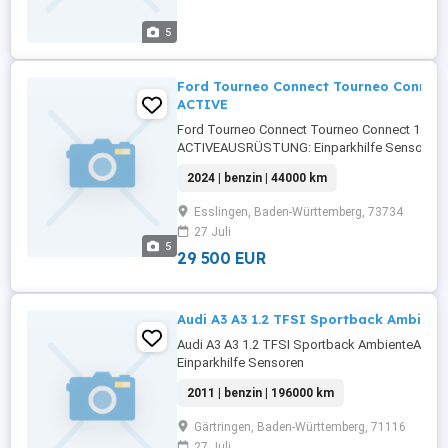
Sitze,Luftfederung,Zentralverriegelung,Notbre
...
5
Ford Tourneo Connect Tourneo Connect 
ACTIVE
Ford Tourneo Connect Tourneo Connect 1.5 Ec
ACTIVEAUSRÜSTUNG: Einparkhilfe Sensoren
vorne,ABS,Einparkhilfe Sensoren
2024 | benzin | 44000 km
hinten,Fahrerairbag,Beifahrerairbag,Armlehne,
Frontscheibe,Berganfahrassistent,Radio,Elektr
Esslingen, Baden-Württemberg, 73734
Fensterheber,Zentralverriegelung,Müdigkeits
27 Juli
begrenzungsanlage,Tempomat,Abstandswarne
5
geeignet,Airbag ...
29 500 EUR
Audi A3 A3 1.2 TFSI Sportback Ambient
Audi A3 A3 1.2 TFSI Sportback AmbienteAU
Einparkhilfe Sensoren
hinten,ABS,Sitzheizung,Fahrerairbag,Beifahre
2011 | benzin | 196000 km
Fensterheber,Zentralverriegelung,Start/Stop-
Automatik,Allwetterreifen,Reserverad,Notrad,Pa
Gärtringen, Baden-Württemberg, 71116
Seitenspiegel,Wegfahrsperre,Scheckheftgepfl
27 Juli