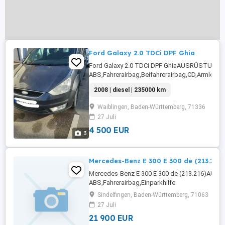
Ford Galaxy 2.0 TDCi DPF Ghia
Ford Galaxy 2.0 TDCi DPF GhiaAUSRÜSTUNG:
ABS,Fahrerairbag,Beifahrerairbag,CD,Armlehne
Frontscheibe,Radio,Servolenkung,Elektrische
2008 | diesel | 235000 km
Fensterheber,Lederlenkrad,Alufelgen,Elektrisc
Sitze,Zentralverriegelung,Nebelscheinwerfer,W
Waiblingen, Baden-Württemberg, 71336
automatisch ...
27 Juli
4 500 EUR
3
Mercedes-Benz E 300 E 300 de (213.216)
Mercedes-Benz E 300 E 300 de (213.216)AU
ABS,Fahrerairbag,Einparkhilfe
Rückfahrkamera,Beifahrerairbag,Einparkhilfe 
Sindelfingen, Baden-Württemberg, 71063
System,Abstandstempomat,Beheizbares Lenkra
27 Juli
Heckklappe,Servolenkung,LED-Scheinwerfer,El
21 900 EUR
Fensterheber,Lederlenkrad,Alufelgen,Elektrisc