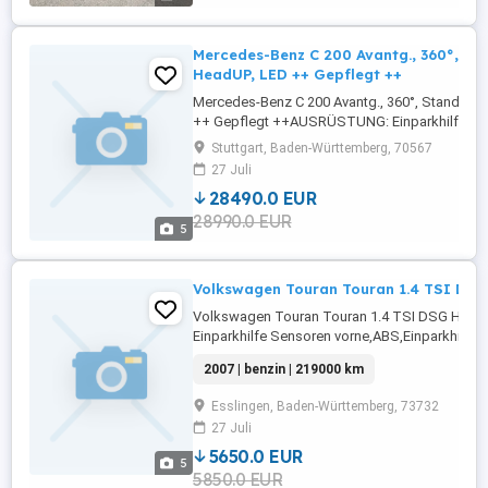
Mercedes-Benz C 200 Avantg., 360°, St
HeadUP, LED ++ Gepflegt ++
Mercedes-Benz C 200 Avantg., 360°, StandHz,
++ Gepflegt ++AUSRÜSTUNG: Einparkhilfe Se
vorne,ABS,Einparkhilfe Sensoren
Stuttgart, Baden-Württemberg, 70567
hinten,Fahrerairbag,Beifahrerairbag,Einparkhilf
27 Juli
selbstlenkendes System,Radio,DAB-Radio,Elek
28490.0 EUR
Heckklappe,Servolenkung,LED-Scheinwerfer,El
28990.0 EUR
Fensterheber,LED-
5
Tagfahrlicht,Lederlenkrad,Alufelgen,Notbremsas
...
Volkswagen Touran Touran 1.4 TSI DSG
Volkswagen Touran Touran 1.4 TSI DSG Hig
Einparkhilfe Sensoren vorne,ABS,Einparkhilfe
hinten,Fahrerairbag,Beifahrerairbag,Einparkhil
2007 | benzin | 219000 km
System,Schiebedach,CD,Armlehne,Berganfahras
Fensterheber,Lederlenkrad,Alufelgen,Lordosen
Esslingen, Baden-Württemberg, 73732
...
27 Juli
5650.0 EUR
5
5850.0 EUR