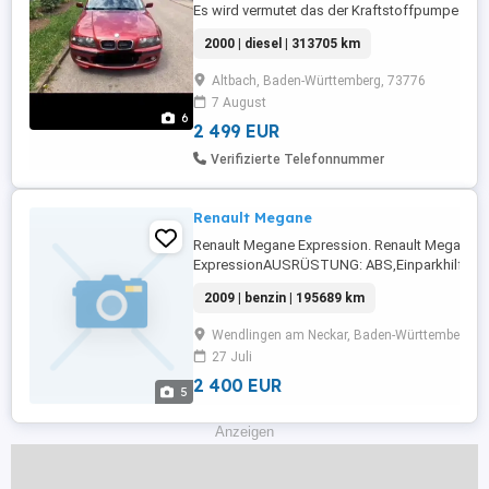
Es wird vermutet das der Kraftstoffpumpe
defekt ist , manchmal läuft das Auto
2000 | diesel | 313705 km
manchmal nicht . Es zeigt die Fehler Code
siehe letztes Bild . Ein Ersatzmotor mit
Altbach, Baden-Württemberg, 73776
Getriebe ist im Kofferraum . Mit fast
7 August
neuem Turbo und Injektoren, der
6
Ersatzmotor im Kofferraum hat ...
2 499 EUR
Verifizierte Telefonnummer
Renault Megane
Renault Megane Expression. Renault Megane
ExpressionAUSRÜSTUNG: ABS,Einparkhilfe S
hinten,Fahrerairbag,Beifahrerairbag,Armlehne,
2009 | benzin | 195689 km
Fensterheber,Lederlenkrad,Alufelgen,Zentralver
Rücksitzbank,Schlüssellose
Wendlingen am Neckar, Baden-Württemberg, 
Zentralverriegelung,Wegfahrsperre,Dachrelin
27 Juli
...
2 400 EUR
5
Anzeigen