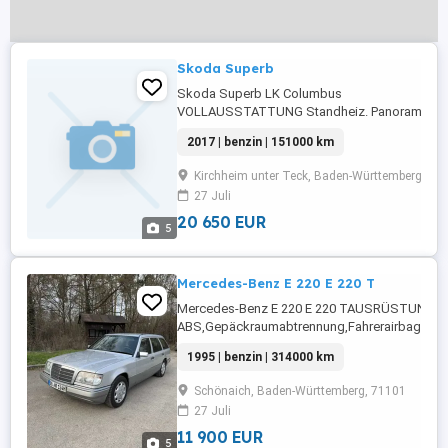
Skoda Superb
Skoda Superb LK Columbus
VOLLAUSSTATTUNG Standheiz. Panorama..
Skoda Superb L&K Columbus
2017 | benzin | 151000 km
VOLLAUSSTATTUNG Standheiz.
Panorama.AUSRÜSTUNG:
Kirchheim unter Teck, Baden-Württemberg, 73
ABS,Fahrerairbag,Einparkhilfe
27 Juli
Rückfahrkamera,Beifahrerairbag,Einparkhilfe
selbstlenkendes
20 650 EUR
5
System,Abstandstempomat,Armlehne,Beheizb
Frontscheibe,Beheizbares
Lenkrad,Berganfahrassistent,Radio,DAB-
Mercedes-Benz E 220 E 220 T
Radio,Elektrische ...
Mercedes-Benz E 220 E 220 TAUSRÜSTUNG:
ABS,Gepäckraumabtrennung,Fahrerairbag,Beifa
Fensterheber,Alufelgen,Zentralverriegelung mit
1995 | benzin | 314000 km
Funkfernbedienung,Zentralverriegelung,Nebelsc
Rücksitzbank,Reserverad,Pannenkit,Elektrische 
Schönaich, Baden-Württemberg, 71101
27 Juli
11 900 EUR
5