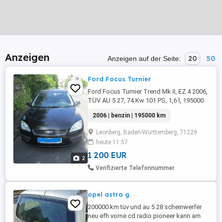
Anzeigen
20
50
Anzeigen auf der Seite:
Ford Focus Turnier
Ford Focus Turnier Trend Mk II, EZ 4 2006,
TÜV AU 5 27, 74 Kw 101 PS, 1,6 l, 195000
km, 3.Hd., 5-Gang Schaltung, Benziner (E5
2006 | benzin | 195000 km
E10 geeignet), Farbe schwarz,
Ganzjahresreifen. Zustand dem Alter
Leonberg, Baden-Württemberg, 71229
entsprechend gut. Regelmäßiger
heute 11:57
Ölwechsel, fahrbereit und aktuell noch
angemeldet. Verkauf von privat wegen
1 200 EUR
2
Fahrzeugwechsel. ...
Verifizierte Telefonnummer
opel astra g
200000 km tüv und au 5 28 scheinwerfer
neu efh vorne cd radio pioneer kann am