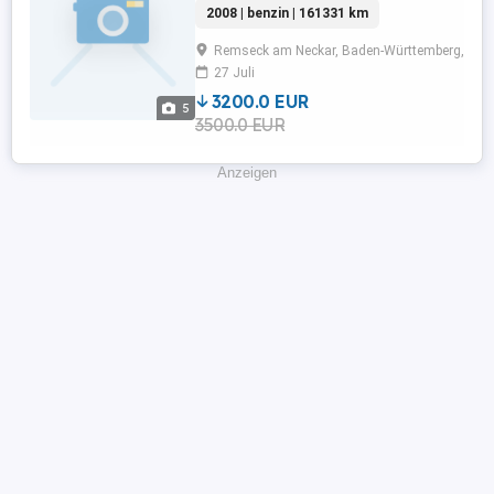
2008 | benzin | 161331 km
Rückfahrkamera,Beifahrerairbag,Armlehne,Ber
Radio,Radio,Servolenkung,Elektrische
Remseck am Neckar, Baden-Württemberg, 716
Fensterheber,Zentralverriegelung,Nebelschei
27 Juli
...
3200.0 EUR
5
3500.0 EUR
Anzeigen