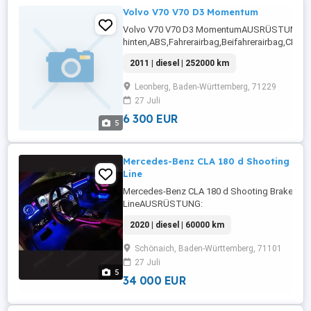
Volvo V70 V70 D3 Momentum
Volvo V70 V70 D3 MomentumAUSRÜSTUNG: Ein
hinten,ABS,Fahrerairbag,Beifahrerairbag,CD,Ar
Heckklappe,Servolenkung,Elektrische
2011 | diesel | 252000 km
Fensterheber,Lederlenkrad,Alufelgen,Sommerre
Rücksitzbank,Navigationssystem,Winterreifen
Leonberg, Baden-Württemberg, 71229
...
27 Juli
6 300 EUR
5
Mercedes-Benz CLA 180 d Shooting Br
Line
Mercedes-Benz CLA 180 d Shooting Brake 7
LineAUSRÜSTUNG:
ABS,Fahrerairbag,Beifahrerairbag,Armlehne,Be
2020 | diesel | 60000 km
Fensterheber,LED-
Tagfahrlicht,Lederlenkrad,Alufelgen,Zentralv
Schönaich, Baden-Württemberg, 71101
...
27 Juli
5
34 000 EUR