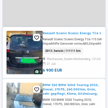
Renault Scenic Scenic Energy TCe 115 S
Renault Scenic Scenic Energy TCe 115 SAU
Einparkhilfe Sensoren vorne,ABS,Einparkhilfe
hinten,Fahrerairbag,Beifahrerairbag,CD,Klimaa
2013 | benzin | 111111 km
Fensterheber,Sommerreifen,Navigationssyste
Zentralverriegelung,Winterreifen,Soundsyste
Pliezhausen, Baden-Württemberg, 72124
...
27 Juli
6 900 EUR
5
BMW 320 BMW 320d Touring 2010,
Diesel, 170 PS, 260.000 km, Grün,
sehr gepflegt, Klima, Sitzheizung,
BMW 320 BMW 320d Touring 2010,
Diesel, 170 PS, 260.000 km, Grün, sehr