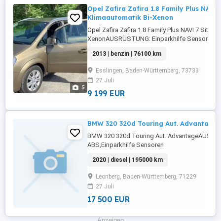
Opel Zafira Zafira 1.8 Family Plus NAVI 
Klimaautomatik Bi-Xenon
Opel Zafira Zafira 1.8 Family Plus NAVI 7 Sitzer
XenonAUSRÜSTUNG: Einparkhilfe Sensoren vor
Sensoren
2013 | benzin | 76100 km
hinten,ABS,Fahrerairbag,Beifahrerairbag,CD,Ar
Fensterheber,Lederlenkrad,Alufelgen,Sommerre
Esslingen, Baden-Württemberg, 73733
...
27 Juli
5
9 199 EUR
BMW 320 320d Touring Aut. Advantage
BMW 320 320d Touring Aut. AdvantageAUSR
ABS,Einparkhilfe Sensoren
hinten,Fahrerairbag,Beifahrerairbag,CD,Armlehn
2020 | diesel | 195000 km
Heckklappe,Servolenkung,Elektrische Fenster
Tagfahrlicht,Lederlenkrad,Alufelgen,Nebelsc
Leonberg, Baden-Württemberg, 71229
begrenzungsanlage,Tempomat,Bordcomputer,ES
27 Juli
17 500 EUR
Anzeigen