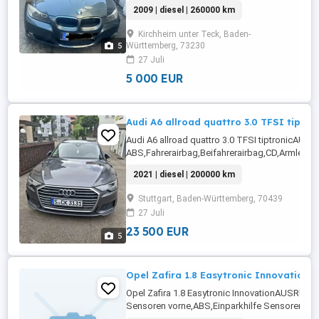
gepflegt, Klima, Sitzheizung, 8-fach
2009 | diesel | 260000 km
bereiftAUSRÜSTUNG:
Winterreifen,AlufelgenDetails: Weitere
Kirchheim unter Teck, Baden-
Infos und KontaktAutoscout24.de
5
Württemberg, 73230
27 Juli
5 000 EUR
Audi A6 allroad quattro 3.0 TFSI tiptro
Audi A6 allroad quattro 3.0 TFSI tiptronicAU
ABS,Fahrerairbag,Beifahrerairbag,CD,Armlehne
Fensterheber,Lederlenkrad,Alufelgen,Luftfede
2021 | diesel | 200000 km
...
Stuttgart, Baden-Württemberg, 70439
27 Juli
23 500 EUR
5
Opel Zafira 1.8 Easytronic Innovation
Opel Zafira 1.8 Easytronic InnovationAUSRÜST
Sensoren vorne,ABS,Einparkhilfe Sensoren
hinten,Fahrerairbag,Einparkhilfe