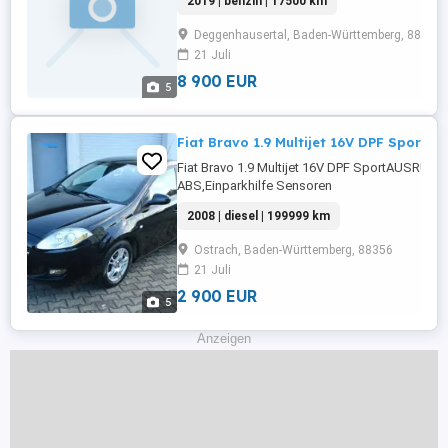
2019 | benzin | 17500 km
Inspektion: 2027-12-01T00:00:00.000ZDetails: We
Deggenhausertal, Baden-Württemberg, 88693
21 Juli
8 900 EUR
5
Fiat Bravo 1.9 Multijet 16V DPF Sport
Fiat Bravo 1.9 Multijet 16V DPF SportAUSRÜS
ABS,Einparkhilfe Sensoren
hinten,Fahrerairbag,Beifahrerairbag,CD,Klimaa
2008 | diesel | 199999 km
Fensterheber,Lederlenkrad,Alufelgen,Zentralver
Rücksitzbank,Reserverad,Raucherpaket,Ambien
Ostrach, Baden-Württemberg, 88356
...
21 Juli
2 900 EUR
5
Anzeigen