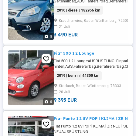
Seitenairbag,ABS,Fahrerairbag,Beifahrerairba
hinten,Elektrische
2010 | diesel | 182956 km
Fensterheber,Kopfairbag,Lederlenkrad,Alufelge
Rücksitzbank,Getönte Scheiben,Elektrische ...
Krauchenwies, Baden-Württemberg, 72505
21 Juli
3 490 EUR
5
Fiat 500 1.2 Lounge
Fiat 500 1.2 LoungeAUSRÜSTUNG: Einparkhilf
hinten,ABS,Fahrerairbag,Beifahrerairbag,CD,Kl
Fensterheber,Lederlenkrad,Alufelgen,Zentral
2019 | benzin | 44300 km
Automatik,Multifunktionslenkrad,Panoramadach
...
Stockach, Baden-Württemberg, 78333
20 Juli
9 395 EUR
5
Fiat Punto 1.2 8V POP l KLIMA l ZR NEU
Fiat Punto 1.2 8V POP l KLIMA l ZR NEU l SERVI
NEUAUSRÜSTUNG: