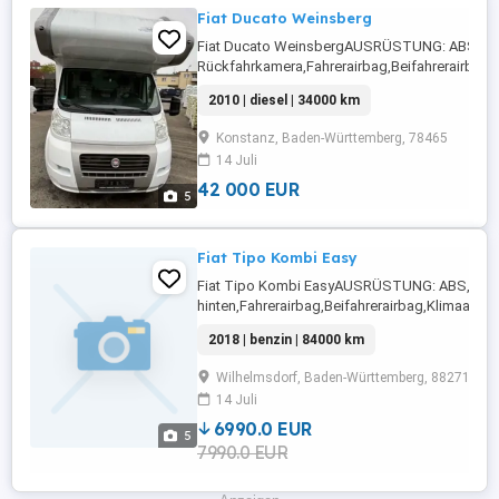
Fiat Ducato Weinsberg
Fiat Ducato WeinsbergAUSRÜSTUNG: ABS,Einp
Rückfahrkamera,Fahrerairbag,Beifahrerairbag
Radio,Servolenkung,Elektrische
2010 | diesel | 34000 km
Fensterheber,Alarmanlage,Allwetterreifen,St
...
Konstanz, Baden-Württemberg, 78465
14 Juli
42 000 EUR
5
Fiat Tipo Kombi Easy
Fiat Tipo Kombi EasyAUSRÜSTUNG: ABS,Einpa
hinten,Fahrerairbag,Beifahrerairbag,Klimaanla
Fensterheber,Lederlenkrad,Sommerreifen,teilb.
2018 | benzin | 84000 km
Rücksitzbank,Reifendruckkontrollsystem,Wegf
geeignet,Kopfairbag,Zentralverriegelung ...
Wilhelmsdorf, Baden-Württemberg, 88271
14 Juli
6990.0 EUR
5
7990.0 EUR