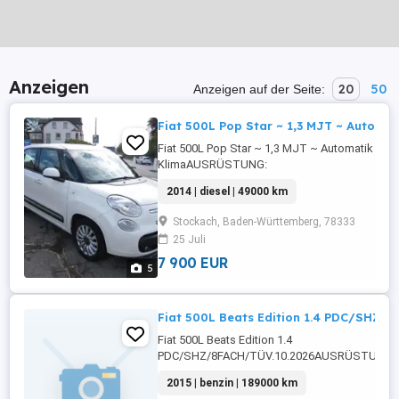
Anzeigen
20
50
Anzeigen auf der Seite:
Fiat 500L Pop Star ~ 1,3 MJT ~ Automat
Fiat 500L Pop Star ~ 1,3 MJT ~ Automatik ~ A
KlimaAUSRÜSTUNG:
ABS,Fahrerairbag,Beifahrerairbag,Klimaanlage
2014 | diesel | 49000 km
Fensterheber,Alufelgen,Zentralverriegelung,Ne
Rücksitzbank,Wegfahrsperre,Traktionskontrol
Stockach, Baden-Württemberg, 78333
...
25 Juli
7 900 EUR
5
Fiat 500L Beats Edition 1.4 PDC/SHZ/
Fiat 500L Beats Edition 1.4
PDC/SHZ/8FACH/TÜV.10.2026AUSRÜSTUNG:
ABS,Fahrerairbag,Beifahrerairbag,CD,Berganfa
2015 | benzin | 189000 km
Fensterheber,Lederlenkrad,Alufelgen,teilb.