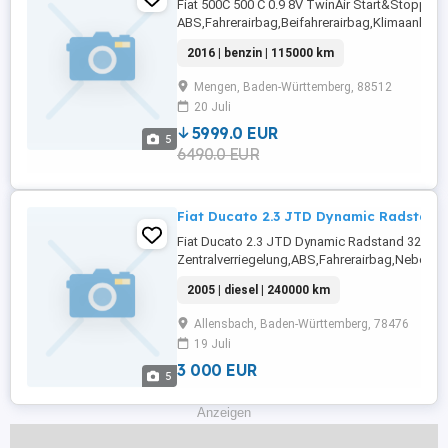
Fiat 500C 500 C 0.9 8V TwinAir Start&Stop
ABS,Fahrerairbag,Beifahrerairbag,Klimaanlage
Fensterheber,Lederlenkrad,Alufelgen,Reifendr
2016 | benzin | 115000 km
...
Mengen, Baden-Württemberg, 88512
20 Juli
5999.0 EUR
5
6490.0 EUR
Fiat Ducato 2.3 JTD Dynamic Radstand
Fiat Ducato 2.3 JTD Dynamic Radstand 320
Zentralverriegelung,ABS,Fahrerairbag,Nebelsc
Scheiben,Armlehne,Elektrische
2005 | diesel | 240000 km
Seitenspiegel,Wegfahrsperre,Servolenkung,Ele
Fensterheber,TraktionskontrolleNächste Inspek
Allensbach, Baden-Württemberg, 78476
01T00:00:00.000ZDetails: Weitere Infos und ...
19 Juli
3 000 EUR
5
Anzeigen