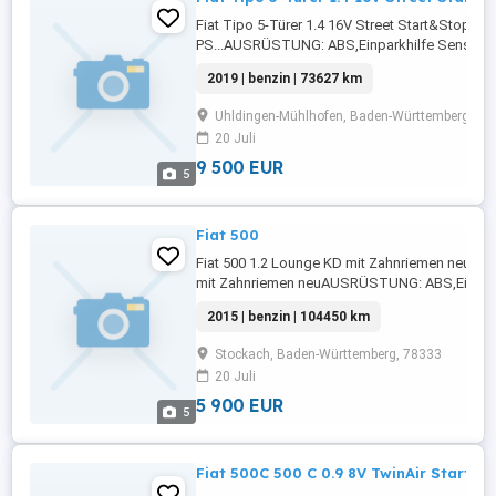
Fiat Tipo 5-Türer 1.4 16V Street Start&Stop 70
PS...AUSRÜSTUNG: ABS,Einparkhilfe Sensore
hinten,Fahrerairbag,Beifahrerairbag,Klimaanla
2019 | benzin | 73627 km
Scheinwerfer,Servolenkung,LED-Tagfahrlicht,El
Fensterheber,Alufelgen,Zentralverriegelung,N
Uhldingen-Mühlhofen, Baden-Württemberg, 88
...
20 Juli
9 500 EUR
5
Fiat 500
Fiat 500 1.2 Lounge KD mit Zahnriemen neu. Fi
mit Zahnriemen neuAUSRÜSTUNG: ABS,Einpark
hinten,Fahrerairbag,Beifahrerairbag,Schiebeda
2015 | benzin | 104450 km
Fensterheber,Alufelgen,Zentralverriegelung,Allwe
Rücksitzbank,Reifendruckkontrollsystem,Pann
Stockach, Baden-Württemberg, 78333
...
20 Juli
5 900 EUR
5
Fiat 500C 500 C 0.9 8V TwinAir StartS