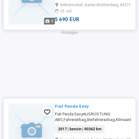
Rücksitzbank,Wegfahrsperre,Raucherpaket,So
Wilhelmsdorf, Baden-Württemberg, 88271
begrenzungsanlage,Tempomat,Bordcomputer,
25 Juli
geeignet,Kopfairbag,Zentralverriegelung ...
5 690 EUR
5
Anzeigen
Fiat Panda Easy
Fiat Panda EasyAUSRÜSTUNG:
ABS,Fahrerairbag,Beifahrerairbag,Klimaanlage
Radio,ESP,MP3,Servolenkung,Elektrische Fenst
2017 | benzin | 90362 km
hinten,Spoiler,Kopfairbag,Zentralverriegelung
...