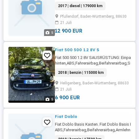
Rückfahrkamera,Fahrerairbag,Beifahrerairbag,
2017 | diesel | 179000 km
Fensterheber,Lederlenkrad,Alufelgen,Zentralv
Automatik,Tagfahrlicht,Elektrische ...
Pfullendorf, Baden-Württemberg, 88630
21 Juli
12 900 EUR
5
Fiat 500 500 1.2 8V S
Fiat 500 500 1.2 8V SAUSRÜSTUNG: Einparkhil
hinten,ABS,Fahrerairbag,Beifahrerairbag,Schi
Radio,Radio,Servolenkung,Elektrische
2018 | benzin | 115000 km
Fensterheber,Lederlenkrad,Alufelgen,Allwette
...
Heiligenberg, Baden-Württemberg, 88633
21 Juli
6 900 EUR
5
Fiat Doblo
Fiat Doblo Basis Kasten. Fiat Doblo Basis 
ABS,Fahrerairbag,Beifahrerairbag,Armlehne,Be
Fensterheber,Zentralverriegelung,Tagfahrlicht