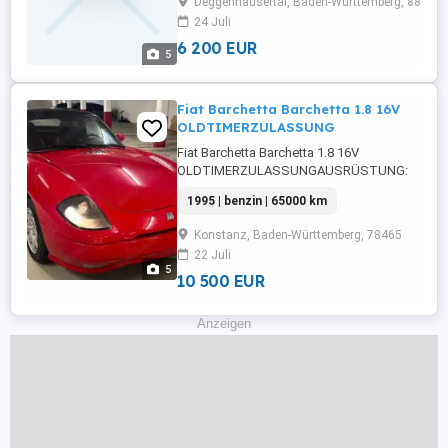
Deggenhausertal, Baden-Württemberg, 88693
24 Juli
6 200 EUR
5
Fiat Barchetta Barchetta 1.8 16V
OLDTIMERZULASSUNG
Fiat Barchetta Barchetta 1.8 16V
OLDTIMERZULASSUNGAUSRÜSTUNG:
Fahrerairbag,Stahlfelgen,Sportsitze,Getönte
1995 | benzin | 65000 km
Scheiben,Wegfahrsperre,Servolenkung,Elektri
Fensterheber,ScheckheftgepflegtDetails: Weit
Konstanz, Baden-Württemberg, 78465
Infos und KontaktAutoscout24.de
22 Juli
5
10 500 EUR
Anzeigen