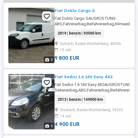
Fiat Doblo Cargo S
Fiat Doblo Cargo SAUSRÜSTUNG:
ABS,Fahrerairbag,Beifahrerairbag,Klimaanlage
Fensterheber,Zentralverriegelung,Sommerreife
2019 | benzin | 93500 km
...
Ostrach, Baden-Württemberg, 88356
19 Juli
9 800 EUR
5
Fiat Sedici 1.6 16V Easy 4X2
Fiat Sedici 1.6 16V Easy 4X2AUSRÜSTUNG:
Seitenairbag,ABS,Fahrerairbag,Beifahrerairba
Fensterheber,Lederlenkrad,Alufelgen,Zentralve
2013 | benzin | 149000 km
Seitenspiegel,Winterreifen,Dachreling,Isofix,
...
Stockach, Baden-Württemberg, 78333
14 Juli
4 900 EUR
5