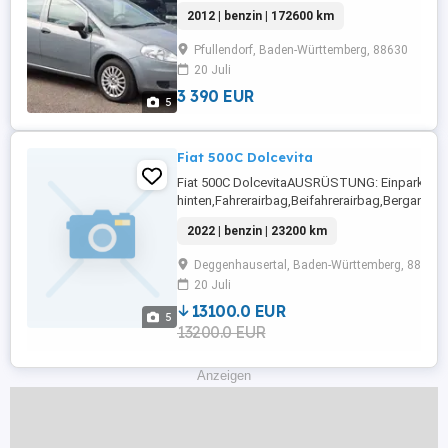
ABS,Fahrerairbag,Beifahrerairbag,CD,Klimaanl
2012 | benzin | 172600 km
Fensterheber,Zentralverriegelung,Tagfahrlicht,
Seitenspiegel,Winterreifen,Wegfahrsperre,Iso
Pfullendorf, Baden-Württemberg, 88630
...
20 Juli
3 390 EUR
5
Fiat 500C Dolcevita
Fiat 500C DolcevitaAUSRÜSTUNG: Einparkhilf
hinten,Fahrerairbag,Beifahrerairbag,Berganfah
Radio,Radio,Servolenkung,Elektrische
2022 | benzin | 23200 km
Fensterheber,Alufelgen,Zentralverriegelung,teil
Rücksitzbank,Reifendruckkontrollsystem,Navi
Deggenhausertal, Baden-Württemberg, 88693
CarPlay,Android
20 Juli
Auto,Klimaautomatik,Traktionskontrolle,Seite
begrenzungsanlage,Tempomat,Bordcomputer,ES
13100.0 EUR
5
13200.0 EUR
Anzeigen