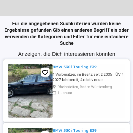
Für die angegebenen Suchkriterien wurden keine
Ergebnisse gefunden
Gib einen anderen Begriff ein oder
verwenden die Kategorien und Filter für eine einfachere
Suche
Anzeigen, die Dich interessieren könnten
BMW 530i Touring E39
1 Vorbesitzer, im Besitz seit 2 2005 TÜV 4
2027 fahrbereit, 4 relativ neue
Sommerreifen, 4 relativ neue Winterreifen
Rheinstetten, Baden-Württemberg
mit Alufelgen, regelmäßige Inspektion,
1 Januar
Automatikgetriebe neu 2020 mit ca. 249
Tkm, Vollleder, elektr. Sitzverstellung,
praktisch kein Rost.
BMW 530i Touring E39