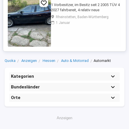
1 Vorbesitzer, im Besitz seit 2 2005 TÜV 4
2027 fahrbereit, 4 relativ neue
Sommerreifen, 4 relativ neue Winterreifen
Rheinstetten, Baden-Württemberg
mit Alufelgen, regelmäßige Inspektion,
1 Januar
Automatikgetriebe neu 2020 mit ca. 249
Tkm, Vollleder, elektr. Sitzverstellung,
praktisch kein Rost.
Quoka
Anzeigen
Hessen
Auto & Motorrad
Automarkt
Kategorien
Bundesländer
Orte
Anzeigen