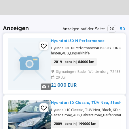
Anzeigen
20
50
Anzeigen auf der Seite:
Hyundai i30 N Performance
Hyundai i30 N PerformanceAUSRÜSTUNG: Einp
hinten,ABS,Einparkhilfe
Rückfahrkamera,Fahrerairbag,Beifahrerairbag
2019 | benzin | 84000 km
Lenkrad,Berganfahrassistent,DAB-Radio,Radio
Scheinwerfer,Servolenkung,Elektrische
Sigmaringen, Baden-Württemberg, 72488
Fensterheber,Lederlenkrad,Alufelgen,Elektrisc
20 Juli
Sitze,Zentralverriegelung,Alarmanlage,Notbremsa
21 000 EUR
5
Hyundai i10 Classic, TÜV Neu, 8fach, K
Hyundai i10 Classic, TÜV Neu, 8fach, KD ne
Seitenairbag,ABS,Fahrerairbag,Beifahrerairba
hinten,Zentralverriegelung,Sommerreifen,teilb.
2009 | benzin | 199000 km
Rücksitzbank,Getönte Scheiben,Elektrische