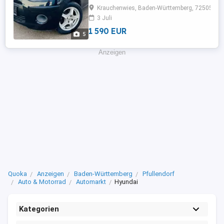
Seitenspiegel,Winterreifen,Wegfahrsperre,Iso
Krauchenwies, Baden-Württemberg, 72505
Inspektion: 2028-06-01T00:00:00.000ZDetails: ..
3 Juli
1 590 EUR
5
Anzeigen
Quoka
Anzeigen
Baden-Württemberg
Pfullendorf
Auto & Motorrad
Automarkt
Hyundai
Kategorien