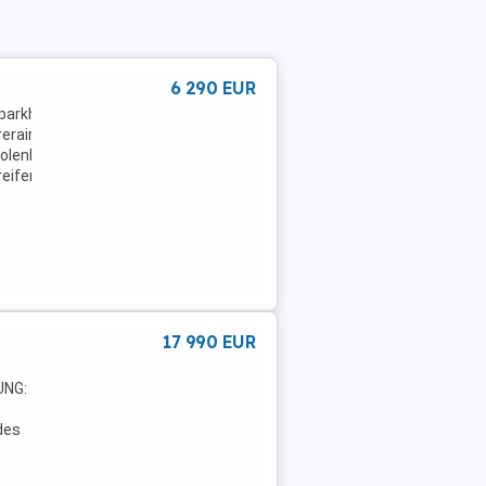
6 290 EUR
rkhilfe Sensoren vorne,ABS,Einparkhilfe
erairbag,Einparkhilfe selbstlenkendes
olenkung,Elektrische
reifen,Nebelscheinwerfer,Navigationssystem,Wegfahrsperre,Dachrelin
17 990 EUR
UNG:
des