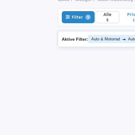
Alle
Pri
Filter
5
5
1
→
Aktive Filter:
Auto & Motorrad
Aut