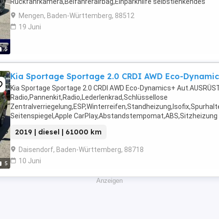
Rückfahrkamera,Beifahrerairbag,Einparkhilfe selbstlenkendes
System,Schiebedach,Klimaanlage,Armlehne,Beheizbares
Mengen, Baden-Württemberg, 88512
Lenkrad,Berganfahrassistent,Radio,DAB-Radio,Elektrische ...
19 Juni
5
Kia Sportage Sportage 2.0 CRDI AWD Eco-Dynamic
Kia Sportage Sportage 2.0 CRDI AWD Eco-Dynamics+ Aut.AUSRÜS
Radio,Pannenkit,Radio,Lederlenkrad,Schlüssellose
Zentralverriegelung,ESP,Winterreifen,Standheizung,Isofix,Spurhal
Seitenspiegel,Apple CarPlay,Abstandstempomat,ABS,Sitzheizung .
2019 | diesel | 61000 km
Daisendorf, Baden-Württemberg, 88718
10 Juni
5
Anzeigen