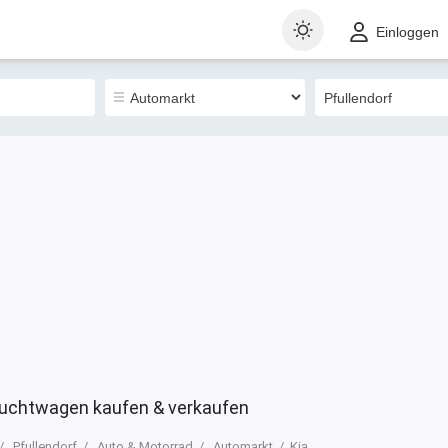
t
Gewerblich
Sortieren nach
Einloggen
4
rauchtwagen kaufen & verkaufen
Pfullendorf
Auto & Motorrad
Automarkt
Kia