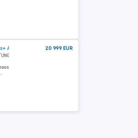
s+ Aut.
20 999 EUR
TUNG: DAB-
teassistent,Fernlichtassistent,Anhängerkupplung,Kopfairbag,Spoiler,El
..