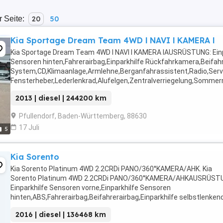
r Seite:
20
50
Kia Sportage Dream Team 4WD l NAVI l KAMERA l
Kia Sportage Dream Team 4WD l NAVI l KAMERA lAUSRÜSTUNG: Einpa
Sensoren hinten,Fahrerairbag,Einparkhilfe Rückfahrkamera,Beifahr
System,CD,Klimaanlage,Armlehne,Berganfahrassistent,Radio,Serv
Fensterheber,Lederlenkrad,Alufelgen,Zentralverriegelung,Sommer
...
2013 | diesel | 244200 km
Pfullendorf, Baden-Württemberg, 88630
17 Juli
5
Kia Sorento
Kia Sorento Platinum 4WD 2.2CRDi PANO/360°KAMERA/AHK. Kia
Sorento Platinum 4WD 2.2CRDi PANO/360°KAMERA/AHKAUSRÜST
Einparkhilfe Sensoren vorne,Einparkhilfe Sensoren
hinten,ABS,Fahrerairbag,Beifahrerairbag,Einparkhilfe selbstlenken
System,CD,Abstandstempomat,Armlehne,Beheizbares
2016 | diesel | 136468 km
Lenkrad,Berganfahrassistent,DAB-Radio,Radio,Elektrische ...