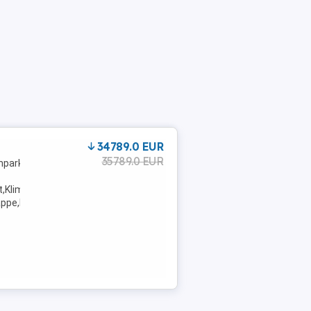
D
34789.0 EUR
35789.0 EUR
nparkhilfe Sensoren
,Klimaanlage,Armlehne,Beheizbares
appe,LED-