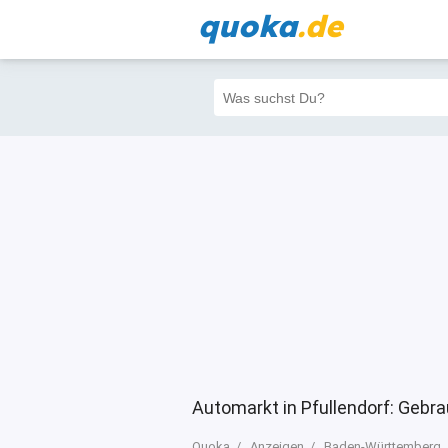
quoka
.de
Alle
Priva
Filter
5
5
1
Automarkt in Pfullendorf: Geb
Quoka
Anzeigen
Baden-Württemberg