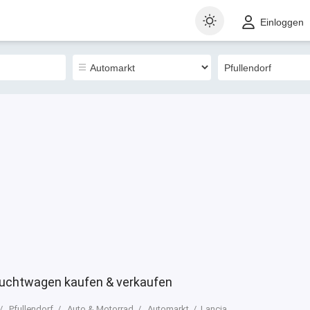
t
Gewerblich
Sortieren nach
Einloggen
1
rauchtwagen kaufen & verkaufen
Pfullendorf
Auto & Motorrad
Automarkt
Lancia