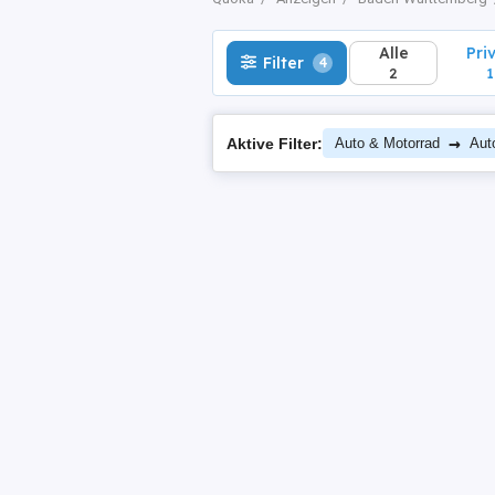
Alle
Pri
Filter
4
2
1
→
Aktive Filter:
Auto & Motorrad
Aut