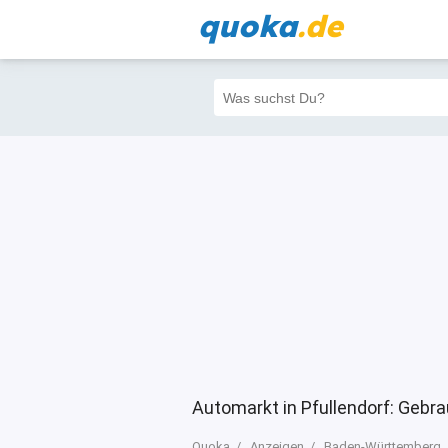
quoka
.de
Alle
Priva
Filter
4
2
1
Automarkt in Pfullendorf: Geb
Quoka
Anzeigen
Baden-Württemberg