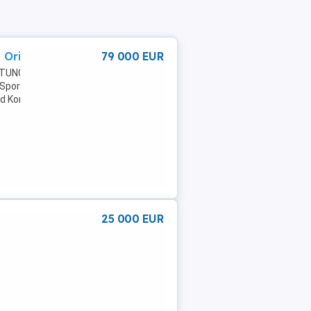
 Original
79 000 EUR
STUNG:
Sportfahrwerk,Sportsitze,Reserverad,Servolenkung,Elektrische
und KontaktAutoscout24.de
25 000 EUR