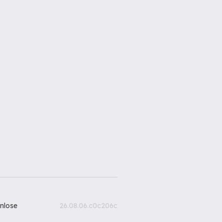
nlose
26.08.06.c0c206c