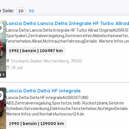
r Seite:
20
50
Lancia Delta Lancia Delta Integrale HF Turbo Allrad
Lancia Delta Lancia Delta Integrale HF Turbo Allrad OriginalAUSRÜ
Sportpaket,Zentralverriegelung,Sommerreifen,Nebelscheinwerfer,
Fensterheber,Allrad,NichtraucherfahrzeugDetails: Weitere Infos 
1992 | benzin | 106987 km
Stockach, Baden-Württemberg, 78333
18 Juli
5
Lancia Delta Delta HF integrale
Lancia Delta Delta HF integraleAUSRÜSTUNG:
ABS,Zentralverriegelung,Sportsitze,teilb. Rücksitzbank,Getönte
Scheiben,Servolenkung,Elektrische Fensterheber,AlufelgenDetails:
Weitere Infos und KontaktAutoscout24.de
1990 | benzin | 129000 km