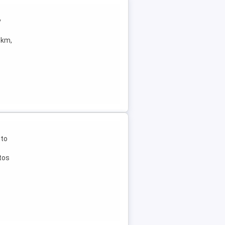
v
Tkm,
uto
tos