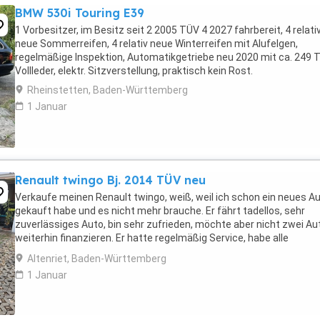
BMW 530i Touring E39
1 Vorbesitzer, im Besitz seit 2 2005 TÜV 4 2027 fahrbereit, 4 relati
neue Sommerreifen, 4 relativ neue Winterreifen mit Alufelgen,
regelmäßige Inspektion, Automatikgetriebe neu 2020 mit ca. 249 
Vollleder, elektr. Sitzverstellung, praktisch kein Rost.
Rheinstetten, Baden-Württemberg
1 Januar
Renault twingo Bj. 2014 TÜV neu
Verkaufe meinen Renault twingo, weiß, weil ich schon ein neues A
gekauft habe und es nicht mehr brauche. Er fährt tadellos, sehr
zuverlässiges Auto, bin sehr zufrieden, möchte aber nicht zwei Au
weiterhin finanzieren. Er hatte regelmäßig Service, habe alle
Reparaturen des Autohauses der letzten ...
Altenriet, Baden-Württemberg
1 Januar