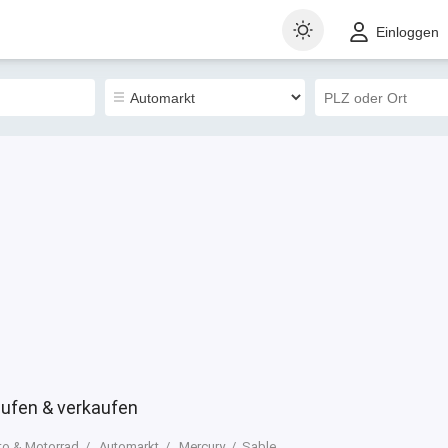
t
Gewerblich
Sortieren nach
Einloggen
0
ufen & verkaufen
to & Motorrad
Automarkt
Mercury
Sable