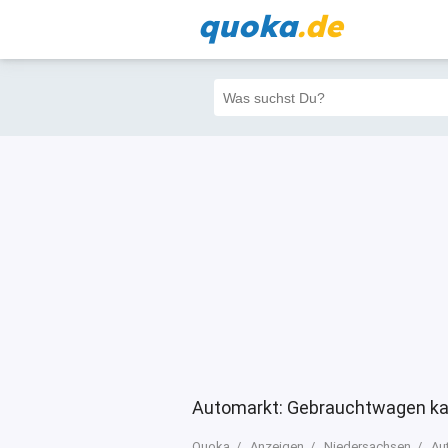
quoka
.de
Alle
Priva
Filter
5
0
0
Automarkt: Gebrauchtwagen ka
Quoka
Anzeigen
Niedersachsen
Au