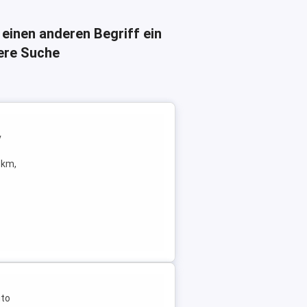
 einen anderen Begriff ein
here Suche
v
Tkm,
uto