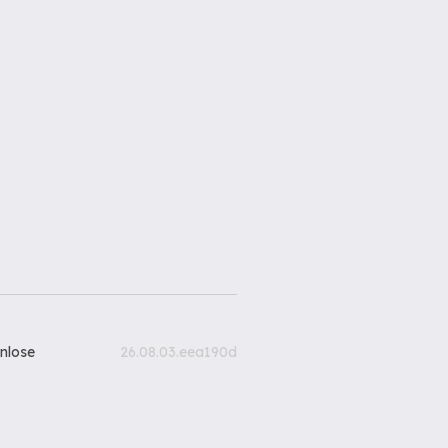
nlose
26.08.03.eea190d