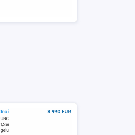
droid.
8 990 EUR
TUNG:
t,Servolenkung,Elektrische
iegelung,Sommerreifen,Reifendruckkontrollsystem,Wegfahrsperre,App