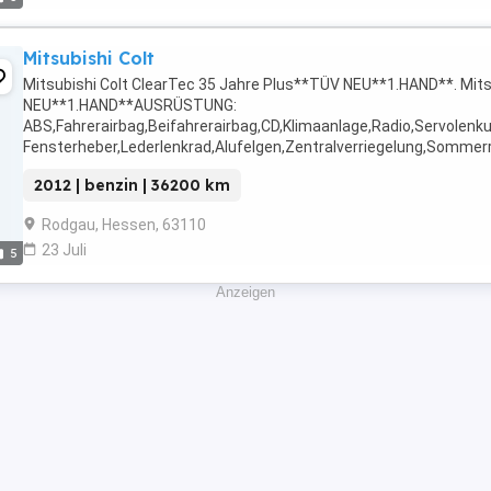
Mitsubishi Colt
Mitsubishi Colt ClearTec 35 Jahre Plus**TÜV NEU**1.HAND**. Mits
NEU**1.HAND**AUSRÜSTUNG:
ABS,Fahrerairbag,Beifahrerairbag,CD,Klimaanlage,Radio,Servolenku
Fensterheber,Lederlenkrad,Alufelgen,Zentralverriegelung,Sommer
geeignet,Sportpaket,Start/Stop-Automatik,Multifunktionslenkrad,El
2012 | benzin | 36200 km
Rodgau, Hessen, 63110
23 Juli
5
Anzeigen