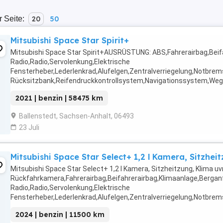
r Seite:
20
50
Mitsubishi Space Star Spirit+
Mitsubishi Space Star Spirit+AUSRÜSTUNG: ABS,Fahrerairbag,Beif
Radio,Radio,Servolenkung,Elektrische
Fensterheber,Lederlenkrad,Alufelgen,Zentralverriegelung,Notbrems
Rücksitzbank,Reifendruckkontrollsystem,Navigationssystem,Weg
...
2021 | benzin | 58475 km
Ballenstedt, Sachsen-Anhalt, 06493
23 Juli
Mitsubishi Space Star Select+ 1,2 l Kamera, Sitzhei
Mitsubishi Space Star Select+ 1,2 l Kamera, Sitzheitzung, Klima
Rückfahrkamera,Fahrerairbag,Beifahrerairbag,Klimaanlage,Bergan
Radio,Radio,Servolenkung,Elektrische
Fensterheber,Lederlenkrad,Alufelgen,Zentralverriegelung,Notbrems
Rücksitzbank,Reifendruckkontrollsystem,Wegfahrsperre,Touchscre
2024 | benzin | 11500 km
...