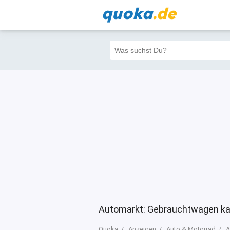
quoka
.de
Alle
Priva
Filter
4
1050
255
Automarkt: Gebrauchtwagen ka
Quoka
Anzeigen
Auto & Motorrad
A