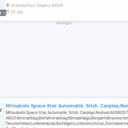
Unterdietfurt, Bayern, 84339
23 Juli
5
Anzeigen
Mitsubishi Space Star Automatik. Sitzh. Carplay/An
Mitsubishi Space Star Automatik. Sitzh. Carplay/Android.AUSRÜS
ABS,Fahrerairbag,Beifahrerairbag,Klimaanlage,Berganfahrassisten
Fensterheber,Lederlenkrad,Alufelgen,Lordosenstütze,Zentralverr