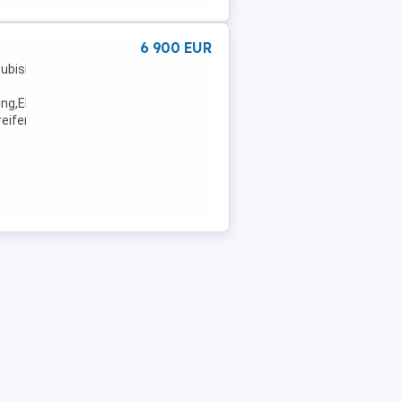
6 900 EUR
ubishi Colt ClearTec 35 Jahre Plus**TÜV
ng,Elektrische
reifen,Nebelscheinwerfer,Notbremsassistent,Winterreifen,Wegfahrsp
ektrische ...