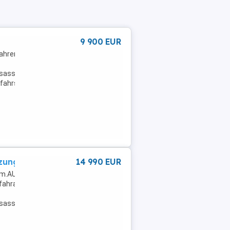
9 900 EUR
ahrerairbag,Klimaanlage,DAB-
assistent,teilb.
fahrsperre,Seitenairbag,USB,Sitzheizung,Tempomat,Bordcomputer,Ko
tzung, Klima uvm.
14 990 EUR
 uvm.AUSRÜSTUNG: ABS,Einparkhilfe
fahrassistent,DAB-
assistent,teilb.
en,Traktionskontrolle,Seitenairbag,Sitzheizung,Tempomat,ESP,Spoile