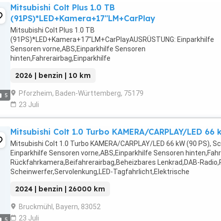
Mitsubishi Colt Plus 1.0 TB
(91PS)*LED+Kamera+17"LM+CarPlay
Mitsubishi Colt Plus 1.0 TB
(91PS)*LED+Kamera+17"LM+CarPlayAUSRÜSTUNG: Einparkhilfe
Sensoren vorne,ABS,Einparkhilfe Sensoren
hinten,Fahrerairbag,Einparkhilfe
Rückfahrkamera,Beifahrerairbag,Klimaanlage,Armlehne,Beheizbar
2026 | benzin | 10 km
Lenkrad,Berganfahrassistent,Radio,DAB-Radio,Servolenkung,LED-
Scheinwerfer,Elektrische ...
Pforzheim, Baden-Württemberg, 75179
5
23 Juli
Mitsubishi Colt 1.0 Turbo KAMERA/CARPLAY/LED 66 kW
Mitsubishi Colt 1.0 Turbo KAMERA/CARPLAY/LED 66 kW (90 PS), S
Einparkhilfe Sensoren vorne,ABS,Einparkhilfe Sensoren hinten,Fahr
Rückfahrkamera,Beifahrerairbag,Beheizbares Lenkrad,DAB-Radio,
Scheinwerfer,Servolenkung,LED-Tagfahrlicht,Elektrische
Fensterheber,Lederlenkrad,Zentralverriegelung,Notbremsassistent
2024 | benzin | 26000 km
...
Bruckmühl, Bayern, 83052
23 Juli
5