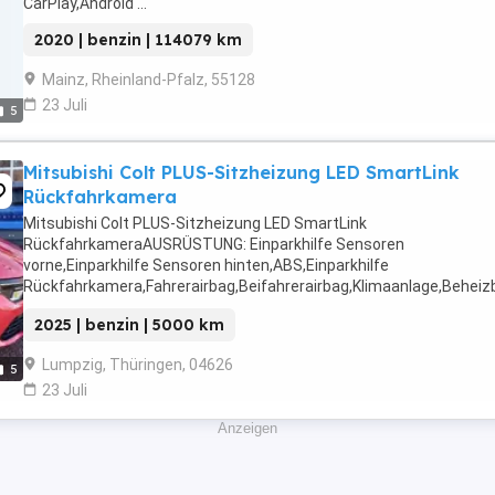
CarPlay,Android ...
2020 | benzin | 114079 km
Mainz, Rheinland-Pfalz, 55128
23 Juli
5
Mitsubishi Colt PLUS-Sitzheizung LED SmartLink
Rückfahrkamera
Mitsubishi Colt PLUS-Sitzheizung LED SmartLink
RückfahrkameraAUSRÜSTUNG: Einparkhilfe Sensoren
vorne,Einparkhilfe Sensoren hinten,ABS,Einparkhilfe
Rückfahrkamera,Fahrerairbag,Beifahrerairbag,Klimaanlage,Beheiz
Lenkrad,Berganfahrassistent,DAB-Radio,Radio,LED-
2025 | benzin | 5000 km
Scheinwerfer,Servolenkung,Elektrische ...
Lumpzig, Thüringen, 04626
5
23 Juli
Anzeigen