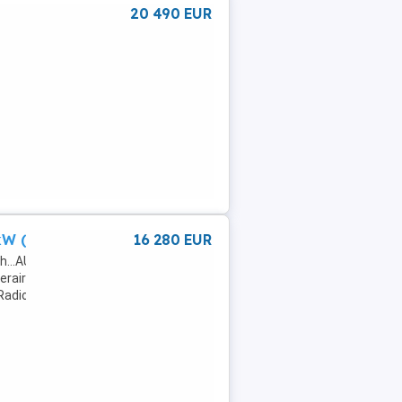
20 490 EUR
es
 (90 PS), Sch...
16 280 EUR
ch...AUSRÜSTUNG:
erairbag,Einparkhilfe
Radio,LED-
,Notrufsystem,teilb.