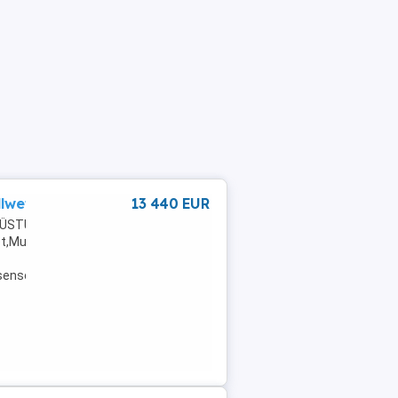
llwetter
13 440 EUR
ÜSTUNG: USB,Einparkhilfe
ultifunktionslenkrad,teilb.
sensor,Scheckheftgepflegt,Garantie,EinparkhilfeNächste