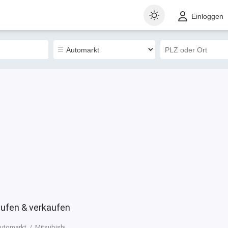
t
Gewerblich
Sortieren nach
Einloggen
795
ufen & verkaufen
utomarkt
Mitsubishi