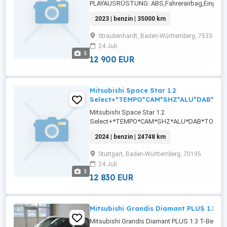
PLAYAUSRÜSTUNG: ABS,Fahrerairbag,Einparkh
Rückfahrkamera,Beifahrerairbag,Klimaanlage,
2023 | benzin | 35000 km
Radio,Servolenkung,Elektrische
Fensterheber,Lederlenkrad,Alufelgen,Zentralv
Straubenhardt, Baden-Württemberg, 75334
...
24 Juli
5
12 900 EUR
Mitsubishi Space Star 1.2
Select+*TEMPO*CAM*SHZ*ALU*DAB*TO
Mitsubishi Space Star 1.2
Select+*TEMPO*CAM*SHZ*ALU*DAB*TOUC
ABS,Fahrerairbag,Einparkhilfe
2024 | benzin | 24748 km
Rückfahrkamera,Beifahrerairbag,Klimaanlage,
Radio,Servolenkung,Elektrische Fensterheber,
Stuttgart, Baden-Württemberg, 70195
Tagfahrlicht,Lederlenkrad,Alufelgen,Zentralverr
24 Juli
Rücksitzbank,Reifendruckkontrollsystem,Wegf
5
...
12 830 EUR
Mitsubishi Grandis Diamant PLUS 1.3 T-
Mitsubishi Grandis Diamant PLUS 1.3 T-Benzine