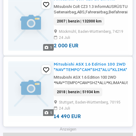
Mitsubishi Colt CZ3 1.3 InformAUSRÜSTUNG:
Seitenairbag,ABS,Fahrerairbag,Beifahrerairbag,
Rücksitzbank,Wegfahrsperre,Servolenkung,Isof
2007 | benzin | 132000 km
Fensterheber,KlimaautomatikDetails: Weitere I
KontaktAutoscout24.de
Möckmühl, Baden-Württemberg, 74219
24 Juli
2 000 EUR
5
Mitsubishi ASX 1.6 Edition 100 2WD
*NAV*TEMPO*CAM*SHZ*ALU*KLIMA*
Mitsubishi ASX 1.6 Edition 100 2WD
*NAV*TEMPO*CAM*SHZ*ALU*KLIMA*AUSRÜ
ABS,Fahrerairbag,Einparkhilfe
2018 | benzin | 51934 km
Rückfahrkamera,Beifahrerairbag,CD,Klimaanla
Radio,Servolenkung,Elektrische Fensterheber,
Stuttgart, Baden-Württemberg, 70195
Tagfahrlicht,Lederlenkrad,Alufelgen,Zentralver
24 Juli
Rücksitzbank,Reifendruckkontrollsystem,Nav
5
...
14 490 EUR
Anzeigen