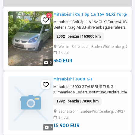
Mitsubishi Colt 3p 1.6 16v GLXi Target
1
Mitsubishi Colt 3p 1.6 16v GLXi TargetAUSR
Seitenairbag,ABS,Fahrerairbag,Beifahrerairba
Beifahrersitz,Klimaanlage,Abstandswarner,Rad
2002 | benzin | 163000 km
Fensterheber,Alufelgen,Zentralverriegelung mit
Funkfernbedienung,Zentralverriegelung,Alarman
Weil im Schönbuch, Baden-Württemberg, 7109
...
24 Juli
550 EUR
5
Mitsubishi 3000 GT
Mitsubishi 3000 GTAUSRÜSTUNG:
Klimaanlage,Lederausstattung,Nichtraucherfah
Weitere Infos und KontaktAutoscout24.de
1992 | benzin | 78300 km
Eschelbronn, Baden-Württemberg, 74927
24 Juli
15 900 EUR
3