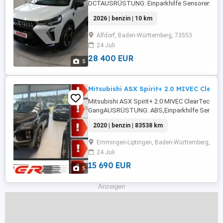
DCTAUSRÜSTUNG: Einparkhilfe Sensoren vorne
Sensoren hinten,Fahrerairbag,Einparkhilfe
2026 | benzin | 10 km
Rückfahrkamera,Beifahrerairbag,Klimaanlage,
Radio,Servolenkung,LED-Scheinwerfer,Elektris
Alfdorf, Baden-Württemberg, 73553
Fensterheber,LED-
24 Juli
Tagfahrlicht,Alufelgen,Müdigkeitswarnsystem,
...
28 400 EUR
5
Mitsubishi ASX Spirit+ 2.0 MIVEC Clea
Mitsubishi ASX Spirit+ 2.0 MIVEC ClearTec 2WD
GangAUSRÜSTUNG: ABS,Einparkhilfe Sensor
hinten,Fahrerairbag,Einparkhilfe
2020 | benzin | 83538 km
Rückfahrkamera,Beifahrerairbag,Klimaanlage,
Radio,Servolenkung,LED-Scheinwerfer,Elektris
Emmingen-Liptingen, Baden-Württemberg, 785
Fensterheber,LED-
24 Juli
Tagfahrlicht,Lederlenkrad,Alufelgen,Zentralve
...
15 690 EUR
5
Anzeigen