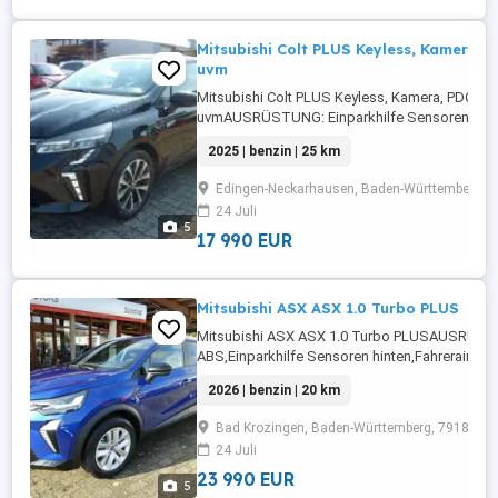
Mitsubishi Colt PLUS Keyless, Kamera, 
uvm
Mitsubishi Colt PLUS Keyless, Kamera, PDC Vo
uvmAUSRÜSTUNG: Einparkhilfe Sensoren vorne
Sensoren hinten,Einparkhilfe
2025 | benzin | 25 km
Rückfahrkamera,Fahrerairbag,Beifahrerairbag,
Lenkrad,DAB-Radio,Radio,LED-
Edingen-Neckarhausen, Baden-Württemberg, 
Scheinwerfer,Lederlenkrad,Alufelgen,Zentralv
24 Juli
...
5
17 990 EUR
Mitsubishi ASX ASX 1.0 Turbo PLUS
Mitsubishi ASX ASX 1.0 Turbo PLUSAUSRÜS
ABS,Einparkhilfe Sensoren hinten,Fahrerairbag,
Rückfahrkamera,Beifahrerairbag,Armlehne,Ber
2026 | benzin | 20 km
Radio,Servolenkung,LED-Scheinwerfer,Elektris
Fensterheber,LED-
Bad Krozingen, Baden-Württemberg, 79189
Tagfahrlicht,Lederlenkrad,Müdigkeitswarnsyst
24 Juli
...
23 990 EUR
5