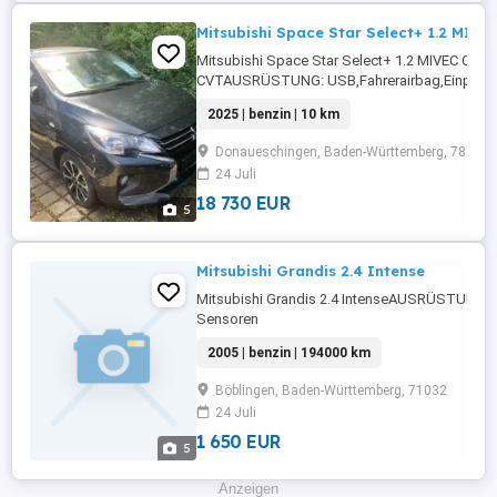
Mitsubishi Space Star Select+ 1.2 MIVE
Mitsubishi Space Star Select+ 1.2 MIVEC Clea
CVTAUSRÜSTUNG: USB,Fahrerairbag,Einparkh
Rückfahrkamera,Sitzheizung,Klimaanlage,Tem
2025 | benzin | 10 km
Radio,Elektrische Fensterheber,Lederlenkrad,A
Automatik,Zentralverriegelung,Multifunktionslenk
Donaueschingen, Baden-Württemberg, 78166
24 Juli
18 730 EUR
5
Mitsubishi Grandis 2.4 Intense
Mitsubishi Grandis 2.4 IntenseAUSRÜSTUNG: A
Sensoren
hinten,Fahrerairbag,Beifahrerairbag,CD,Klimaa
2005 | benzin | 194000 km
Fensterheber,Lederlenkrad,Alufelgen,Zentral
...
Böblingen, Baden-Württemberg, 71032
24 Juli
1 650 EUR
5
Anzeigen