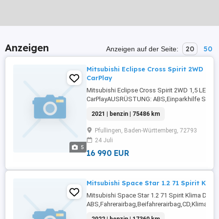
Anzeigen
20
50
Anzeigen auf der Seite:
Mitsubishi Eclipse Cross Spirit 2WD 1,
CarPlay
Mitsubishi Eclipse Cross Spirit 2WD 1,5 LED K
CarPlayAUSRÜSTUNG: ABS,Einparkhilfe Sens
hinten,Fahrerairbag,Einparkhilfe
2021 | benzin | 75486 km
Rückfahrkamera,Beifahrerairbag,CD,Klimaanla
Radio,Servolenkung,LED-Scheinwerfer,Elektris
Pfullingen, Baden-Württemberg, 72793
Fensterheber,Lederlenkrad,Alufelgen,Zentralv
24 Juli
...
5
16 990 EUR
Mitsubishi Space Star 1.2 71 Spirit Kli
Mitsubishi Space Star 1.2 71 Spirit Klima 
ABS,Fahrerairbag,Beifahrerairbag,CD,Klimaanl
Radio,Radio,Servolenkung,Elektrische