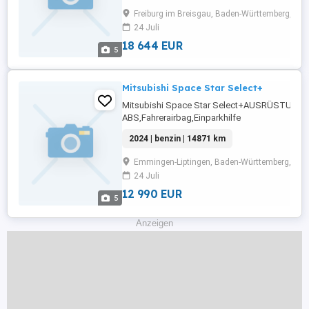
Fensterheber,Zentralverriegelung,Stahlfelgen,N
Freiburg im Breisgau, Baden-Württemberg, 79
Rücksitzbank,Notrufsystem,Reifendruckkontrol
24 Juli
...
18 644 EUR
5
Mitsubishi Space Star Select+
Mitsubishi Space Star Select+AUSRÜSTUNG:
ABS,Fahrerairbag,Einparkhilfe
Rückfahrkamera,Beifahrerairbag,Klimaanlage,
2024 | benzin | 14871 km
Radio,Servolenkung,Elektrische
Fensterheber,Lederlenkrad,Alufelgen,Zentral
Emmingen-Liptingen, Baden-Württemberg, 785
geeignet,Sportpaket,Start/Stop-
24 Juli
Automatik,Multifunktionslenkrad,Tagfahrlicht,Ge
12 990 EUR
5
Anzeigen