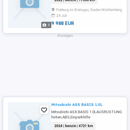
2022 | benzin | 17360 km
Fensterheber,Zentralverriegelung,Notbremsassis
Rücksitzbank,Reifendruckkontrollsystem,Wegf
Freiburg im Breisgau, Baden-Württemberg, 79
...
24 Juli
9 988 EUR
5
Anzeigen
Mitsubishi ASX BASIS 1.0L
Mitsubishi ASX BASIS 1.0LAUSRÜSTUNG: Einp
hinten,ABS,Einparkhilfe
Rückfahrkamera,Fahrerairbag,Beifahrerairbag
2024 | benzin | 4721 km
Radio,Radio,LED-Scheinwerfer,Elektrische