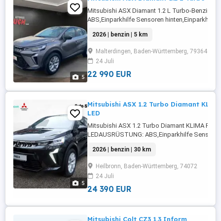
Mitsubishi ASX Diamant 1.2 L Turbo-Benzin
ABS,Einparkhilfe Sensoren hinten,Einparkhilfe
Rückfahrkamera,Klimaanlage,Abstandstempom
2026 | benzin | 5 km
Lenkrad,LED-
Tagfahrlicht,Alarmanlage,Notrufsystem,Navig
Malterdingen, Baden-Württemberg, 79364
Zentralverriegelung,Soundsystem,Spurhalteass
24 Juli
CarPlay,Android ...
22 990 EUR
5
Mitsubishi ASX 1.2 Turbo Diamant KLI
LED
Mitsubishi ASX 1.2 Turbo Diamant KLIMA PD
LEDAUSRÜSTUNG: ABS,Einparkhilfe Sensoren h
Rückfahrkamera,Fahrerairbag,Beifahrerairbag,
2026 | benzin | 30 km
Radio,Radio,LED-Scheinwerfer,Servolenkung,
Tagfahrlicht,Elektrische
Heilbronn, Baden-Württemberg, 74072
Fensterheber,Lederlenkrad,Zentralverriegelu
24 Juli
...
5
24 390 EUR
Mitsubishi Colt CZ3 1.3 Inform