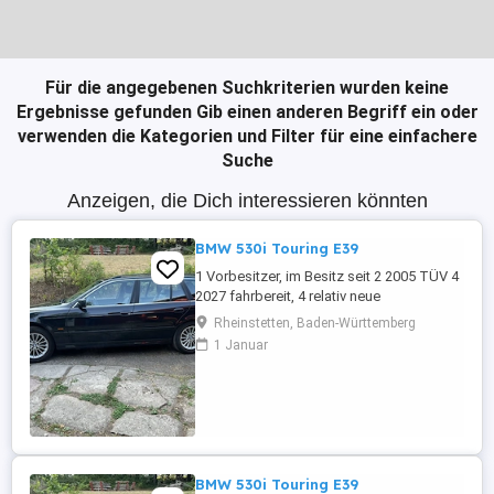
Für die angegebenen Suchkriterien wurden keine
Ergebnisse gefunden
Gib einen anderen Begriff ein oder
verwenden die Kategorien und Filter für eine einfachere
Suche
Anzeigen, die Dich interessieren könnten
BMW 530i Touring E39
1 Vorbesitzer, im Besitz seit 2 2005 TÜV 4
2027 fahrbereit, 4 relativ neue
Sommerreifen, 4 relativ neue Winterreifen
Rheinstetten, Baden-Württemberg
mit Alufelgen, regelmäßige Inspektion,
1 Januar
Automatikgetriebe neu 2020 mit ca. 249
Tkm, Vollleder, elektr. Sitzverstellung,
praktisch kein Rost.
BMW 530i Touring E39