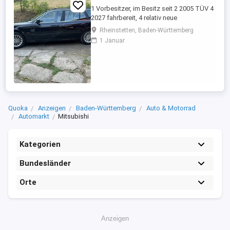
1 Vorbesitzer, im Besitz seit 2 2005 TÜV 4
2027 fahrbereit, 4 relativ neue
Sommerreifen, 4 relativ neue Winterreifen
Rheinstetten, Baden-Württemberg
mit Alufelgen, regelmäßige Inspektion,
1 Januar
Automatikgetriebe neu 2020 mit ca. 249
Tkm, Vollleder, elektr. Sitzverstellung,
praktisch kein Rost.
Quoka
Anzeigen
Baden-Württemberg
Auto & Motorrad
Automarkt
Mitsubishi
Kategorien
Bundesländer
Orte
Anzeigen