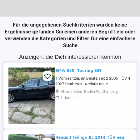
Für die angegebenen Suchkriterien wurden keine
Ergebnisse gefunden
Gib einen anderen Begriff ein oder
verwenden die Kategorien und Filter für eine einfachere
Suche
Anzeigen, die Dich interessieren könnten
BMW 530i Touring E39
1 Vorbesitzer, im Besitz seit 2 2005 TÜV 4
2027 fahrbereit, 4 relativ neue
Sommerreifen, 4 relativ neue Winterreifen
Rheinstetten, Baden-Württemberg
mit Alufelgen, regelmäßige Inspektion,
1 Januar
Automatikgetriebe neu 2020 mit ca. 249
Tkm, Vollleder, elektr. Sitzverstellung,
praktisch kein Rost.
Renault twingo Bj. 2014 TÜV neu