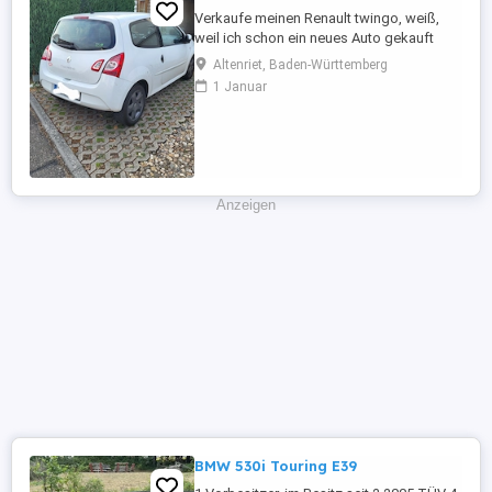
Verkaufe meinen Renault twingo, weiß,
weil ich schon ein neues Auto gekauft
habe und es nicht mehr brauche. Er fährt
Altenriet, Baden-Württemberg
tadellos, sehr zuverlässiges Auto, bin sehr
1 Januar
zufrieden, möchte aber nicht zwei Autos
weiterhin finanzieren. Er hatte regelmäßig
Service, habe alle Reparaturen des
Autohauses der letzten ...
Anzeigen
BMW 530i Touring E39