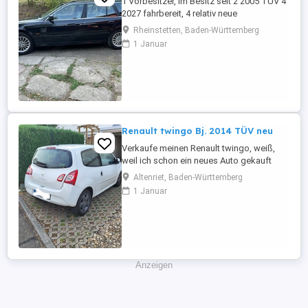
1 Vorbesitzer, im Besitz seit 2 2005 TÜV 4
2027 fahrbereit, 4 relativ neue
Sommerreifen, 4 relativ neue Winterreifen
Rheinstetten, Baden-Württemberg
mit Alufelgen, regelmäßige Inspektion,
1 Januar
Automatikgetriebe neu 2020 mit ca. 249
Tkm, Vollleder, elektr. Sitzverstellung,
praktisch kein Rost.
Renault twingo Bj. 2014 TÜV neu
Verkaufe meinen Renault twingo, weiß,
weil ich schon ein neues Auto gekauft
habe und es nicht mehr brauche. Er fährt
Altenriet, Baden-Württemberg
tadellos, sehr zuverlässiges Auto, bin sehr
1 Januar
zufrieden, möchte aber nicht zwei Autos
weiterhin finanzieren. Er hatte regelmäßig
Service, habe alle Reparaturen des
Autohauses der letzten ...
Anzeigen