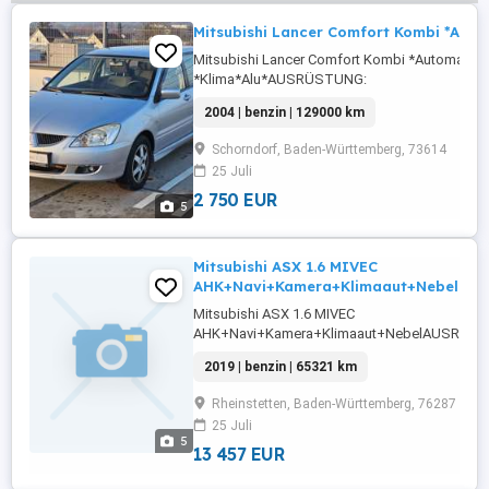
Mitsubishi Lancer Comfort Kombi *Autom
Mitsubishi Lancer Comfort Kombi *Automatik*
*Klima*Alu*AUSRÜSTUNG:
ABS,Fahrerairbag,Beifahrerairbag,CD,Armlehne
2004 | benzin | 129000 km
Fensterheber,Alufelgen,Zentralverriegelung,Som
Rücksitzbank,Winterreifen,Wegfahrsperre,Dac
Schorndorf, Baden-Württemberg, 73614
geeignet,Airbag ...
25 Juli
2 750 EUR
5
Mitsubishi ASX 1.6 MIVEC
AHK+Navi+Kamera+Klimaaut+Nebel
Mitsubishi ASX 1.6 MIVEC
AHK+Navi+Kamera+Klimaaut+NebelAUSRÜS
ABS,Einparkhilfe
2019 | benzin | 65321 km
Rückfahrkamera,Fahrerairbag,Beifahrerairbag,
Tagfahrlicht,Elektrische
Rheinstetten, Baden-Württemberg, 76287
Fensterheber,Zentralverriegelung,Nebelschein
25 Juli
...
5
13 457 EUR