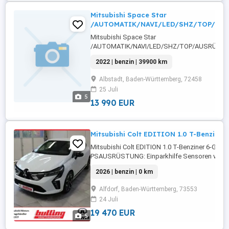
Mitsubishi Space Star
/AUTOMATIK/NAVI/LED/SHZ/TOP/
Mitsubishi Space Star
/AUTOMATIK/NAVI/LED/SHZ/TOP/AUSRÜSTUNG
Sensoren hinten,ABS,Einparkhilfe
2022 | benzin | 39900 km
Rückfahrkamera,Fahrerairbag,Beifahrerairbag,
Frontscheibe,Berganfahrassistent,DAB-Radio,
Albstadt, Baden-Württemberg, 72458
Scheinwerfer,Servolenkung,Elektrische
25 Juli
Fensterheber,Lederlenkrad,Alufelgen,Zentralv
5
...
13 990 EUR
Mitsubishi Colt EDITION 1.0 T-Benziner
Mitsubishi Colt EDITION 1.0 T-Benziner 6-Gang
PSAUSRÜSTUNG: Einparkhilfe Sensoren vorne,
Sensoren hinten,ABS,Einparkhilfe
2026 | benzin | 0 km
Rückfahrkamera,Fahrerairbag,Beifahrerairba
Lenkrad,Berganfahrassistent,DAB-Radio,Radio
Alfdorf, Baden-Württemberg, 73553
Scheinwerfer,Servolenkung,Elektrische ...
24 Juli
19 470 EUR
5