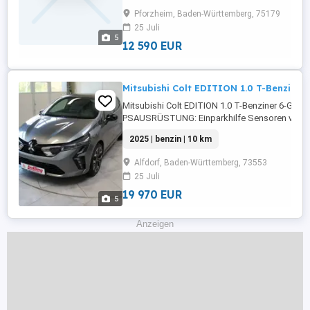
Fensterheber,Zentralverriegelung,Allwetterrei
Pforzheim, Baden-Württemberg, 75179
...
25 Juli
5
12 590 EUR
Mitsubishi Colt EDITION 1.0 T-Benziner
Mitsubishi Colt EDITION 1.0 T-Benziner 6-Gang
PSAUSRÜSTUNG: Einparkhilfe Sensoren vorne,
Sensoren hinten,ABS,Einparkhilfe
2025 | benzin | 10 km
Rückfahrkamera,Fahrerairbag,Beifahrerairba
Lenkrad,Berganfahrassistent,DAB-Radio,Radio
Alfdorf, Baden-Württemberg, 73553
Scheinwerfer,Servolenkung,Elektrische ...
25 Juli
19 970 EUR
5
Anzeigen