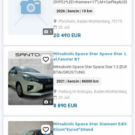
(91PS)*LED+Kamera+17"LM+CarPlayAUSRÜSTU
Sensoren vorne,ABS,Einparkhilfe Sensoren
2026 | benzin | 10 km
hinten,Fahrerairbag,Einparkhilfe
Rückfahrkamera,Beifahrerairbag,Klimaanlage,
Pforzheim, Baden-Württemberg, 75179
Lenkrad,Berganfahrassistent,Radio,DAB-Radio
25 Juli
Scheinwerfer,Elektrische ...
5
20 490 EUR
Mitsubishi Space Star Space Star 1.2 (
el.Fenster BT
Mitsubishi Space Star Space Star 1.2 (EURO 6d)
BTAUSRÜSTUNG:
ABS,Fahrerairbag,Beifahrerairbag,CD,Armlehne
2021 | benzin | 86000 km
Fensterheber,Zentralverriegelung,Stahlfelgen,
Rücksitzbank,Reifendruckkontrollsystem,Wegf
Freiburg im Breisgau, Baden-Württemberg, 79
geeignet,Airbag ...
25 Juli
5
8 890 EUR
Mitsubishi Space Star Diamant Edition
Kilom*Euro6*1Hand