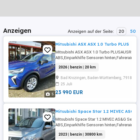
Anzeigen
20
50
Anzeigen auf der Seite:
Mitsubishi ASX ASX 1.0 Turbo PLUS
Mitsubishi ASX ASX 1.0 Turbo PLUSAUSRÜS
ABS,Einparkhilfe Sensoren hinten,Fahrerairbag,
Rückfahrkamera,Beifahrerairbag,Armlehne,Ber
2026 | benzin | 20 km
Radio,Servolenkung,LED-Scheinwerfer,Elektris
Fensterheber,LED-
Bad Krozingen, Baden-Württemberg, 79189
Tagfahrlicht,Lederlenkrad,Müdigkeitswarnsyst
25 Juli
...
23 990 EUR
5
Mitsubishi Space Star 1.2 MIVEC ASG S
Mitsubishi Space Star 1.2 MIVEC AS&G Sel
ABS,Einparkhilfe Sensoren hinten,Fahrerairbag,
Rückfahrkamera,Beifahrerairbag,Klimaanlage,
2023 | benzin | 30800 km
Radio,Servolenkung,Elektrische Fensterheber,