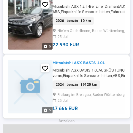
Mitsubishi ASX 1.2 T-Benziner DiamantAUSR
ABS,Einparkhilfe Sensoren hinten,Fahrerairbag,
Rückfahrkamera,Beifahrerairbag,Klimaanlage,
2026 | benzin | 10 km
Radio,LED-Scheinwerfer,Servolenkung,LED-Tagf
Fensterheber,Lederlenkrad,Zentralverriegelun
Niefern-Öschelbronn, Baden-Württemberg, 752
...
25 Juli
22 990 EUR
5
Mitsubishi ASX BASIS 1.0L
Mitsubishi ASX BASIS 1.0LAUSRÜSTUNG: Einp
vorne,Einparkhilfe Sensoren hinten,ABS,Einpark
Rückfahrkamera,Fahrerairbag,Beifahrerairbag,
2024 | benzin | 19120 km
Radio,LED-Scheinwerfer,Elektrische Fensterhe
Tagfahrlicht,Zentralverriegelung,Notbremsassi
Freiburg im Breisgau, Baden-Württemberg, 79
...
25 Juli
17 666 EUR
5
Anzeigen