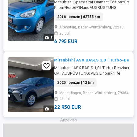
Mitsubishi Space Star Diamant Edition*Org
Kilom*Euro6*1HandAUSRÜSTUNG:
ABS,Fahrerairbag,Beifahrerairbag,CD,Klimaanl
2016 | benzin | 62755 km
Fensterheber,Lederlenkrad,Zentralverriegelun
...
Altensteig, Baden-Württemberg, 72213
25 Juli
5
6 795 EUR
Mitsubishi ASX BASIS 1,0 l Turbo-Benzi
Mitsubishi ASX BASIS 1,0 l Turbo-Benziner
6MTAUSRÜSTUNG: ABS,Einparkhilfe
Rückfahrkamera,Klimaanlage,Elektrische
2025 | benzin | 12 km
Fensterheber,Alarmanlage,Notrufsystem,Blendf
Fernlicht,Navigationssystem,Schlüssellose
Malterdingen, Baden-Württemberg, 79364
Zentralverriegelung,Ambientebeleuchtung,So
25 Juli
CarPlay,Spurhalteassistent,Android Auto,Totwi
Assistent,Traktionskontrolle,Volldigitales ...
22 950 EUR
5
Anzeigen