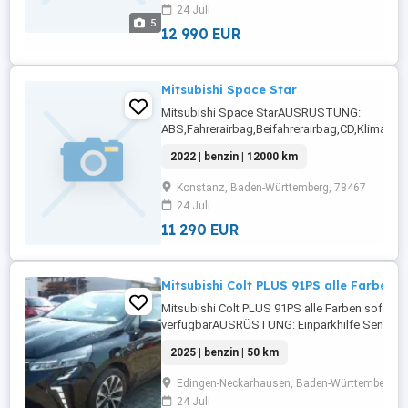
24 Juli
Scheinwerfer,LED-
5
Tagfahrlicht,Lederlenkrad,Alufelgen,Elektrische 
12 990 EUR
Mitsubishi Space Star
Mitsubishi Space StarAUSRÜSTUNG:
ABS,Fahrerairbag,Beifahrerairbag,CD,Klimaanl
Fensterheber,Zentralverriegelung,Sommerreifen
2022 | benzin | 12000 km
...
Konstanz, Baden-Württemberg, 78467
24 Juli
11 290 EUR
Mitsubishi Colt PLUS 91PS alle Farben 
Mitsubishi Colt PLUS 91PS alle Farben sofort
verfügbarAUSRÜSTUNG: Einparkhilfe Sensoren 
Sensoren hinten,Fahrerairbag,Einparkhilfe
2025 | benzin | 50 km
Rückfahrkamera,Beifahrerairbag,Klimaanlage,
Lenkrad,Radio,DAB-Radio,LED-Scheinwerfer,El
Edingen-Neckarhausen, Baden-Württemberg, 
Fensterheber,Lederlenkrad,Alufelgen,Zentralv
24 Juli
...