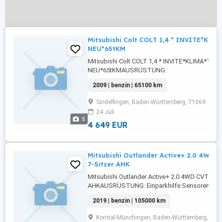
Mitsubishi Colt COLT 1,4 * INVITE*KL
NEU*65tKM
Mitsubishi Colt COLT 1,4 * INVITE*KLIMA*TE
NEU*65tKMAUSRÜSTUNG:
Seitenairbag,ABS,Fahrerairbag,Beifahrerairb
2009 | benzin | 65100 km
geeignet,Elektrische
Fensterheber,Lederlenkrad,Alufelgen,Zentralver
Sindelfingen, Baden-Württemberg, 71069
...
24 Juli
5
4 649 EUR
Mitsubishi Outlander Active+ 2.0 4WD 
7-Sitzer AHK
Mitsubishi Outlander Active+ 2.0 4WD CVT 7-Si
AHKAUSRÜSTUNG: Einparkhilfe Sensoren
vorne,Einparkhilfe Sensoren hinten,Einparkhilfe
2019 | benzin | 105000 km
Rückfahrkamera,Klimaanlage,Armlehne,Beheiz
Lenkrad,Berganfahrassistent,Radio,DAB-
Korntal-Münchingen, Baden-Württemberg, 708
Radio,Elektrische Heckklappe,LED-