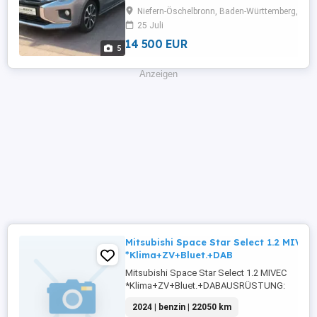
Tagfahrlicht,Lederlenkrad,Alufelgen,Zentralve
Niefern-Öschelbronn, Baden-Württemberg, 752
...
25 Juli
14 500 EUR
5
Anzeigen
Mitsubishi Space Star Select 1.2 MIVEC
*Klima+ZV+Bluet.+DAB
Mitsubishi Space Star Select 1.2 MIVEC
*Klima+ZV+Bluet.+DABAUSRÜSTUNG:
ABS,Fahrerairbag,Beifahrerairbag,Klimaanlage
2024 | benzin | 22050 km
Radio,Servolenkung,Elektrische