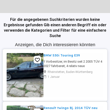
Für die angegebenen Suchkriterien wurden keine
Ergebnisse gefunden
Gib einen anderen Begriff ein oder
verwenden die Kategorien und Filter für eine einfachere
Suche
Anzeigen, die Dich interessieren könnten
BMW 530i Touring E39
1 Vorbesitzer, im Besitz seit 2 2005 TÜV 4
2027 fahrbereit, 4 relativ neue
Sommerreifen, 4 relativ neue Winterreifen
Rheinstetten, Baden-Württemberg
mit Alufelgen, regelmäßige Inspektion,
1 Januar
Automatikgetriebe neu 2020 mit ca. 249
Tkm, Vollleder, elektr. Sitzverstellung,
praktisch kein Rost.
Renault twingo Bj. 2014 TÜV neu