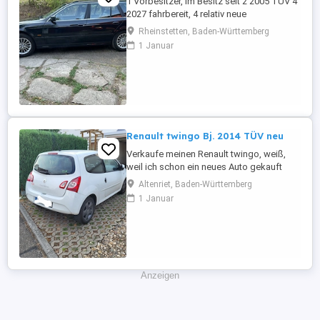
1 Vorbesitzer, im Besitz seit 2 2005 TÜV 4
2027 fahrbereit, 4 relativ neue
Sommerreifen, 4 relativ neue Winterreifen
Rheinstetten, Baden-Württemberg
mit Alufelgen, regelmäßige Inspektion,
1 Januar
Automatikgetriebe neu 2020 mit ca. 249
Tkm, Vollleder, elektr. Sitzverstellung,
praktisch kein Rost.
Renault twingo Bj. 2014 TÜV neu
Verkaufe meinen Renault twingo, weiß,
weil ich schon ein neues Auto gekauft
habe und es nicht mehr brauche. Er fährt
Altenriet, Baden-Württemberg
tadellos, sehr zuverlässiges Auto, bin sehr
1 Januar
zufrieden, möchte aber nicht zwei Autos
weiterhin finanzieren. Er hatte regelmäßig
Service, habe alle Reparaturen des
Autohauses der letzten ...
Anzeigen