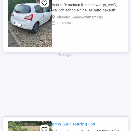
Verkaufe meinen Renault twingo, weiß,
weil ich schon ein neues Auto gekauft
habe und es nicht mehr brauche. Er fährt
Altenriet, Baden-Württemberg
tadellos, sehr zuverlässiges Auto, bin sehr
1 Januar
zufrieden, möchte aber nicht zwei Autos
weiterhin finanzieren. Er hatte regelmäßig
Service, habe alle Reparaturen des
Autohauses der letzten ...
Anzeigen
BMW 530i Touring E39