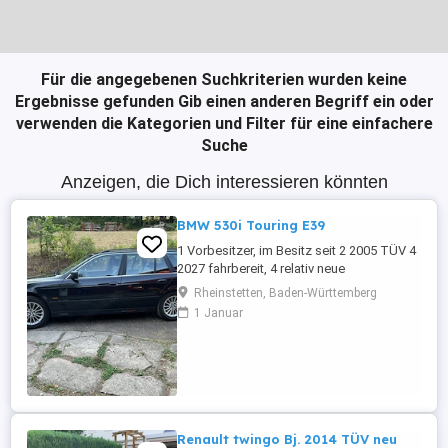
Für die angegebenen Suchkriterien wurden keine
Ergebnisse gefunden
Gib einen anderen Begriff ein oder
verwenden die Kategorien und Filter für eine einfachere
Suche
Anzeigen, die Dich interessieren könnten
BMW 530i Touring E39
1 Vorbesitzer, im Besitz seit 2 2005 TÜV 4
2027 fahrbereit, 4 relativ neue
Sommerreifen, 4 relativ neue Winterreifen
Rheinstetten, Baden-Württemberg
mit Alufelgen, regelmäßige Inspektion,
1 Januar
Automatikgetriebe neu 2020 mit ca. 249
Tkm, Vollleder, elektr. Sitzverstellung,
praktisch kein Rost.
Renault twingo Bj. 2014 TÜV neu