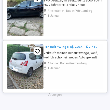
1 Vorbesitzer, im Besitz seit 2 2005 TÜV 4
2027 fahrbereit, 4 relativ neue
Sommerreifen, 4 relativ neue Winterreifen
Rheinstetten, Baden-Württemberg
mit Alufelgen, regelmäßige Inspektion,
1 Januar
Automatikgetriebe neu 2020 mit ca. 249
Tkm, Vollleder, elektr. Sitzverstellung,
praktisch kein Rost.
Renault twingo Bj. 2014 TÜV neu
Verkaufe meinen Renault twingo, weiß,
weil ich schon ein neues Auto gekauft
habe und es nicht mehr brauche. Er fährt
Altenriet, Baden-Württemberg
tadellos, sehr zuverlässiges Auto, bin sehr
1 Januar
zufrieden, möchte aber nicht zwei Autos
weiterhin finanzieren. Er hatte regelmäßig
Service, habe alle Reparaturen des
Autohauses der letzten ...
Anzeigen