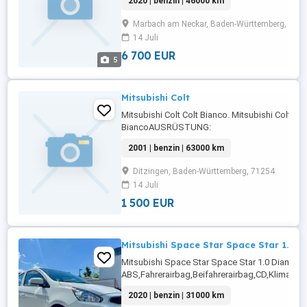
2020 | benzin | 46000 km
Fensterheber,Airbag
hinten,Spoiler,Kopfairbag,Tagfahrlicht,Stahlf
Marbach am Neckar, Baden-Württemberg, 716
Scheiben,Elektrische
14 Juli
Seitenspiegel,Wegfahrsperre,Isofix,Regensens
...
6 700 EUR
5
Mitsubishi Colt
Mitsubishi Colt Colt Bianco. Mitsubishi Colt Col
BiancoAUSRÜSTUNG:
Scheckheftgepflegt,NichtraucherfahrzeugDetai
2001 | benzin | 63000 km
Weitere Infos und KontaktAutoscout24.de
Ditzingen, Baden-Württemberg, 71254
14 Juli
1 500 EUR
Mitsubishi Space Star Space Star 1.0 
Mitsubishi Space Star Space Star 1.0 Diam
ABS,Fahrerairbag,Beifahrerairbag,CD,Klimaanl
Fensterheber,Stahlfelgen,Reifendruckkontrol
2020 | benzin | 31000 km
Beifahrersitz,Bordcomputer,ESP,MP3,Airbag ...