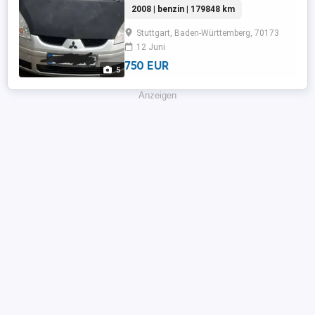
Fensterheber,Alufelgen,Zentralverriegelung,A
2008 | benzin | 179848 km
Rücksitzbank,Wegfahrsperre,Klimaautomatik,T
...
Stuttgart, Baden-Württemberg, 70173
12 Juni
750 EUR
5
Anzeigen