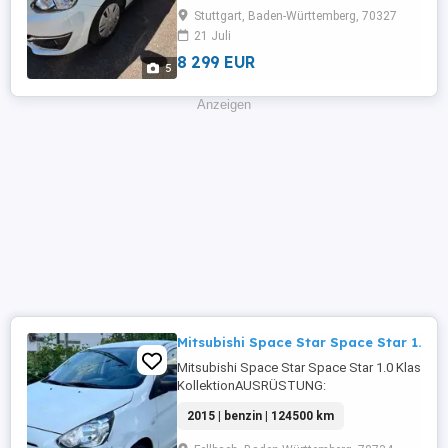
Stuttgart, Baden-Württemberg, 70327
21 Juli
8 299 EUR
5
Anzeigen
Mitsubishi Space Star Space Star 1.0 Kl
Mitsubishi Space Star Space Star 1.0 Klassik
KollektionAUSRÜSTUNG:
USB,Fahrerairbag,Beifahrerairbag,Allwetterre
2015 | benzin | 124500 km
Weitere Infos und KontaktAutoscout24.de