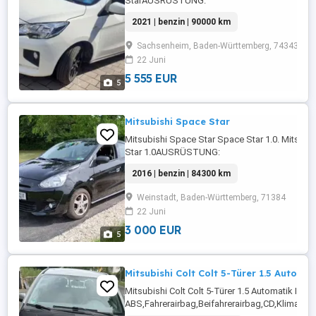
StarAUSRÜSTUNG:
ABS,Fahrerairbag,Beifahrerairbag,CD,Berganfa
2021 | benzin | 90000 km
Radio,Radio,Servolenkung,Elektrische
Fensterheber,Lederlenkrad,Alufelgen,Sommerre
Sachsenheim, Baden-Württemberg, 74343
Rücksitzbank,Reifendruckkontrollsystem,Panne
22 Juni
...
5 555 EUR
5
Mitsubishi Space Star
Mitsubishi Space Star Space Star 1.0. Mitsubi
Star 1.0AUSRÜSTUNG:
ABS,Fahrerairbag,Beifahrerairbag,Klimaanlage
2016 | benzin | 84300 km
Fensterheber,E10-geeignet,Zentralverriegelung
Funkfernbedienung,Sommerreifen,Tagfahrlicht,S
Weinstadt, Baden-Württemberg, 71384
Rücksitzbank,Reifendruckkontrollsystem,Rese
22 Juni
...
3 000 EUR
5
Mitsubishi Colt Colt 5-Türer 1.5 Automat
Mitsubishi Colt Colt 5-Türer 1.5 Automatik I
ABS,Fahrerairbag,Beifahrerairbag,CD,Klimaanl