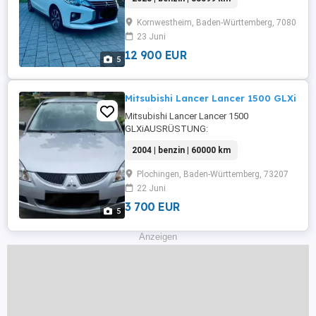
Inspektion: 2028-05-01T00:00:00.000ZDetails:
Weitere Infos und KontaktAutoscout24.de
Kornwestheim, Baden-Württemberg, 70806
23 Juni
12 900 EUR
5
Mitsubishi Lancer Lancer 1500 GLXi
Mitsubishi Lancer Lancer 1500
GLXiAUSRÜSTUNG:
Zentralverriegelung,ABS,teilb.
2004 | benzin | 60000 km
Rücksitzbank,Klimaanlage,Getönte
Scheiben,Elektrische
Plochingen, Baden-Württemberg, 73207
Seitenspiegel,WegfahrsperreNächste
22 Juni
Inspektion: 2027-10-
01T00:00:00.000ZDetails: Weitere Infos
3 700 EUR
5
und KontaktAutoscout24.de
Anzeigen