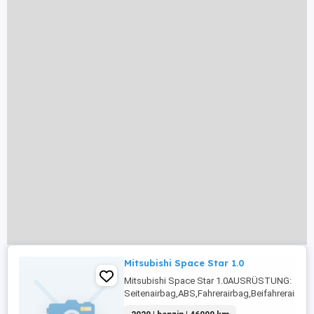
Mitsubishi Space Star 1.0
Mitsubishi Space Star 1.0AUSRÜSTUNG:
Seitenairbag,ABS,Fahrerairbag,Beifahrerairba
Beifahrersitz,Berganfahrassistent,Bordcomput