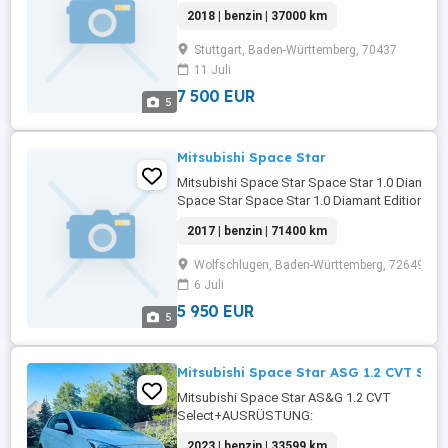
Fensterheber,Stahlfelgen,Reifendruckkontroll
2018 | benzin | 37000 km
Beifahrersitz,Bordcomputer,ESP,Airbag ...
Stuttgart, Baden-Württemberg, 70437
11 Juli
7 500 EUR
5
Mitsubishi Space Star
Mitsubishi Space Star Space Star 1.0 Diamant E
Space Star Space Star 1.0 Diamant Edition
ABS,Fahrerairbag,Beifahrerairbag,CD,Klimaanl
2017 | benzin | 71400 km
Fensterheber,Alufelgen,Stahlfelgen,Reifendru
...
Wolfschlugen, Baden-Württemberg, 72649
6 Juli
5 950 EUR
5
Mitsubishi Space Star ASG 1.2 CVT Sele
Mitsubishi Space Star AS&G 1.2 CVT
Select+AUSRÜSTUNG:
Scheckheftgepflegt,NichtraucherfahrzeugNäc
2023 | benzin | 33599 km