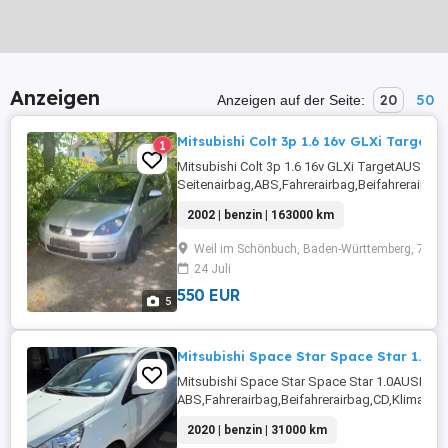
Anzeigen
20
50
Anzeigen auf der Seite:
Mitsubishi Colt 3p 1.6 16v GLXi Target
1
Mitsubishi Colt 3p 1.6 16v GLXi TargetAUSR
Seitenairbag,ABS,Fahrerairbag,Beifahrerairba
Beifahrersitz,Klimaanlage,Abstandswarner,Rad
2002 | benzin | 163000 km
Fensterheber,Alufelgen,Zentralverriegelung mit
Funkfernbedienung,Zentralverriegelung,Alarman
Weil im Schönbuch, Baden-Württemberg, 7109
...
24 Juli
550 EUR
5
Mitsubishi Space Star Space Star 1.0
Mitsubishi Space Star Space Star 1.0AUSRÜ
ABS,Fahrerairbag,Beifahrerairbag,CD,Klimaanl
Fensterheber,Sommerreifen,Stahlfelgen,Reifen
2020 | benzin | 31000 km
Beifahrersitz,Bordcomputer,ESP,MP3,Airbag ...