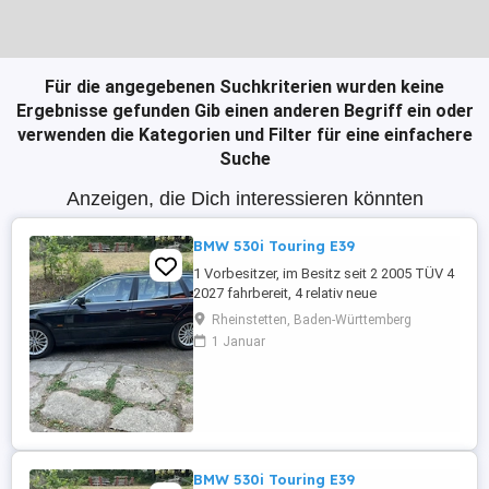
Für die angegebenen Suchkriterien wurden keine
Ergebnisse gefunden
Gib einen anderen Begriff ein oder
verwenden die Kategorien und Filter für eine einfachere
Suche
Anzeigen, die Dich interessieren könnten
BMW 530i Touring E39
1 Vorbesitzer, im Besitz seit 2 2005 TÜV 4
2027 fahrbereit, 4 relativ neue
Sommerreifen, 4 relativ neue Winterreifen
Rheinstetten, Baden-Württemberg
mit Alufelgen, regelmäßige Inspektion,
1 Januar
Automatikgetriebe neu 2020 mit ca. 249
Tkm, Vollleder, elektr. Sitzverstellung,
praktisch kein Rost.
BMW 530i Touring E39