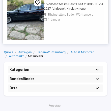
1 Vorbesitzer, im Besitz seit 2 2005 TÜV 4
2027 fahrbereit, 4 relativ neue
Sommerreifen, 4 relativ neue Winterreifen
Rheinstetten, Baden-Württemberg
mit Alufelgen, regelmäßige Inspektion,
1 Januar
Automatikgetriebe neu 2020 mit ca. 249
Tkm, Vollleder, elektr. Sitzverstellung,
praktisch kein Rost.
Quoka
Anzeigen
Baden-Württemberg
Auto & Motorrad
Automarkt
Mitsubishi
Kategorien
Bundesländer
Orte
Anzeigen