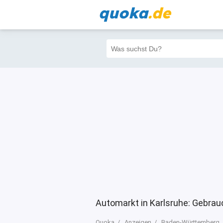
quoka
.de
Alle
Priva
Filter
8
0
0
Automarkt in Karlsruhe: Gebra
Quoka
Anzeigen
Baden-Württemberg