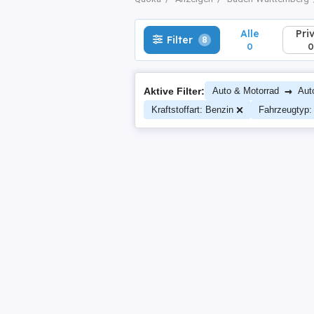
Alle
Pri
Filter
8
0
0
→
Aktive Filter:
Auto & Motorrad
Aut
Kraftstoffart: Benzin
Fahrzeugtyp: