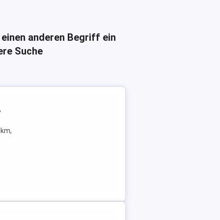
 einen anderen Begriff ein
here Suche
v
Tkm,