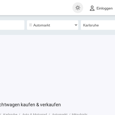
t
Gewerblich
Sortieren nach
Einloggen
0
uchtwagen kaufen & verkaufen
Karlsruhe
Auto & Motorrad
Automarkt
Mitsubishi