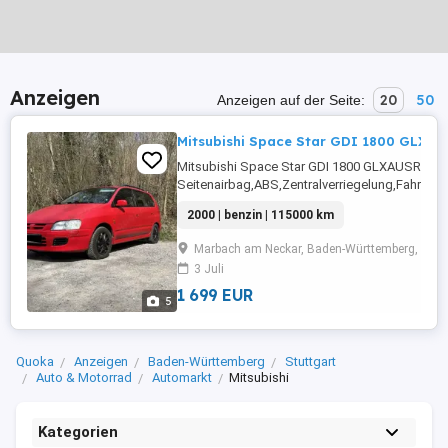
Anzeigen
20
50
Anzeigen auf der Seite:
Mitsubishi Space Star GDI 1800 GLX
Mitsubishi Space Star GDI 1800 GLXAUSRÜS
Seitenairbag,ABS,Zentralverriegelung,Fahrerai
Scheiben,Elektrische
2000 | benzin | 115000 km
Seitenspiegel,Wegfahrsperre,Servolenkung,Ele
FensterheberDetails: Weitere Infos und Konta
Marbach am Neckar, Baden-Württemberg, 716
3 Juli
1 699 EUR
5
Quoka
Anzeigen
Baden-Württemberg
Stuttgart
Auto & Motorrad
Automarkt
Mitsubishi
Kategorien