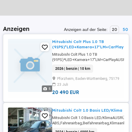
Anzeigen
20
50
Anzeigen auf der Seite:
Mitsubishi Colt Plus 1.0 TB
(91PS)*LED+Kamera+17"LM+CarPlay
Mitsubishi Colt Plus 1.0 TB
(91PS)*LED+Kamera+17"LM+CarPlayAUSRÜSTU
Sensoren vorne,ABS,Einparkhilfe Sensoren
2026 | benzin | 10 km
hinten,Fahrerairbag,Einparkhilfe
Rückfahrkamera,Beifahrerairbag,Klimaanlage,
Pforzheim, Baden-Württemberg, 75179
Lenkrad,Berganfahrassistent,Radio,DAB-Radio
23 Juli
Scheinwerfer,Elektrische ...
5
20 490 EUR
Mitsubishi Colt 1.0 Basis LED/Klima
Mitsubishi Colt 1.0 Basis LED/KlimaAUSRÜST
ABS,Fahrerairbag,Beifahrerairbag,Klimaanlage
Radio,Servolenkung,LED-Scheinwerfer,Elektris