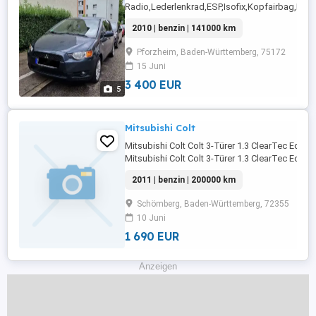
Radio,Lederlenkrad,ESP,Isofix,Kopfairbag,Elekt
Seitenspiegel,CD,ABS,Tempomat,Umklappbar
2010 | benzin | 141000 km
Beifahrersitz,Elektrische
Fensterheber,Bordcomputer,Fahrerairbag,Seite
Pforzheim, Baden-Württemberg, 75172
hinten,Servolenkung,Getönte
15 Juni
Scheiben,Beifahrerairbag,Regensensor,Traktio
...
3 400 EUR
5
Mitsubishi Colt
Mitsubishi Colt Colt 3-Türer 1.3 ClearTec Editio
Mitsubishi Colt Colt 3-Türer 1.3 ClearTec Editio
Start/StopAUSRÜSTUNG:
2011 | benzin | 200000 km
Seitenairbag,ABS,Fahrerairbag,Beifahrerairba
Beifahrersitz,Bordcomputer,ESP,Radio,MP3,Ser
Schömberg, Baden-Württemberg, 72355
Fensterheber,Lederlenkrad,Zentralverriegelung .
10 Juni
1 690 EUR
Anzeigen