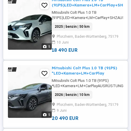
(91PS)LED+Kamera+LM+CarPlay+SHZ
Mitsubishi Colt Plus 1.0 TB
(91PS)LED+Kamera+LM+CarPlay+SHZAUSRÜST
Sensoren vorne,ABS,Einparkhilfe Sensoren
2025 | benzin | 50 km
hinten,Fahrerairbag,Einparkhilfe
Rückfahrkamera,Beifahrerairbag,Klimaanlage,
Pforzheim, Baden-Württemberg, 75179
Lenkrad,Berganfahrassistent,Radio,DAB-Radio
10 Juni
Scheinwerfer,Elektrische ...
5
18 490 EUR
Mitsubishi Colt Plus 1.0 TB (91PS)
*LED+Kamera+LM+CarPlay
Mitsubishi Colt Plus 1.0 TB (91PS)
*LED+Kamera+LM+CarPlayAUSRÜSTUNG: Einpa
vorne,Einparkhilfe Sensoren hinten,ABS,Einpark
2026 | benzin | 10 km
Rückfahrkamera,Fahrerairbag,Beifahrerairbag
Lenkrad,Berganfahrassistent,Radio,DAB-Radio
Pforzheim, Baden-Württemberg, 75179
Scheinwerfer,Elektrische ...
9 Juni
5
20 490 EUR