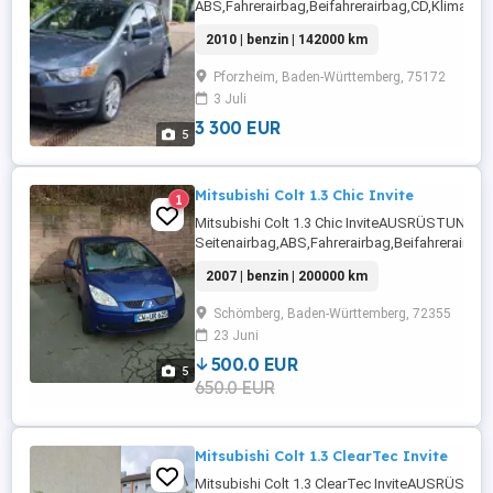
ABS,Fahrerairbag,Beifahrerairbag,CD,Klimaanl
Tagfahrlicht,Elektrische
2010 | benzin | 142000 km
Fensterheber,Alufelgen,Allwetterreifen,Nebel
Beifahrersitz,Tempomat,Bordcomputer,ESP,MP3,
Pforzheim, Baden-Württemberg, 75172
3 Juli
3 300 EUR
5
Mitsubishi Colt 1.3 Chic Invite
1
Mitsubishi Colt 1.3 Chic InviteAUSRÜSTUNG:
Seitenairbag,ABS,Fahrerairbag,Beifahrerairba
Fensterheber,Alufelgen,Zentralverriegelung,teil
2007 | benzin | 200000 km
Rücksitzbank,Getönte Scheiben,Elektrische
Seitenspiegel,Wegfahrsperre,Isofix,Klimaautom
Schömberg, Baden-Württemberg, 72355
...
23 Juni
500.0 EUR
5
650.0 EUR
Mitsubishi Colt 1.3 ClearTec Invite
Mitsubishi Colt 1.3 ClearTec InviteAUSRÜSTU