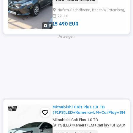
2024 | benzin | 4990 km
Fensterheber,LED-
Tagfahrlicht,Alufelgen,Zentralverriegelung,S
Niefern-Öschelbronn, Baden-Württemberg, 752
...
22 Juli
15 490 EUR
5
Anzeigen
Mitsubishi Colt Plus 1.0 TB
(91PS)LED+Kamera+LM+CarPlay+SHZ
Mitsubishi Colt Plus 1.0 TB
(91PS)LED+Kamera+LM+CarPlay+SHZAUSRÜST
Sensoren vorne,ABS,Einparkhilfe Sensoren