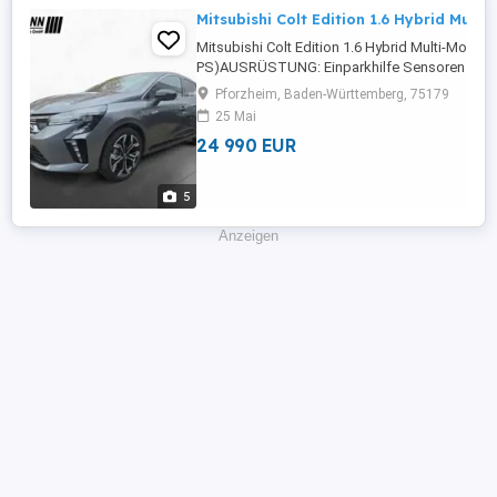
Mitsubishi Colt Edition 1.6 Hybrid Multi
Mitsubishi Colt Edition 1.6 Hybrid Multi-Mode (
PS)AUSRÜSTUNG: Einparkhilfe Sensoren vorne
Sensoren hinten,ABS,Einparkhilfe
Pforzheim, Baden-Württemberg, 75179
Rückfahrkamera,Fahrerairbag,Beifahrerairba
25 Mai
Lenkrad,Berganfahrassistent,DAB-Radio,Radio
24 990 EUR
Scheinwerfer,Servolenkung,LED-Tagfahrlicht,Ele
5
Anzeigen