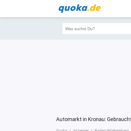
quoka
.de
Alle
Priva
Filter
6
1
1
Automarkt in Kronau: Gebrauch
Quoka
Anzeigen
Baden-Württemberg