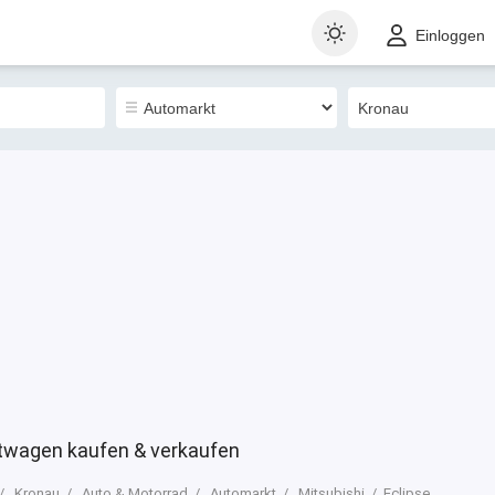
t
Gewerblich
Sortieren nach
Einloggen
0
twagen kaufen & verkaufen
Kronau
Auto & Motorrad
Automarkt
Mitsubishi
Eclipse