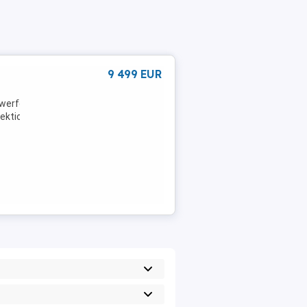
9 499 EUR
nwerfer,Klimaanlage,Wegfahrsperre,Servolenkung,Elektrische
ektion: 2027-10-01T00:00:00.000ZDetails: