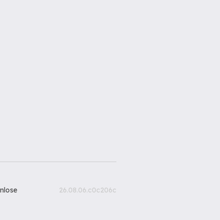
nlose
26.08.06.c0c206c