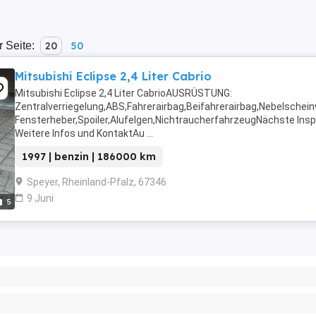
r Seite:
20
50
Mitsubishi Eclipse 2,4 Liter Cabrio
Mitsubishi Eclipse 2,4 Liter CabrioAUSRÜSTUNG:
Zentralverriegelung,ABS,Fahrerairbag,Beifahrerairbag,Nebelschei
Fensterheber,Spoiler,Alufelgen,NichtraucherfahrzeugNächste Insp
Weitere Infos und KontaktAu ...
1997 | benzin | 186000 km
Speyer, Rheinland-Pfalz, 67346
9 Juni
5