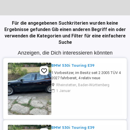
Für die angegebenen Suchkriterien wurden keine
Ergebnisse gefunden
Gib einen anderen Begriff ein oder
verwenden die Kategorien und Filter für eine einfachere
Suche
Anzeigen, die Dich interessieren könnten
BMW 530i Touring E39
1 Vorbesitzer, im Besitz seit 2 2005 TÜV 4
2027 fahrbereit, 4 relativ neue
Sommerreifen, 4 relativ neue Winterreifen
Rheinstetten, Baden-Württemberg
mit Alufelgen, regelmäßige Inspektion,
1 Januar
Automatikgetriebe neu 2020 mit ca. 249
Tkm, Vollleder, elektr. Sitzverstellung,
praktisch kein Rost.
BMW 530i Touring E39