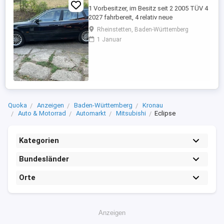
1 Vorbesitzer, im Besitz seit 2 2005 TÜV 4
2027 fahrbereit, 4 relativ neue
Sommerreifen, 4 relativ neue Winterreifen
Rheinstetten, Baden-Württemberg
mit Alufelgen, regelmäßige Inspektion,
1 Januar
Automatikgetriebe neu 2020 mit ca. 249
Tkm, Vollleder, elektr. Sitzverstellung,
praktisch kein Rost.
Quoka
Anzeigen
Baden-Württemberg
Kronau
Auto & Motorrad
Automarkt
Mitsubishi
Eclipse
Kategorien
Bundesländer
Orte
Anzeigen