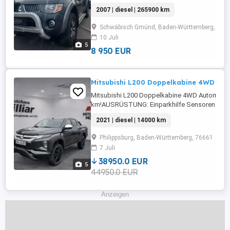
ABS,Fahrerairbag,Beifahrerairbag,CD,Klimaanl
2007 | diesel | 265900 km
Fensterheber,Lederlenkrad,Alufelgen,Zentralv
...
Schwäbisch Gmünd, Baden-Württemberg, 735
10 Juli
5
8 950 EUR
Mitsubishi L200 Doppelkabine 4WD Aut
Mitsubishi L200 Doppelkabine 4WD Automatik
km!AUSRÜSTUNG: Einparkhilfe Sensoren vorne
Sensoren hinten,Einparkhilfe
2021 | diesel | 14000 km
Rückfahrkamera,Klimaanlage,Armlehne,Berganf
Radio,Radio,LED-Scheinwerfer,LED-Tagfahrlicht
Philippsburg, Baden-Württemberg, 76661
Fensterheber,Lederlenkrad,Alufelgen,Zentralv
7 Juli
...
38950.0 EUR
5
44950.0 EUR
Anzeigen