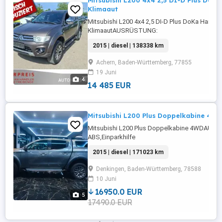
Mitsubishi L200 4x4 2,5 DI-D Plus DoK
Klimaaut
Mitsubishi L200 4x4 2,5 DI-D Plus DoKa Hardt
KlimaautAUSRÜSTUNG:
ABS,Fahrerairbag,Beifahrerairbag,CD,Klimaanl
2015 | diesel | 138338 km
Fensterheber,Lederlenkrad,Alufelgen,Zentralv
...
Achern, Baden-Württemberg, 77855
19 Juni
4
14 485 EUR
Mitsubishi L200 Plus Doppelkabine 4W
Mitsubishi L200 Plus Doppelkabine 4WDAUS
ABS,Einparkhilfe
Rückfahrkamera,Fahrerairbag,Beifahrerairbag,
2015 | diesel | 171023 km
Fensterheber,Lederlenkrad,Alufelgen,Zentralv
...
Denkingen, Baden-Württemberg, 78588
10 Juni
16950.0 EUR
5
17490.0 EUR