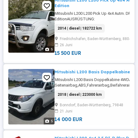
Mitsubishi L200 L200 Pick Up 4x4 Autm
Edition
Mitsubishi L200 L200 Pick Up 4x4 Autm. DPF D
EditionAUSRÜSTUNG:
ABS,Fahrerairbag,Beifahrerairbag,CD,Radio,Se
2014 | diesel | 182722 km
Fensterheber,Lederlenkrad,Alufelgen,Nebelsc
...
Friedrichshafen, Baden-Württemberg, 88046
26 Juni
5
15 500 EUR
Mitsubishi L200 Basis Doppelkabine 4
Mitsubishi L200 Basis Doppelkabine 4WDA
Seitenairbag,ABS,Fahrerairbag,Beifahrerairb
hinten,Kopfairbag,Start/Stop-Automatik,Tagfah
2018 | diesel | 223000 km
Scheiben,Wegfahrsperre,Isofix,Allrad,HU/AU
neu,Scheckheftgepflegt,PartikelfilterNächste ...
Bonndorf, Baden-Württemberg, 79848
21 Juni
14 000 EUR
5