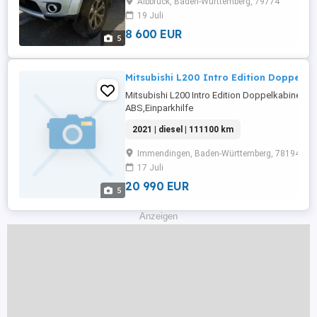
Albbruck, Baden-Württemberg, 79774
19 Juli
8 600 EUR
5
Mitsubishi L200 Intro Edition Doppelk
Mitsubishi L200 Intro Edition Doppelkabin
ABS,Einparkhilfe
Rückfahrkamera,Fahrerairbag,Beifahrerairbag,
2021 | diesel | 111100 km
Radio,LED-Scheinwerfer,Servolenkung,Elektris
Fensterheber,Lederlenkrad,Alufelgen,Zentralv
Immendingen, Baden-Württemberg, 78194
...
17 Juli
20 990 EUR
5
Anzeigen