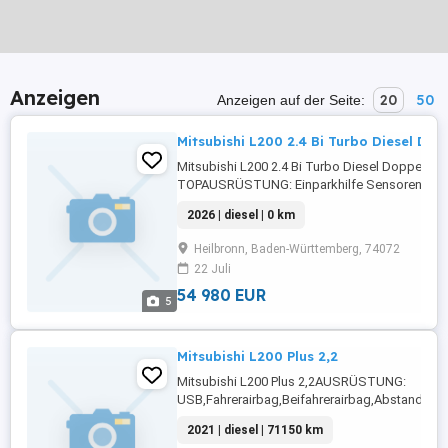
Anzeigen
20
50
Anzeigen auf der Seite:
Mitsubishi L200 2.4 Bi Turbo Diesel Do
Mitsubishi L200 2.4 Bi Turbo Diesel Doppelkab
TOPAUSRÜSTUNG: Einparkhilfe Sensoren vorne
Sensoren hinten,ABS,Einparkhilfe
2026 | diesel | 0 km
Rückfahrkamera,Fahrerairbag,Beifahrerairbag,
Scheinwerfer,Servolenkung,LED-Tagfahrlicht,El
Heilbronn, Baden-Württemberg, 74072
Fensterheber,Lederlenkrad,Alufelgen,Zentral
22 Juli
...
54 980 EUR
5
Mitsubishi L200 Plus 2,2
Mitsubishi L200 Plus 2,2AUSRÜSTUNG:
USB,Fahrerairbag,Beifahrerairbag,Abstandste
Fensterheber,Start/Stop-
2021 | diesel | 71150 km
Automatik,Multifunktionslenkrad,Alarmanlage,