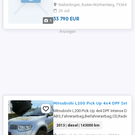
Seitenspiegel,Freisprecheinrichtung,Spurhalt
Malterdingen, Baden-Württemberg, 79364
...
20 Juli
33 790 EUR
5
Anzeigen
Mitsubishi L200 Pick Up 4x4 DPF Inten
Mitsubishi L200 Pick Up 4x4 DPF Intense D
ABS,Fahrerairbag,Beifahrerairbag,CD,Radio,Se
Fensterheber,Lederlenkrad,Alufelgen,Nebelsc
2013 | diesel | 143000 km
hinten,Kopfairbag,Zentralverriegelung ...