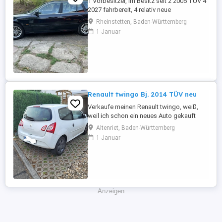
1 Vorbesitzer, im Besitz seit 2 2005 TÜV 4
2027 fahrbereit, 4 relativ neue
Sommerreifen, 4 relativ neue Winterreifen
Rheinstetten, Baden-Württemberg
mit Alufelgen, regelmäßige Inspektion,
1 Januar
Automatikgetriebe neu 2020 mit ca. 249
Tkm, Vollleder, elektr. Sitzverstellung,
praktisch kein Rost.
Renault twingo Bj. 2014 TÜV neu
Verkaufe meinen Renault twingo, weiß,
weil ich schon ein neues Auto gekauft
habe und es nicht mehr brauche. Er fährt
Altenriet, Baden-Württemberg
tadellos, sehr zuverlässiges Auto, bin sehr
1 Januar
zufrieden, möchte aber nicht zwei Autos
weiterhin finanzieren. Er hatte regelmäßig
Service, habe alle Reparaturen des
Autohauses der letzten ...
Anzeigen