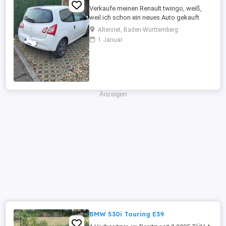
Verkaufe meinen Renault twingo, weiß,
weil ich schon ein neues Auto gekauft
habe und es nicht mehr brauche. Er fährt
Altenriet, Baden-Württemberg
tadellos, sehr zuverlässiges Auto, bin sehr
1 Januar
zufrieden, möchte aber nicht zwei Autos
weiterhin finanzieren. Er hatte regelmäßig
Service, habe alle Reparaturen des
Autohauses der letzten ...
Anzeigen
BMW 530i Touring E39