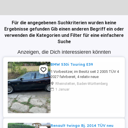
Für die angegebenen Suchkriterien wurden keine
Ergebnisse gefunden
Gib einen anderen Begriff ein oder
verwenden die Kategorien und Filter für eine einfachere
Suche
Anzeigen, die Dich interessieren könnten
BMW 530i Touring E39
1 Vorbesitzer, im Besitz seit 2 2005 TÜV 4
2027 fahrbereit, 4 relativ neue
Sommerreifen, 4 relativ neue Winterreifen
Rheinstetten, Baden-Württemberg
mit Alufelgen, regelmäßige Inspektion,
1 Januar
Automatikgetriebe neu 2020 mit ca. 249
Tkm, Vollleder, elektr. Sitzverstellung,
praktisch kein Rost.
Renault twingo Bj. 2014 TÜV neu