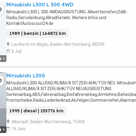
Mitsubishi L300 L 300 4WD
Mitsubishi L300 L 300 4WDAUSRÜSTUNG: Allwetterreifen,DAB-
Radio,Servolenkung,AllradDetails: Weitere Infos und
KontaktAutoscout24.de
1989 | benzin | 164872 km
Leutkirch im Allgäu, Baden-Württemberg, 88299
6 Juli
5
Mitsubishi L300
Mitsubishi L300 ALLRAD/KLIMA/8.SITZER/AHK/TÜV NEU. Mitsubish
ALLRAD/KLIMA/8.SITZER/AHK/TÜV NEUAUSRÜSTUNG:
Seitenairbag,ABS,Fahrerairbag,Beifahrerairbag,Armlehne,Beheizba
Frontscheibe,Radio,Lederlenkrad,Alufelgen,Sommerreifen,Alarman
links,Anhängerkupplung,Schiebetür rechts,Pannenkit,Raucherpake
1995 | diesel | 155776 km
...
Albstadt, Baden-Württemberg, 72458
16 Juni
5