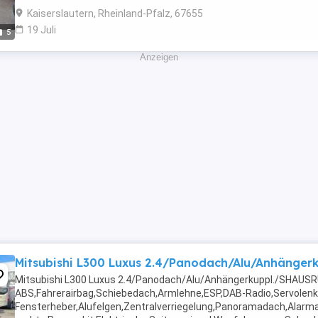
Kaiserslautern, Rheinland-Pfalz, 67655
19 Juli
5
Anzeigen
Mitsubishi L300 Luxus 2.4/Panodach/Alu/Anhänger
Mitsubishi L300 Luxus 2.4/Panodach/Alu/Anhängerkuppl./SHAUS
ABS,Fahrerairbag,Schiebedach,Armlehne,ESP,DAB-Radio,Servolenk
Fensterheber,Alufelgen,Zentralverriegelung,Panoramadach,Alarm