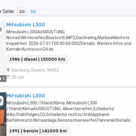
r Seite:
20
50
Mitsubishi L300
Mitsubishi L300AUSRÜSTUNG:
Notrad,Winterreifen,Bluetooth,MP3,Dachreling,MarkiseNächste
Inspektion: 2026-07-01T00:00:00.000ZDetails: Weitere Infos und
KontaktAutoscout24.de
1986 | diesel | 135000 km
Bamberg, Bayern, 96052
20 Juli
5
Mitsubishi L300
Mitsubishi L300 /1Hand/Klima. Mitsubishi L300
/1Hand/KlimaAUSRÜSTUNG: Allwetterreifen,Schiebetür
links,Stahlfelgen,CD,Schiebetür rechts,Umklappbarer
Beifahrersitz,Klimaanlage,Xenonscheinwerfer,PannenkitDetails:
Weitere Infos und KontaktAutoscout24.de
1991 | benzin | 141000 km