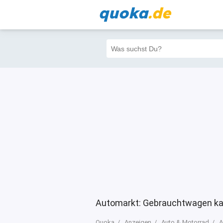
quoka
.de
Alle
Priva
Filter
3
9
4
Automarkt: Gebrauchtwagen ka
Quoka
Anzeigen
Auto & Motorrad
A