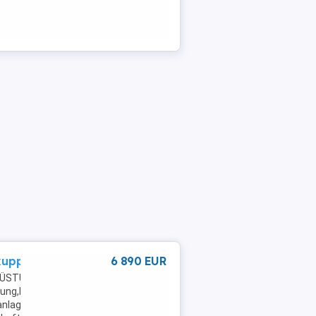
kuppl./SH
6 890 EUR
RÜSTUNG:
ung,Elektrische
anlage,Nebelscheinwerfer,Anhängerkupplung,Schiebetür