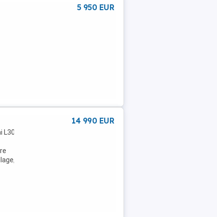
5 950 EUR
14 990 EUR
i L300
re
lage,Schiebetür
t,Allrad,HU/AU