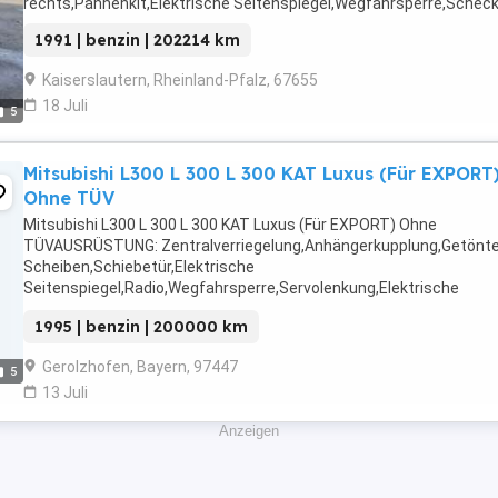
rechts,Pannenkit,Elektrische Seitenspiegel,Wegfahrsperre,Scheckh
1991 | benzin | 202214 km
Kaiserslautern, Rheinland-Pfalz, 67655
18 Juli
5
Mitsubishi L300 L 300 L 300 KAT Luxus (Für EXPORT
Ohne TÜV
Mitsubishi L300 L 300 L 300 KAT Luxus (Für EXPORT) Ohne
TÜVAUSRÜSTUNG: Zentralverriegelung,Anhängerkupplung,Getönt
Scheiben,Schiebetür,Elektrische
Seitenspiegel,Radio,Wegfahrsperre,Servolenkung,Elektrische
Fensterheber,Katalysator,AlufelgenDetails: Weitere Infos und
1995 | benzin | 200000 km
KontaktAutoscout24.de
Gerolzhofen, Bayern, 97447
5
13 Juli
Anzeigen