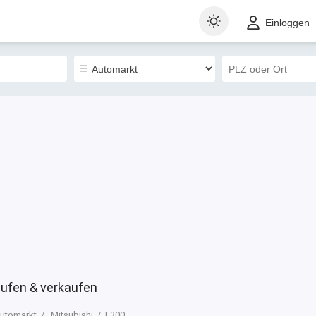
t
Gewerblich
Sortieren nach
Einloggen
5
ufen & verkaufen
utomarkt
Mitsubishi
L300