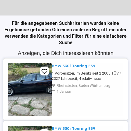
Für die angegebenen Suchkriterien wurden keine
Ergebnisse gefunden
Gib einen anderen Begriff ein oder
verwenden die Kategorien und Filter für eine einfachere
Suche
Anzeigen, die Dich interessieren könnten
BMW 530i Touring E39
1 Vorbesitzer, im Besitz seit 2 2005 TÜV 4
2027 fahrbereit, 4 relativ neue
Sommerreifen, 4 relativ neue Winterreifen
Rheinstetten, Baden-Württemberg
mit Alufelgen, regelmäßige Inspektion,
1 Januar
Automatikgetriebe neu 2020 mit ca. 249
Tkm, Vollleder, elektr. Sitzverstellung,
praktisch kein Rost.
BMW 530i Touring E39