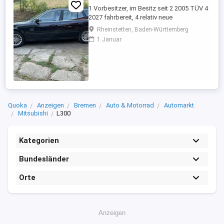
1 Vorbesitzer, im Besitz seit 2 2005 TÜV 4
2027 fahrbereit, 4 relativ neue
Sommerreifen, 4 relativ neue Winterreifen
Rheinstetten, Baden-Württemberg
mit Alufelgen, regelmäßige Inspektion,
1 Januar
Automatikgetriebe neu 2020 mit ca. 249
Tkm, Vollleder, elektr. Sitzverstellung,
praktisch kein Rost.
Quoka
Anzeigen
Bremen
Auto & Motorrad
Automarkt
Mitsubishi
L300
Kategorien
Bundesländer
Orte
Anzeigen