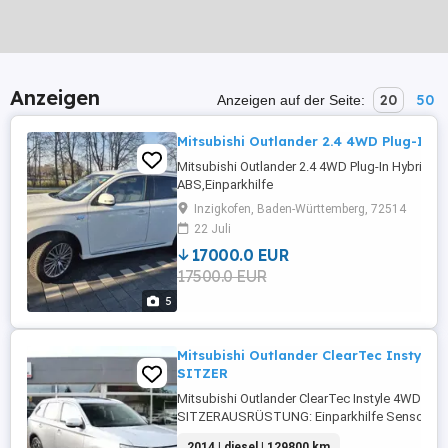
Anzeigen
20
50
Anzeigen auf der Seite:
Mitsubishi Outlander 2.4 4WD Plug-In H
Mitsubishi Outlander 2.4 4WD Plug-In Hybri
ABS,Einparkhilfe
Rückfahrkamera,Fahrerairbag,Beifahrerairbag,
Inzigkofen, Baden-Württemberg, 72514
Radio,Radio,Servolenkung,LED-Tagfahrlicht,El
22 Juli
Fensterheber,Lederlenkrad,Alufelgen,Zentralv
17000.0 EUR
...
17500.0 EUR
5
Mitsubishi Outlander ClearTec Instyle 4
SITZER
Mitsubishi Outlander ClearTec Instyle 4WD l VOL
SITZERAUSRÜSTUNG: Einparkhilfe Sensoren vo
Sensoren hinten,ABS,Einparkhilfe
2014 | diesel | 129800 km