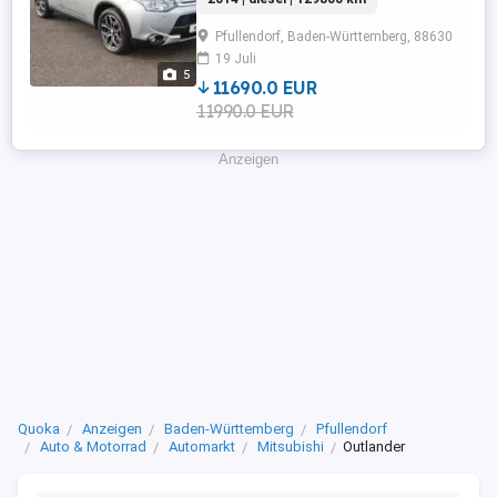
Rückfahrkamera,Fahrerairbag,Beifahrerairbag
Radio,Radio,Elektrische Heckklappe,Servolenkun
Pfullendorf, Baden-Württemberg, 88630
19 Juli
5
11690.0 EUR
11990.0 EUR
Anzeigen
Quoka
Anzeigen
Baden-Württemberg
Pfullendorf
Auto & Motorrad
Automarkt
Mitsubishi
Outlander