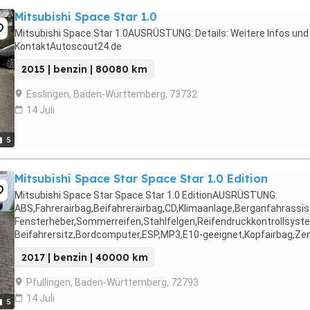
Mitsubishi Space Star 1.0
Mitsubishi Space Star 1.0AUSRÜSTUNG: Details: Weitere Infos und
KontaktAutoscout24.de
2015 | benzin | 80080 km
Esslingen, Baden-Württemberg, 73732
14 Juli
5
Mitsubishi Space Star Space Star 1.0 Edition
Mitsubishi Space Star Space Star 1.0 EditionAUSRÜSTUNG:
ABS,Fahrerairbag,Beifahrerairbag,CD,Klimaanlage,Berganfahrassis
Fensterheber,Sommerreifen,Stahlfelgen,Reifendruckkontrollsyste
Beifahrersitz,Bordcomputer,ESP,MP3,E10-geeignet,Kopfairbag,Zentr
2017 | benzin | 40000 km
Pfullingen, Baden-Württemberg, 72793
14 Juli
5