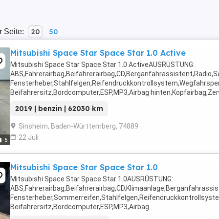
r Seite:
20
50
Mitsubishi Space Star Space Star 1.0 Active
Mitsubishi Space Star Space Star 1.0 ActiveAUSRÜSTUNG:
ABS,Fahrerairbag,Beifahrerairbag,CD,Berganfahrassistent,Radio,S
Fensterheber,Stahlfelgen,Reifendruckkontrollsystem,Wegfahrsper
Beifahrersitz,Bordcomputer,ESP,MP3,Airbag hinten,Kopfairbag,Zentr
2019 | benzin | 62030 km
Sinsheim, Baden-Württemberg, 74889
22 Juli
5
Mitsubishi Space Star Space Star 1.0
Mitsubishi Space Star Space Star 1.0AUSRÜSTUNG:
ABS,Fahrerairbag,Beifahrerairbag,CD,Klimaanlage,Berganfahrassis
Fensterheber,Sommerreifen,Stahlfelgen,Reifendruckkontrollsyste
Beifahrersitz,Bordcomputer,ESP,MP3,Airbag ...