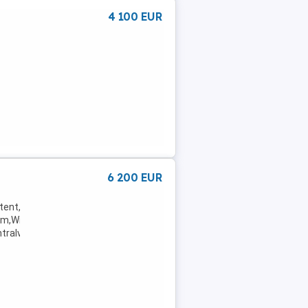
4 100 EUR
6 200 EUR
tent,Radio,Servolenkung,Elektrische
m,Winterreifen,Wegfahrsperre,Traktionskontrolle,Seitenairbag,USB,
alverriegelung ...