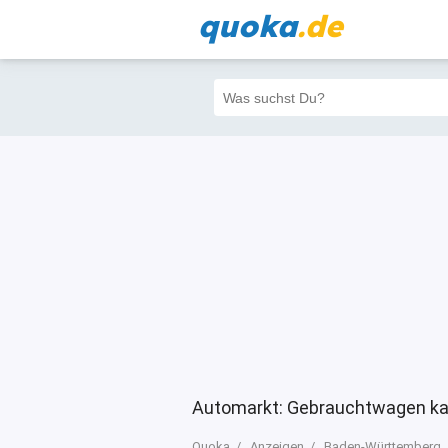
quoka
.de
Alle
Priva
Filter
7
74
20
Automarkt: Gebrauchtwagen ka
Quoka
Anzeigen
Baden-Württemberg