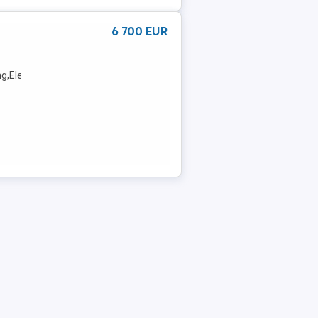
6 700 EUR
g,Elektrische
ntrollsystem,Getönte
eNächste ...