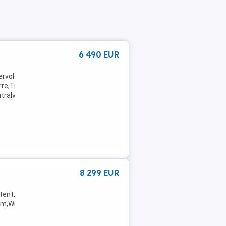
6 490 EUR
ervolenkung,Elektrische
re,Traktionskontrolle,Seitenairbag,USB,Umklappbarer
alverriegelung ...
8 299 EUR
tent,Radio,Servolenkung,Elektrische
m,Winterreifen,Wegfahrsperre,Katalysator,Traktionskontrolle,Seiten