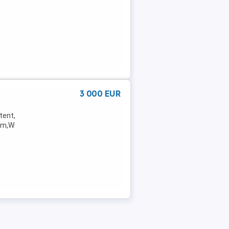
3 000 EUR
tent,Radio,Servolenkung,Elektrische
m,Winterreifen,Wegfahrsperre,Traktionskontrolle,Seitenairbag,USB,