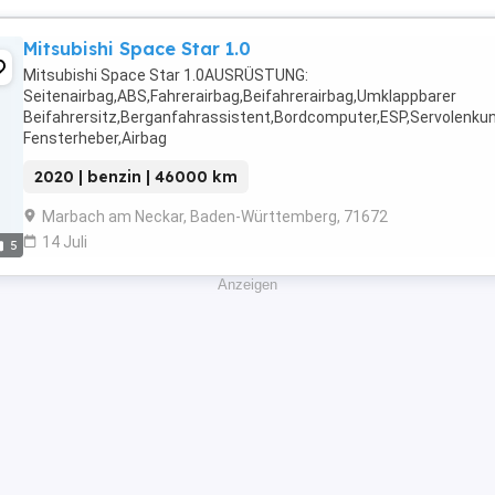
Mitsubishi Space Star 1.0
Mitsubishi Space Star 1.0AUSRÜSTUNG:
Seitenairbag,ABS,Fahrerairbag,Beifahrerairbag,Umklappbarer
Beifahrersitz,Berganfahrassistent,Bordcomputer,ESP,Servolenkun
Fensterheber,Airbag
hinten,Spoiler,Kopfairbag,Tagfahrlicht,Stahlfelgen,Reifendruckko
2020 | benzin | 46000 km
Scheiben,Elektrische
Seitenspiegel,Wegfahrsperre,Isofix,Regensensor,Traktionskontroll
Marbach am Neckar, Baden-Württemberg, 71672
14 Juli
5
Anzeigen