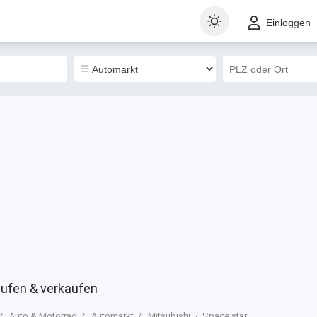
t
Gewerblich
Sortieren nach
Einloggen
54
ufen & verkaufen
Auto & Motorrad
Automarkt
Mitsubishi
Space star