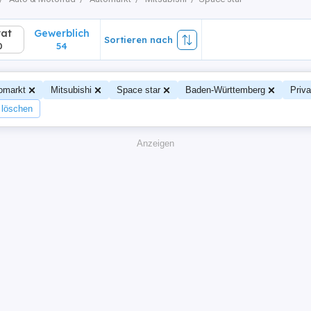
vat
Gewerblich
Sortieren nach
0
54
omarkt
Mitsubishi
Space star
Baden-Württemberg
Priva
r löschen
Anzeigen