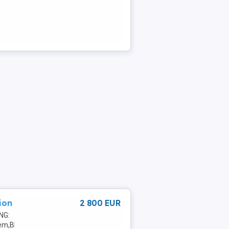
ion
2 800 EUR
NG:
stem,Bluetooth,Radio,MP3,Touchscreen,NichtraucherfahrzeugDetails: