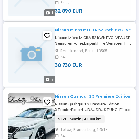
24 Juli
Scheinwerfer,Servolenkung,LED-Tagfahrlicht,Ele
32 890 EUR
1
Nissan Micra MICRA 52 kWh EVOLVE
Nissan Micra MICRA 52 kWh EVOLVEAUSRÜSTU
Sensoren vorne,Einparkhilfe Sensoren hinten,A
Rückfahrkamera,Fahrerairbag,Einparkhilfe sel
Reinickendorf, Berlin, 13505
System,Beifahrerairbag,Abstandstempomat,Ar
24 Juli
Lenkrad,Berganfahrassistent,Radio,LED-
30 730 EUR
Scheinwerfer,Servolenkung,Elektrische ...
5
Nissan Qashqai 1.3 Premiere Edition X
Nissan Qashqai 1.3 Premiere Edition
XTronic*Pano*HUDAUSRÜSTUNG: Einparkhilf
vorne,ABS,Einparkhilfe Sensoren hinten,Fahrera
2021 | benzin | 40000 km
Rückfahrkamera,Beifahrerairbag,Klimaanlage
Frontscheibe,Beheizbares Lenkrad,Berganfahr
Teltow, Brandenburg, 14513
Radio,Radio,LED-Scheinwerfer,Servolenkung,
24 Juli
Tagfahrlicht,Elektrische ...