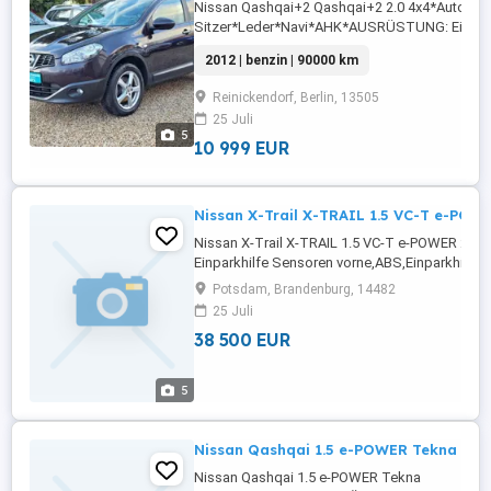
Nissan Qashqai+2 Qashqai+2 2.0 4x4*Autom.*
Sitzer*Leder*Navi*AHK*AUSRÜSTUNG: Einpark
vorne,ABS,Einparkhilfe
2012 | benzin | 90000 km
Rückfahrkamera,Fahrerairbag,Beifahrerairbag,
Fensterheber,Lederlenkrad,Alufelgen,Zentralve
Reinickendorf, Berlin, 13505
...
25 Juli
5
10 999 EUR
Nissan X-Trail X-TRAIL 1.5 VC-T e-POW
Nissan X-Trail X-TRAIL 1.5 VC-T e-POWER 2
Einparkhilfe Sensoren vorne,ABS,Einparkhilfe
hinten,Fahrerairbag,Einparkhilfe
Potsdam, Brandenburg, 14482
Rückfahrkamera,Beifahrerairbag,Abstandstem
25 Juli
Frontscheibe,Beheizbares Lenkrad,Berganfahr
38 500 EUR
Radio,Radio,LED-Scheinwerfer,Servolenkung,
Tagfahrlicht,Elektrische ...
5
Nissan Qashqai 1.5 e-POWER Tekna Nav
Nissan Qashqai 1.5 e-POWER Tekna