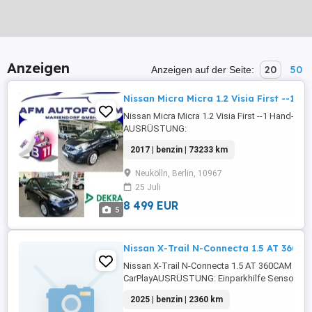
Anzeigen
20
50
Anzeigen auf der Seite:
Nissan Micra Micra 1.2 Visia First --1 
Nissan Micra Micra 1.2 Visia First --1 Hand-TÜ
AUSRÜSTUNG:
ABS,Fahrerairbag,Beifahrerairbag,CD,Klimaanl
2017 | benzin | 73233 km
Fensterheber,Zentralverriegelung,Allwetterre
hinten,Kopfairbag,Zentralverriegelung ...
Neukölln, Berlin, 10967
25 Juli
8 499 EUR
5
Nissan X-Trail N-Connecta 1.5 AT 360C
Nissan X-Trail N-Connecta 1.5 AT 360CAM NAV
CarPlayAUSRÜSTUNG: Einparkhilfe Sensoren vo
Sensoren hinten,ABS,Einparkhilfe
2025 | benzin | 2360 km
Rückfahrkamera,Fahrerairbag,Beifahrerairba