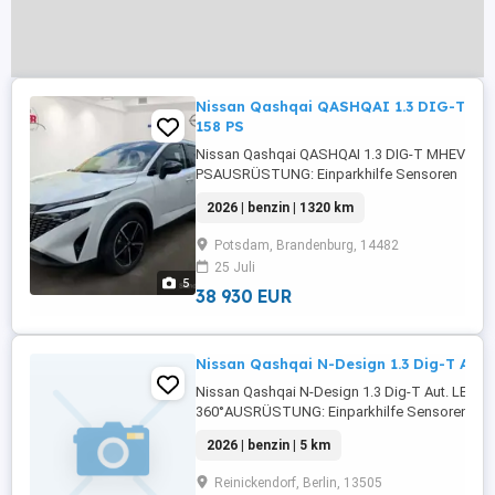
Nissan Qashqai QASHQAI 1.3 DIG-T MH
158 PS
Nissan Qashqai QASHQAI 1.3 DIG-T MHEV 158
PSAUSRÜSTUNG: Einparkhilfe Sensoren
vorne,ABS,Einparkhilfe Sensoren
2026 | benzin | 1320 km
hinten,Fahrerairbag,Einparkhilfe
Rückfahrkamera,Beifahrerairbag,Einparkhilfe
Potsdam, Brandenburg, 14482
selbstlenkendes
25 Juli
System,Abstandstempomat,Armlehne,Beheizb
5
Frontscheibe,Beheizbares
38 930 EUR
Lenkrad,Berganfahrassistent,Radio,Elektrische .
Nissan Qashqai N-Design 1.3 Dig-T Aut.
Nissan Qashqai N-Design 1.3 Dig-T Aut. LED A
360°AUSRÜSTUNG: Einparkhilfe Sensoren vorn
Sensoren hinten,ABS,Einparkhilfe
2026 | benzin | 5 km
Rückfahrkamera,Fahrerairbag,Beifahrerairba
Frontscheibe,Beheizbares Lenkrad,Berganfahr
Reinickendorf, Berlin, 13505
Radio,Radio,Elektrische Heckklappe,LED-