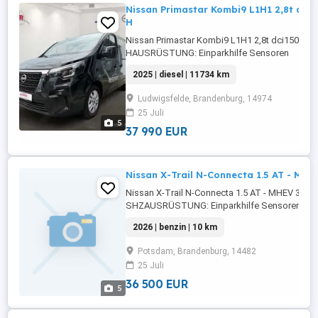
Nissan Primastar Kombi9 L1H1 2,8t dci
H
Nissan Primastar Kombi9 L1H1 2,8t dci150 M
HAUSRÜSTUNG: Einparkhilfe Sensoren
hinten,ABS,Fahrerairbag,Beifahrerairbag,Abs
2025 | diesel | 11734 km
Radio,Radio,LED-Scheinwerfer,Servolenkung,El
Fensterheber,Lederlenkrad,Lordosenstütze,Ze
Ludwigsfelde, Brandenburg, 14974
...
25 Juli
5
37 990 EUR
Nissan X-Trail N-Connecta 1.5 AT - MH
Nissan X-Trail N-Connecta 1.5 AT - MHEV 360
SHZAUSRÜSTUNG: Einparkhilfe Sensoren vorn
Sensoren hinten,Fahrerairbag,Einparkhilfe
2026 | benzin | 10 km
Rückfahrkamera,Beifahrerairbag,Abstandstem
Frontscheibe,Beheizbares Lenkrad,Berganfahr
Potsdam, Brandenburg, 14482
Radio,Servolenkung,LED-Scheinwerfer,Elektrisc
25 Juli
36 500 EUR
5