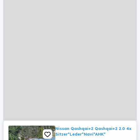
Nissan Qashqai+2 Qashqai+2 2.0 4x4*A
Sitzer*Leder*Navi*AHK*