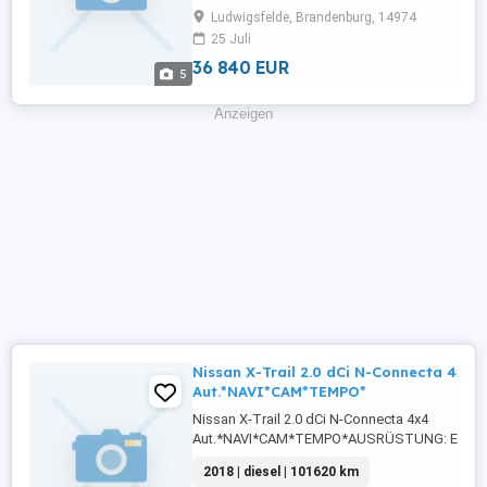
Frontscheibe,Beheizbares Lenkrad,Berganfahr
Ludwigsfelde, Brandenburg, 14974
Radio,Servolenkung,LED-Scheinwerfer,Elektrisc
25 Juli
36 840 EUR
5
Anzeigen
Nissan X-Trail 2.0 dCi N-Connecta 4x4
Aut.*NAVI*CAM*TEMPO*
Nissan X-Trail 2.0 dCi N-Connecta 4x4
Aut.*NAVI*CAM*TEMPO*AUSRÜSTUNG: Einpark
vorne,Einparkhilfe Sensoren hinten,ABS,Einpark
2018 | diesel | 101620 km
Rückfahrkamera,Fahrerairbag,Beifahrerairbag