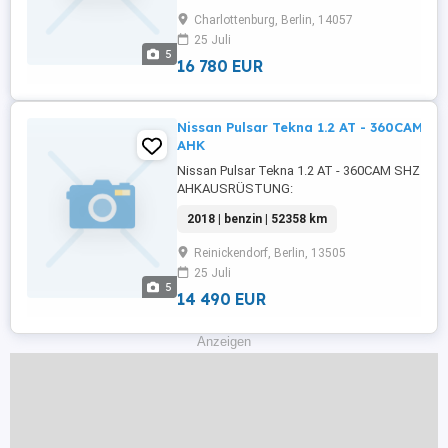
Lenkrad,Berganfahrassistent,DAB-Radio,Radio,
Charlottenburg, Berlin, 14057
Heckklappe,LED-Scheinwerfer,Servolenkung,L
25 Juli
Tagfahrlicht,Elektrische ...
5
16 780 EUR
Nissan Pulsar Tekna 1.2 AT - 360CAM S
AHK
Nissan Pulsar Tekna 1.2 AT - 360CAM SHZ NAV
AHKAUSRÜSTUNG:
ABS,Fahrerairbag,Beifahrerairbag,Armlehne,Ra
2018 | benzin | 52358 km
Radio,Servolenkung,LED-Scheinwerfer,Elektris
Fensterheber,LED-
Reinickendorf, Berlin, 13505
Tagfahrlicht,Lederlenkrad,Lordosenstütze,Zen
25 Juli
...
5
14 490 EUR
Anzeigen