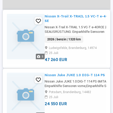
Nissan X-Trail X-TRAIL 1.5 VC-T e-4ORC
SE
Nissan X-Trail X-TRAIL 1.5 VC-T e-4ORCE 213 
SEAUSRÜSTUNG: Einparkhilfe Sensoren
vorne,Einparkhilfe Sensoren hinten,ABS,Einpark
2026 | benzin | 1320 km
Rückfahrkamera,Fahrerairbag,Beifahrerairbag,E
selbstlenkendes
Ludwigsfelde, Brandenburg, 14974
System,Abstandstempomat,Armlehne,Beheizb
25 Juli
Frontscheibe,Beheizbares
5
Lenkrad,Berganfahrassistent,Radio,DAB-
47 260 EUR
Radio,Elektrische ...
Nissan Juke JUKE 1.0 DIG-T 114 PS 6MT
Nissan Juke JUKE 1.0 DIG-T 114 PS 6MTAU
Einparkhilfe Sensoren vorne,Einparkhilfe Sens
hinten,ABS,Einparkhilfe
Potsdam, Brandenburg, 14482
Rückfahrkamera,Fahrerairbag,Beifahrerairbag,
25 Juli
Frontscheibe,Berganfahrassistent,DAB-Radio,
24 550 EUR
Scheinwerfer,Servolenkung,Elektrische
Fensterheber,Lederlenkrad,Alufelgen,Zentralv