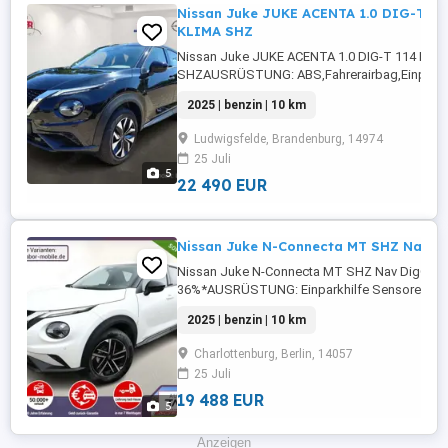
Nissan Juke JUKE ACENTA 1.0 DIG-T 11
KLIMA SHZ
Nissan Juke JUKE ACENTA 1.0 DIG-T 114 PS 
SHZAUSRÜSTUNG: ABS,Fahrerairbag,Einparkh
Rückfahrkamera,Beifahrerairbag,Klimaanlage,
2025 | benzin | 10 km
Radio,Servolenkung,LED-Scheinwerfer,Elektris
Fensterheber,Alufelgen,Sommerreifen,Notbrem
Ludwigsfelde, Brandenburg, 14974
...
25 Juli
5
22 490 EUR
Nissan Juke N-Connecta MT SHZ Nav D
Nissan Juke N-Connecta MT SHZ Nav DigC Key
36%*AUSRÜSTUNG: Einparkhilfe Sensoren vorn
Sensoren hinten,ABS,Einparkhilfe
2025 | benzin | 10 km
Rückfahrkamera,Fahrerairbag,Beifahrerairbag
Lenkrad,Berganfahrassistent,DAB-Radio,Radio
Charlottenburg, Berlin, 14057
Scheinwerfer,Servolenkung,LED-Tagfahrlicht,Ele
25 Juli
19 488 EUR
5
Anzeigen