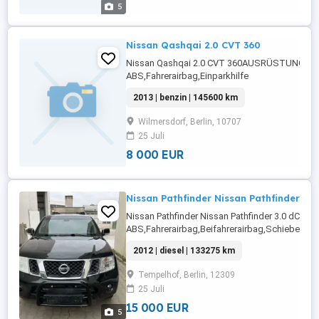
...
5
Nissan Qashqai 2.0 CVT 360
Nissan Qashqai 2.0 CVT 360AUSRÜSTUNG:
ABS,Fahrerairbag,Einparkhilfe
Rückfahrkamera,Beifahrerairbag,CD,Armlehne,R
2013 | benzin | 145600 km
Fensterheber,Lederlenkrad,Alufelgen,Nebelsche
Rücksitzbank,Navigationssystem,Wegfahrsperr
Wilmersdorf, Berlin, 10707
begrenzungsanlage,Tempomat,Bordcomputer,E
25 Juli
...
8 000 EUR
Nissan Pathfinder Nissan Pathfinder 3.0
Nissan Pathfinder Nissan Pathfinder 3.0 dCi
ABS,Fahrerairbag,Beifahrerairbag,Schiebedach
Fensterheber,Lederlenkrad,Alufelgen,Elektrisc
2012 | diesel | 133275 km
Sitze,Alarmanlage,Nebelscheinwerfer,teilb.
Rücksitzbank,Reserverad,Schlüssellose ...
Tempelhof, Berlin, 12309
25 Juli
15 000 EUR
5