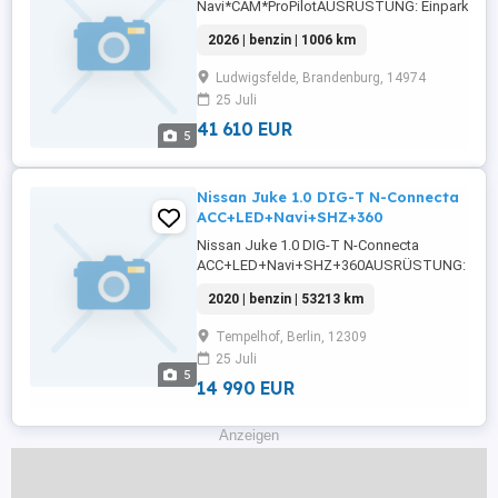
Navi*CAM*ProPilotAUSRÜSTUNG: Einparkhilfe
vorne,Einparkhilfe Sensoren hinten,ABS,Fahrera
2026 | benzin | 1006 km
selbstlenkendes
System,Beifahrerairbag,Abstandstempomat,Ar
Ludwigsfelde, Brandenburg, 14974
Frontscheibe,Beheizbares
25 Juli
Lenkrad,Berganfahrassistent,Radio,Elektrisch
Scheinwerfer,Servolenkung,LED-Tagfahrlicht,Ele
41 610 EUR
5
Nissan Juke 1.0 DIG-T N-Connecta
ACC+LED+Navi+SHZ+360
Nissan Juke 1.0 DIG-T N-Connecta
ACC+LED+Navi+SHZ+360AUSRÜSTUNG: Einpar
vorne,ABS,Einparkhilfe Sensoren hinten,Fahrera
2020 | benzin | 53213 km
Rückfahrkamera,Beifahrerairbag,Klimaanlage
Frontscheibe,Berganfahrassistent,Radio,DAB-
Tempelhof, Berlin, 12309
Radio,Servolenkung,LED-Scheinwerfer,Elektrisc
25 Juli
5
14 990 EUR
Anzeigen