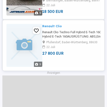
Bermatingen, Baden-Württemberg, 88697
Scheinwerfer,Elektrische Fensterheber,LED-
22 Juli
Tagfahrlicht,Lederlenkrad,Alufelgen,Zentralver
...
18 500 EUR
5
Renault Clio
Renault Clio Techno Full Hybrid E-Tech 160. Ren
Hybrid E-Tech 160AUSRÜSTUNG: ABS,Einparkh
Rückfahrkamera,Fahrerairbag,Beifahrerairba
Pfullendorf, Baden-Württemberg, 88630
Radio,Radio,LED-Scheinwerfer,Servolenkung,
22 Juli
Tagfahrlicht,Elektrische
27 800 EUR
Fensterheber,Zentralverriegelung,Müdigkeits
...
5
Anzeigen