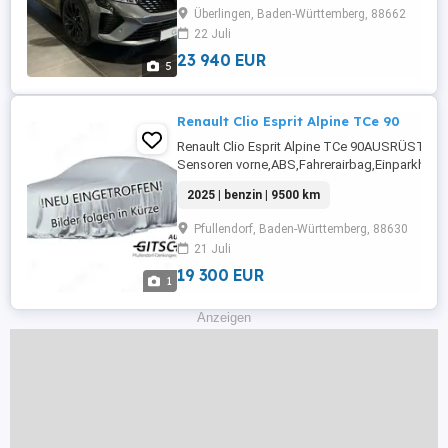
Radio,Radio,LED-Scheinwerfer,LED-Tagfahrlicht,
Überlingen, Baden-Württemberg, 88662
22 Juli
23 940 EUR
5
Renault Clio Esprit Alpine TCe 90
Renault Clio Esprit Alpine TCe 90AUSRÜSTUNG:
Sensoren vorne,ABS,Fahrerairbag,Einparkhilfe
Rückfahrkamera,Beifahrerairbag,Abstandstem
2025 | benzin | 9500 km
Lenkrad,DAB-Radio,Radio,LED-Scheinwerfer,L
Tagfahrlicht,Elektrische
Pfullendorf, Baden-Württemberg, 88630
Fensterheber,Zentralverriegelung,Notbremsas
21 Juli
...
19 300 EUR
1
Anzeigen