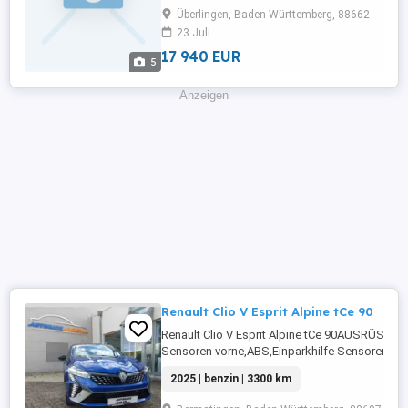
Fensterheber,Lederlenkrad,Alufelgen,Zentral
Überlingen, Baden-Württemberg, 88662
...
23 Juli
17 940 EUR
5
Anzeigen
Renault Clio V Esprit Alpine tCe 90
Renault Clio V Esprit Alpine tCe 90AUSRÜSTUNG
Sensoren vorne,ABS,Einparkhilfe Sensoren
hinten,Fahrerairbag,Einparkhilfe
2025 | benzin | 3300 km
Rückfahrkamera,Beifahrerairbag,Klimaanlage
Lenkrad,Radio,DAB-Radio,Servolenkung,LED-