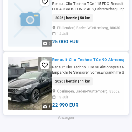
Renault Clio Techno TCe 115 EDC. Renault Cli
EDCAUSRÜSTUNG: ABS,Fahrerairbag,Einparkhi
Rückfahrkamera,Beifahrerairbag,Abstandstem
2026 | benzin | 50 km
Radio,Servolenkung,LED-Scheinwerfer,Elektris
Fensterheber,LED-
Pfullendorf, Baden-Württemberg, 88630
Tagfahrlicht,Zentralverriegelung,Müdigkeits
14 Juli
...
25 000 EUR
5
Renault Clio Techno TCe 90 Aktionsprei
Renault Clio Techno TCe 90 AktionspreisAU
Einparkhilfe Sensoren vorne,Einparkhilfe Sens
hinten,ABS,Einparkhilfe
2026 | benzin | 11 km
Rückfahrkamera,Fahrerairbag,Beifahrerairbag
Lenkrad,Berganfahrassistent,DAB-Radio,Radio
Überlingen, Baden-Württemberg, 88662
Scheinwerfer,LED-Tagfahrlicht,Elektrische
13 Juli
Fensterheber,Lederlenkrad,Alufelgen,Elektrische
22 990 EUR
5
Anzeigen