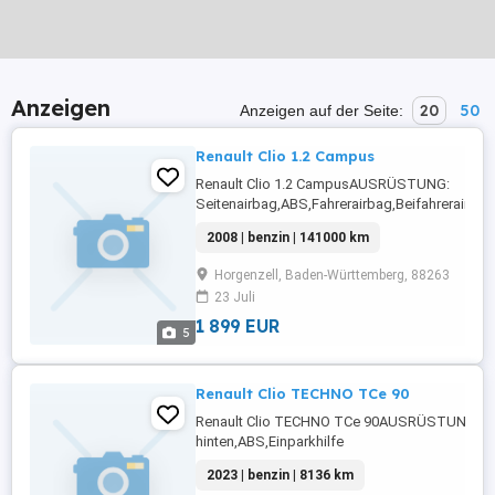
Anzeigen
20
50
Anzeigen auf der Seite:
Renault Clio 1.2 Campus
Renault Clio 1.2 CampusAUSRÜSTUNG:
Seitenairbag,ABS,Fahrerairbag,Beifahrerairbag
Fensterheber,Zentralverriegelung mit
2008 | benzin | 141000 km
Funkfernbedienung,Allwetterreifen,teilb.
Rücksitzbank,Wegfahrsperre,Katalysator,Isofi
Horgenzell, Baden-Württemberg, 88263
Inspektion: 2028-02-01T00:00:00.000ZDetails: ..
23 Juli
1 899 EUR
5
Renault Clio TECHNO TCe 90
Renault Clio TECHNO TCe 90AUSRÜSTUNG: Ein
hinten,ABS,Einparkhilfe
Rückfahrkamera,Fahrerairbag,Beifahrerairbag,
2023 | benzin | 8136 km
Radio,Servolenkung,Elektrische