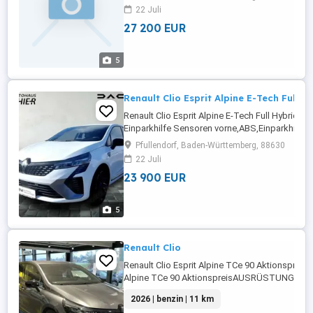
Radio,Servolenkung,LED-Scheinwerfer,Elektris
22 Juli
Fensterheber,LED-
27 200 EUR
Tagfahrlicht,Zentralverriegelung,Müdigkeits
...
5
Renault Clio Esprit Alpine E-Tech Full H
Renault Clio Esprit Alpine E-Tech Full Hybri
Einparkhilfe Sensoren vorne,ABS,Einparkhilfe
Rückfahrkamera,Fahrerairbag,Beifahrerairba
Pfullendorf, Baden-Württemberg, 88630
Radio,Radio,LED-Scheinwerfer,Servolenkung,
22 Juli
Tagfahrlicht,Elektrische
23 900 EUR
Fensterheber,Zentralverriegelung,Müdigkeits
...
5
Renault Clio
Renault Clio Esprit Alpine TCe 90 Aktionspreis. 
Alpine TCe 90 AktionspreisAUSRÜSTUNG: Einp
vorne,Einparkhilfe Sensoren hinten,ABS,Einpark
2026 | benzin | 11 km
Rückfahrkamera,Fahrerairbag,Beifahrerairbag