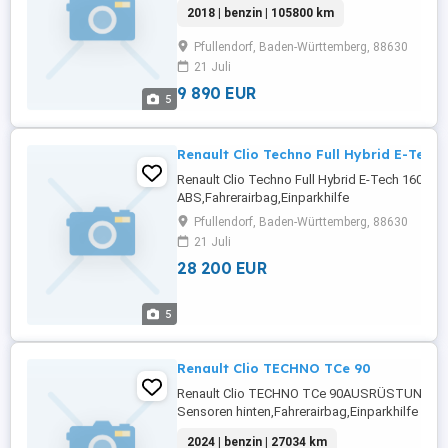
ABS,Einparkhilfe Sensoren hinten,Fahrerairbag,
2018 | benzin | 105800 km
Rückfahrkamera,Beifahrerairbag,Klimaanlage,
Scheinwerfer,Elektrische Fensterheber,LED-
Pfullendorf, Baden-Württemberg, 88630
Tagfahrlicht,Lederlenkrad,Alufelgen,Zentralv
21 Juli
...
9 890 EUR
5
Renault Clio Techno Full Hybrid E-Tech 
Renault Clio Techno Full Hybrid E-Tech 160
ABS,Fahrerairbag,Einparkhilfe
Rückfahrkamera,Beifahrerairbag,Abstandstem
Pfullendorf, Baden-Württemberg, 88630
Radio,Servolenkung,LED-Scheinwerfer,Elektris
21 Juli
Fensterheber,LED-
28 200 EUR
Tagfahrlicht,Zentralverriegelung,Müdigkeits
...
5
Renault Clio TECHNO TCe 90
Renault Clio TECHNO TCe 90AUSRÜSTUNG: ABS
Sensoren hinten,Fahrerairbag,Einparkhilfe
Rückfahrkamera,Beifahrerairbag,Armlehne,Ber
2024 | benzin | 27034 km
Radio,Servolenkung,LED-Scheinwerfer,Elektris