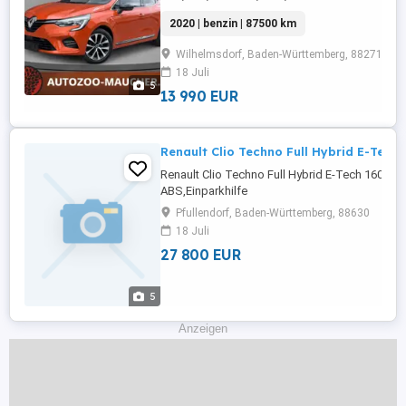
Sensoren vorne,Einparkhilfe Sensoren hinten,A
2020 | benzin | 87500 km
Rückfahrkamera,Fahrerairbag,Beifahrerairbag
Lenkrad,DAB-Radio,Radio,LED-Scheinwerfer,S
Wilhelmsdorf, Baden-Württemberg, 88271
Tagfahrlicht,Elektrische
18 Juli
Fensterheber,Lederlenkrad,Alufelgen,Notbremsass
5
13 990 EUR
Renault Clio Techno Full Hybrid E-Tech 
Renault Clio Techno Full Hybrid E-Tech 160
ABS,Einparkhilfe
Rückfahrkamera,Fahrerairbag,Beifahrerairba
Pfullendorf, Baden-Württemberg, 88630
Radio,Radio,LED-Scheinwerfer,Servolenkung,
18 Juli
Tagfahrlicht,Elektrische
27 800 EUR
Fensterheber,Zentralverriegelung,Müdigkeits
...
5
Anzeigen