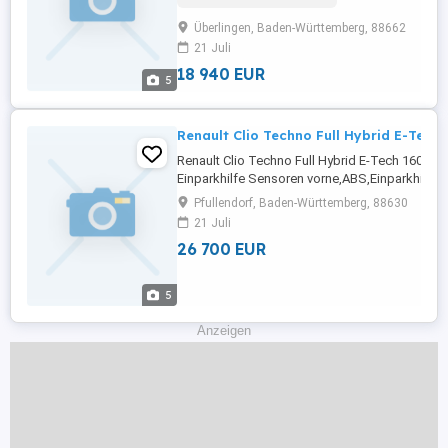
Fensterheber,LED-
Überlingen, Baden-Württemberg, 88662
Tagfahrlicht,Lederlenkrad,Alufelgen,Zentralv
21 Juli
...
18 940 EUR
5
Renault Clio Techno Full Hybrid E-Tech 
Renault Clio Techno Full Hybrid E-Tech 160
Einparkhilfe Sensoren vorne,ABS,Einparkhilfe
Rückfahrkamera,Fahrerairbag,Beifahrerairba
Pfullendorf, Baden-Württemberg, 88630
Radio,Servolenkung,LED-Scheinwerfer,Elektris
21 Juli
Fensterheber,LED-
26 700 EUR
Tagfahrlicht,Zentralverriegelung,Müdigkeits
...
5
Anzeigen