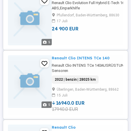
Renault Clio Evolution Full Hybrid E-Tech 1
ABS,Einparkhilfe
Rückfahrkamera,Fahrerairbag,Beifahrerairbag,
Pfullendorf, Baden-Württemberg, 88630
Radio,Radio,LED-Scheinwerfer,Servolenkung,
17 Juli
Tagfahrlicht,Elektrische
24 900 EUR
Fensterheber,Zentralverriegelung,Müdigkeits
...
5
Renault Clio INTENS TCe 140
Renault Clio INTENS TCe 140AUSRÜSTUNG: AB
Sensoren
hinten,Fahrerairbag,Beifahrerairbag,Berganfah
2022 | benzin | 28025 km
Radio,Radio,Servolenkung,Elektrische
Fensterheber,Lederlenkrad,Alufelgen,Zentralv
Überlingen, Baden-Württemberg, 88662
CarPlay,Android ...
15 Juli
16940.0 EUR
5
17940.0 EUR
Renault Clio